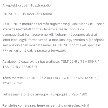
A kép(ek) csupán illusztráció(k)
INFINITY PLUS moduláris forma
Az INFINITY moduláris formák rugalmasságukkal tűnnek ki. Ezek a
szabadalmaztatott formák lehetővé teszik több tálca
csomagolását formacsere nélkül. Néhány másodperc alatt át
lehet lépni egyik formátumból a másikba, egyszerűen a (középső)
sáv pozíciójának mozgatásával. Az INFINITY formákat speciális
PP- és kartontálcák lezárására tervezték.
Az alábbi tálcazárokhoz használható: TSM102-R / TSM105-R /
TSS102-R / TSS105-R
Tálca méretek: 260X190 / 230X190 / 137X190 / N°2 137X95 /
125X137 mm
Felhasználható tálca anyagok: Polypropilén/ Papír/ BIO
Rendeléskor jelezze, hogy milyen tálcamérethez kéri!