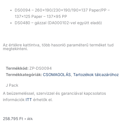
DS0094 – 260×190/230×190/190×137 Paper/PP –
137×125 Paper – 137×95 PP
DS0480 – gázzal (DA000102-vel együtt eladó)
Az értékre kattintva, több hasonló paraméterű terméket tud
megtekinteni.
Termékkód:
ZP-DS0094
Termékkategóriák:
CSOMAGOLÁS
,
Tartozékok tálcazáróhoz
J Pack
A beüzemeléssel, szervizzel és garanciával kapcsolatos
információk
ITT
érhetők el.
258.795
Ft
+ ÁFA