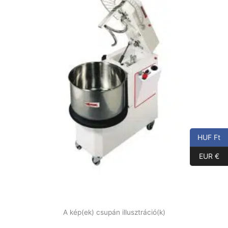
HUF Ft
EUR €
A kép(ek) csupán illusztráció(k)