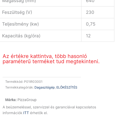
Magasság (mm)
640
Feszültség (V)
230
Teljesítmény (kw)
0,75
Kapacitás (kg/óra)
12
Az értékre kattintva, több hasonló
paraméterű terméket tud megtekinteni.
Termékkód:
P01IR03001
Termékkategóriák:
Dagasztógép
,
ELŐKÉSZÍTÉS
PizzaGroup
A beüzemeléssel, szervizzel és garanciával kapcsolatos
információk
ITT
érhetők el.