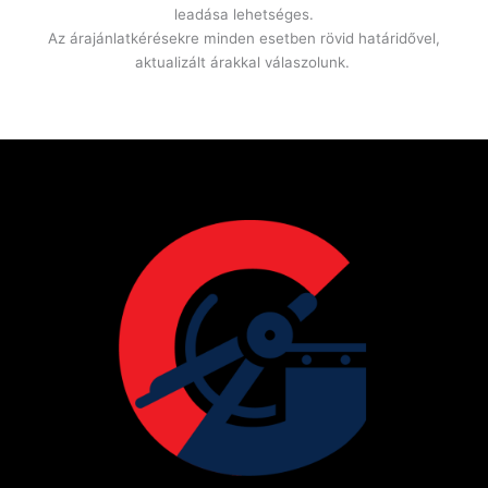
leadása lehetséges.
Az árajánlatkérésekre minden esetben rövid határidővel,
aktualizált árakkal válaszolunk.