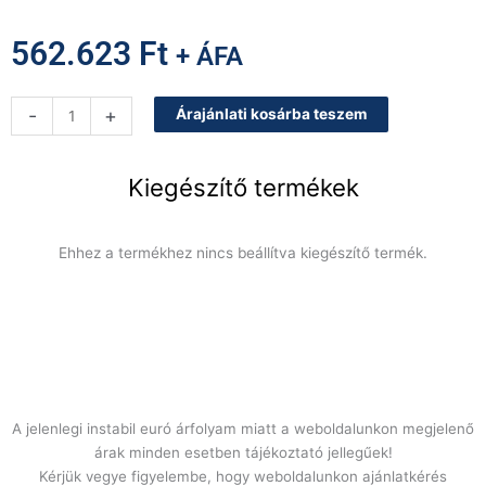
562.623
Ft
+ ÁFA
IR17
-
+
Árajánlati kosárba teszem
VS
spirálkaros
dagasztógép
Kiegészítő termékek
17
literes
mennyiség
Ehhez a termékhez nincs beállítva kiegészítő termék.
A jelenlegi instabil euró árfolyam miatt a weboldalunkon megjelenő
árak minden esetben tájékoztató jellegűek!
Kérjük vegye figyelembe, hogy weboldalunkon ajánlatkérés