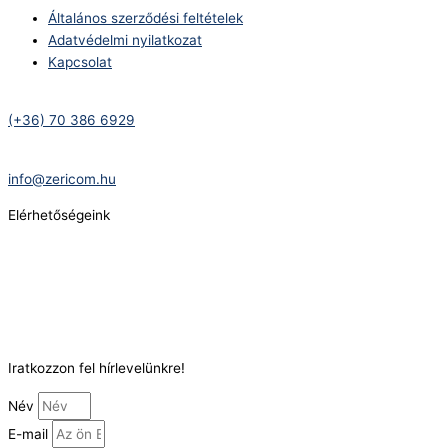
Általános szerződési feltételek
Adatvédelmi nyilatkozat
Kapcsolat
Telefonszám:
(+36) 70 386 6929
E-Mail:
info@zericom.hu
Elérhetőségeink
Telefonszám:
(+36) 70 386 6929
E-Mail:
info@gasztrokonyha.hu
Iratkozzon fel hírlevelünkre!
Név
E-mail