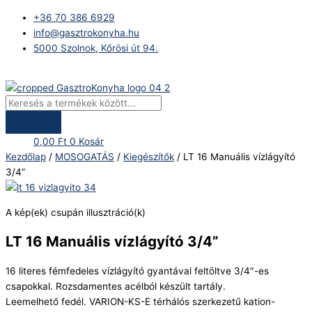
Skip
Products
LT
+36 70 386 6929
to
search
16
info@gasztrokonyha.hu
content
Manuális
5000 Szolnok, Kőrösi út 94.
vízlágyító
3/4”
Bejelentkezés
mennyiség
0,00
Ft
0
Kosár
Kezdőlap
/
MOSOGATÁS
/
Kiegészítők
/ LT 16 Manuális vízlágyító
3/4”
A kép(ek) csupán illusztráció(k)
LT 16 Manuális vízlágyító 3/4”
16 literes fémfedeles vízlágyító gyantával feltöltve 3/4″-es
csapokkal. Rozsdamentes acélból készült tartály.
Leemelhető fedél. VARION-KS-E térhálós szerkezetű kation-