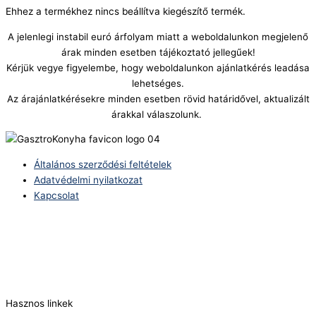
Ehhez a termékhez nincs beállítva kiegészítő termék.
A jelenlegi instabil euró árfolyam miatt a weboldalunkon megjelenő
árak minden esetben tájékoztató jellegűek!
Kérjük vegye figyelembe, hogy weboldalunkon ajánlatkérés leadása
lehetséges.
Az árajánlatkérésekre minden esetben rövid határidővel, aktualizált
árakkal válaszolunk.
Általános szerződési feltételek
Adatvédelmi nyilatkozat
Kapcsolat
Telefonszám:
(+36) 70 386 6929
E-Mail:
info@zericom.hu
Hasznos linkek