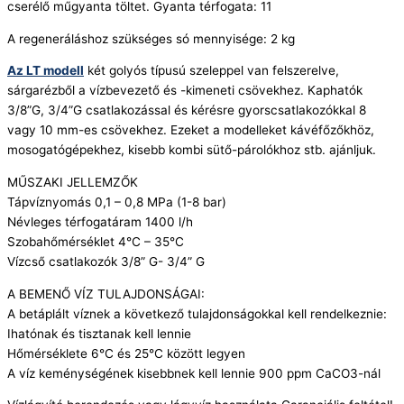
cserélő műgyanta töltet. Gyanta térfogata: 11
A regeneráláshoz szükséges só mennyisége: 2 kg
Az LT modell
két golyós típusú szeleppel van felszerelve,
sárgarézből a vízbevezető és -kimeneti csövekhez. Kaphatók
3/8”G, 3/4”G csatlakozással és kérésre gyorscsatlakozókkal 8
vagy 10 mm-es csövekhez. Ezeket a modelleket kávéfőzőkhöz,
mosogatógépekhez, kisebb kombi sütő-párolókhoz stb. ajánljuk.
MŰSZAKI JELLEMZŐK
Tápvíznyomás 0,1 – 0,8 MPa (1-8 bar)
Névleges térfogatáram 1400 l/h
Szobahőmérséklet 4°C – 35°C
Vízcső csatlakozók 3/8” G- 3/4” G
A BEMENŐ VÍZ TULAJDONSÁGAI:
A betáplált víznek a következő tulajdonságokkal kell rendelkeznie:
Ihatónak és tisztanak kell lennie
Hőmérséklete 6°C és 25°C között legyen
A víz keménységének kisebbnek kell lennie 900 ppm CaCO3-nál