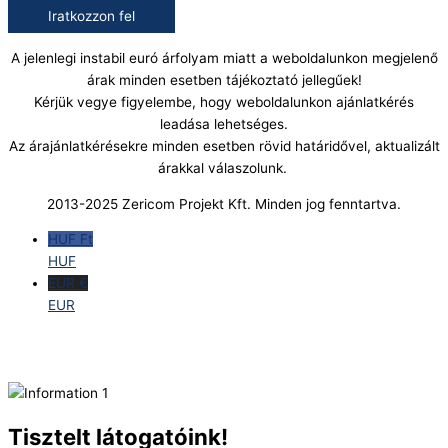
Iratkozzon fel
A jelenlegi instabil euró árfolyam miatt a weboldalunkon megjelenő
árak minden esetben tájékoztató jellegűek!
Kérjük vegye figyelembe, hogy weboldalunkon ajánlatkérés
leadása lehetséges.
Az árajánlatkérésekre minden esetben rövid határidővel, aktualizált
árakkal válaszolunk.
2013-2025 Zericom Projekt Kft. Minden jog fenntartva.
HUF Ft
HUF
EUR €
EUR
Tisztelt látogatóink!