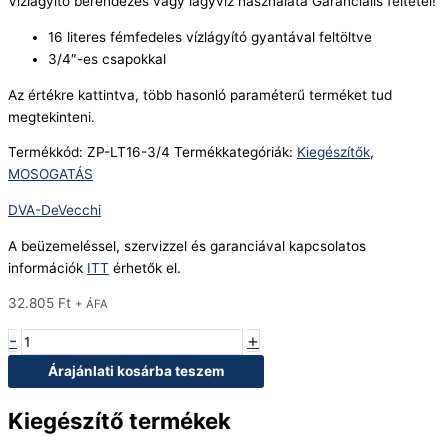
Vízlágyító berendezés vagy lágyvíz használata Garanciális feltétel!
16 literes fémfedeles vízlágyító gyantával feltöltve
3/4″-es csapokkal
Az értékre kattintva, több hasonló paraméterű terméket tud
megtekinteni.
Termékkód:
ZP-LT16-3/4
Termékkategóriák:
Kiegészítők
,
MOSOGATÁS
DVA-DeVecchi
A beüzemeléssel, szervizzel és garanciával kapcsolatos
információk
ITT
érhetők el.
32.805
Ft
+ ÁFA
-
+
Árajánlati kosárba teszem
Kiegészítő termékek