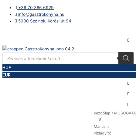
Skip
+36 70 386 6929
to
info@gasztrokonyha.hu
content
5000 Szolnok, Kőrösi út 94.
Bejelentkezés
Products
search
HUF
0,00
Ft
0
Kosár
EUR
LT
Kezdőlap
/
MOSOGATÁ
8
8
Manuális
Manuális
vízlágyító
vízlágyító