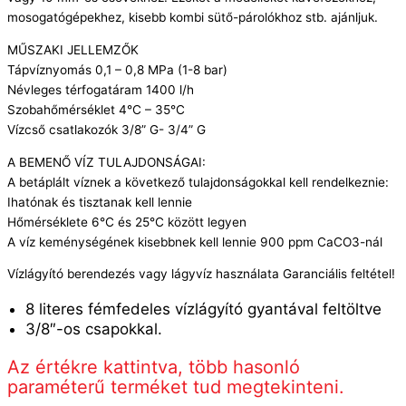
mosogatógépekhez, kisebb kombi sütő-párolókhoz stb. ajánljuk.
MŰSZAKI JELLEMZŐK
Tápvíznyomás 0,1 – 0,8 MPa (1-8 bar)
Névleges térfogatáram 1400 l/h
Szobahőmérséklet 4°C – 35°C
Vízcső csatlakozók 3/8” G- 3/4” G
A BEMENŐ VÍZ TULAJDONSÁGAI:
A betáplált víznek a következő tulajdonságokkal kell rendelkeznie:
Ihatónak és tisztanak kell lennie
Hőmérséklete 6°C és 25°C között legyen
A víz keménységének kisebbnek kell lennie 900 ppm CaCO3-nál
Vízlágyító berendezés vagy lágyvíz használata Garanciális feltétel!
8 literes fémfedeles vízlágyító gyantával feltöltve
3/8″-os csapokkal.
Az értékre kattintva, több hasonló
paraméterű terméket tud megtekinteni.