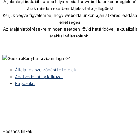
A jelenlegi instabil euró árfolyam miatt a weboldalunkon megjelenő
árak minden esetben tájékoztató jellegűek!
Kérjük vegye figyelembe, hogy weboldalunkon ajánlatkérés leadása
lehetséges.
Az árajánlatkérésekre minden esetben rövid határidővel, aktualizált
árakkal válaszolunk.
Általános szerződési feltételek
Adatvédelmi nyilatkozat
Kapcsolat
Telefonszám:
(+36) 70 386 6929
E-Mail:
info@zericom.hu
Hasznos linkek