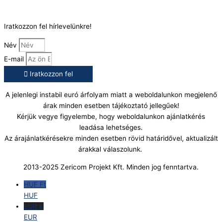
info@gasztrokonyha.hu
Iratkozzon fel hírlevelünkre!
Név
E-mail
Iratkozzon fel
A jelenlegi instabil euró árfolyam miatt a weboldalunkon megjelenő
árak minden esetben tájékoztató jellegűek!
Kérjük vegye figyelembe, hogy weboldalunkon ajánlatkérés
leadása lehetséges.
Az árajánlatkérésekre minden esetben rövid határidővel, aktualizált
árakkal válaszolunk.
2013-2025 Zericom Projekt Kft. Minden jog fenntartva.
HUF Ft
HUF
EUR €
EUR