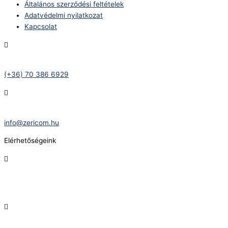
Általános szerződési feltételek
Adatvédelmi nyilatkozat
Kapcsolat
Telefonszám:
(+36) 70 386 6929
E-Mail:
info@zericom.hu
Elérhetőségeink
Telefonszám:
(+36) 70 386 6929
E-Mail: