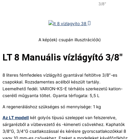
3/8"
3/8″
mennyiség
A kép(ek) csupán illusztráció(k)
LT 8 Manuális vízlágyító 3/8″
8 literes fémfedeles vízlágyító gyantával feltöltve 3/8″-es
csapokkal. Rozsdamentes acélból készült tartály.
Leemelhető fedél. VARION-KS-E térhálós szerkezetű kation-
cserélő műgyanta töltet. Gyanta térfogata: 5,5 L
A regeneráláshoz szükséges só mennyisége: 1 kg
Az LT modell
két golyós típusú szeleppel van felszerelve,
sárgarézből a vízbevezető és -kimeneti csövekhez. Kaphatók
3/8”G, 3/4”G csatlakozással és kérésre gyorscsatlakozókkal 8
vagy 10 mm-es csövekhez. Ezeket a modelleket kávéfőzőkhöz,