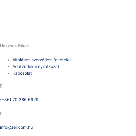
Telefonszám:
(+36) 70 386 6929
E-Mail:
info@zericom.hu
Hasznos linkek
Általános szerződési feltételek
Adatvédelmi nyilatkozat
Kapcsolat
Telefonszám:
(+36) 70 386 6929
E-Mail:
info@zericom.hu