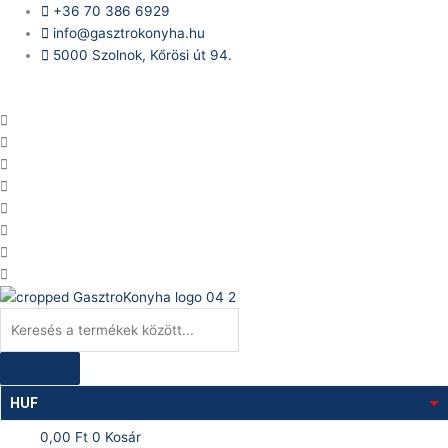
Skip
Products
+36 70 386 6929
to
search
info@gasztrokonyha.hu
content
5000 Szolnok, Kőrösi út 94.
Bejelentkezés
HUF
0,00
Ft
0
Kosár
EUR