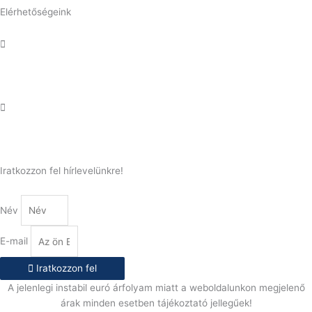
Elérhetőségeink
Telefonszám:
(+36) 70 386 6929
E-Mail:
info@gasztrokonyha.hu
Iratkozzon fel hírlevelünkre!
Név
E-mail
Iratkozzon fel
A jelenlegi instabil euró árfolyam miatt a weboldalunkon megjelenő
árak minden esetben tájékoztató jellegűek!