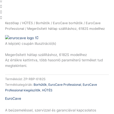
Megerősített
Kezdőlap
/
HŰTÉS
/
Borhűtők
/
EuroCave borhűtők
/
EuroCave
hátlap
Professional
/ Megerősített hátlap szállításhoz, 6182S modellhez
szállításhoz,
6182S
A kép(ek) csupán illusztráció(k)
modellhez
mennyiség
Megerősített hátlap szállításhoz, 6182S modellhez
Az értékre kattintva, több hasonló paraméterű terméket tud
megtekinteni.
Termékkód:
ZP-RBP-6182S
Termékkategóriák:
Borhűtők
,
EuroCave Professional
,
EuroCave
Professional kiegészítők
,
HŰTÉS
EuroCave
A beüzemeléssel, szervizzel és garanciával kapcsolatos