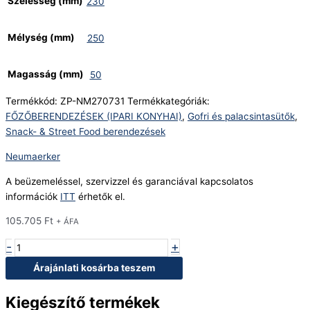
Szélesség (mm)
230
Mélység (mm)
250
Magasság (mm)
50
Termékkód:
ZP-NM270731
Termékkategóriák:
FŐZŐBERENDEZÉSEK (IPARI KONYHAI)
,
Gofri és palacsintasütők
,
Snack- & Street Food berendezések
Neumaerker
A beüzemeléssel, szervizzel és garanciával kapcsolatos
információk
ITT
érhetők el.
105.705
Ft
+ ÁFA
-
+
Árajánlati kosárba teszem
Kiegészítő termékek