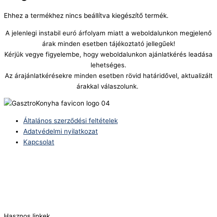
Ehhez a termékhez nincs beállítva kiegészítő termék.
A jelenlegi instabil euró árfolyam miatt a weboldalunkon megjelenő
árak minden esetben tájékoztató jellegűek!
Kérjük vegye figyelembe, hogy weboldalunkon ajánlatkérés leadása
lehetséges.
Az árajánlatkérésekre minden esetben rövid határidővel, aktualizált
árakkal válaszolunk.
Általános szerződési feltételek
Adatvédelmi nyilatkozat
Kapcsolat
Telefonszám:
(+36) 70 386 6929
E-Mail:
info@zericom.hu
Hasznos linkek