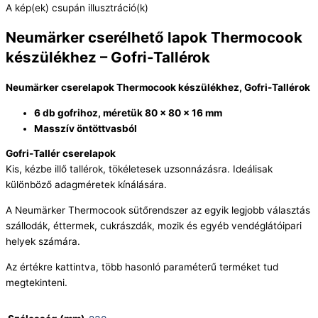
A kép(ek) csupán illusztráció(k)
Neumärker cserélhető lapok Thermocook
készülékhez – Gofri-Tallérok
Neumärker cserelapok Thermocook készülékhez, Gofri-Tallérok
6 db gofrihoz, méretük 80 x 80 x 16 mm
Masszív öntöttvasból
Gofri-Tallér cserelapok
Kis, kézbe illő tallérok, tökéletesek uzsonnázásra. Ideálisak
különböző adagméretek kínálására.
A Neumärker Thermocook sütőrendszer az egyik legjobb választás
szállodák, éttermek, cukrászdák, mozik és egyéb vendéglátóipari
helyek számára.
Az értékre kattintva, több hasonló paraméterű terméket tud
megtekinteni.