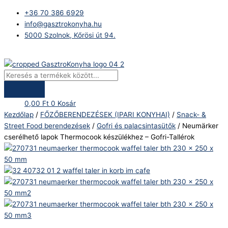
Skip
Products
Neumärker
+36 70 386 6929
to
search
cserélhető
info@gasztrokonyha.hu
content
lapok
5000 Szolnok, Kőrösi út 94.
Thermocook
készülékhez
Bejelentkezés
–
Gofri-
Tallérok
mennyiség
0,00
Ft
0
Kosár
Kezdőlap
/
FŐZŐBERENDEZÉSEK (IPARI KONYHAI)
/
Snack- &
Street Food berendezések
/
Gofri és palacsintasütők
/ Neumärker
cserélhető lapok Thermocook készülékhez – Gofri-Tallérok