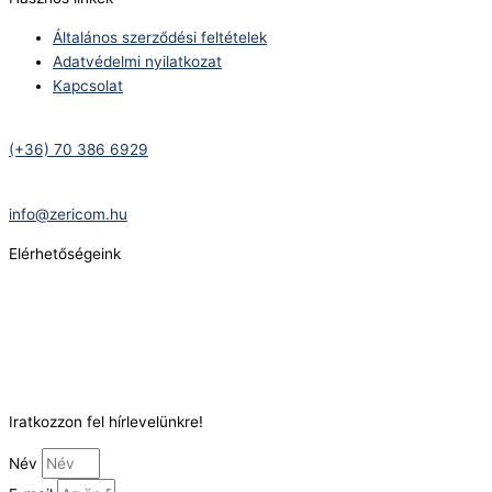
Általános szerződési feltételek
Adatvédelmi nyilatkozat
Kapcsolat
Telefonszám:
(+36) 70 386 6929
E-Mail:
info@zericom.hu
Elérhetőségeink
Telefonszám:
(+36) 70 386 6929
E-Mail:
info@gasztrokonyha.hu
Iratkozzon fel hírlevelünkre!
Név