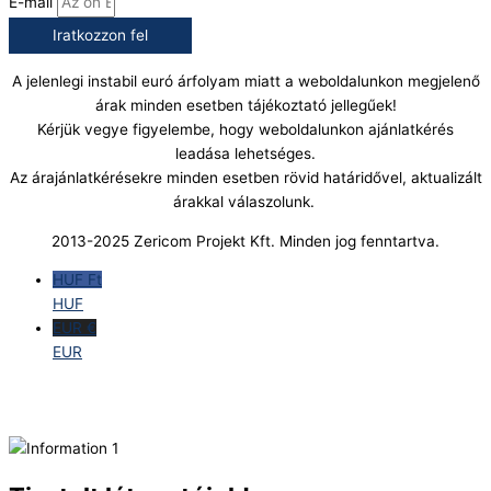
E-mail
Iratkozzon fel
A jelenlegi instabil euró árfolyam miatt a weboldalunkon megjelenő
árak minden esetben tájékoztató jellegűek!
Kérjük vegye figyelembe, hogy weboldalunkon ajánlatkérés
leadása lehetséges.
Az árajánlatkérésekre minden esetben rövid határidővel, aktualizált
árakkal válaszolunk.
2013-2025 Zericom Projekt Kft. Minden jog fenntartva.
HUF Ft
HUF
EUR €
EUR