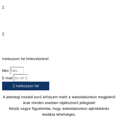
Telefonszám:
(+36) 70 386 6929
E-Mail:
info@gasztrokonyha.hu
Iratkozzon fel hírlevelünkre!
Név
E-mail
Iratkozzon fel
A jelenlegi instabil euró árfolyam miatt a weboldalunkon megjelenő
árak minden esetben tájékoztató jellegűek!
Kérjük vegye figyelembe, hogy weboldalunkon ajánlatkérés
leadása lehetséges.