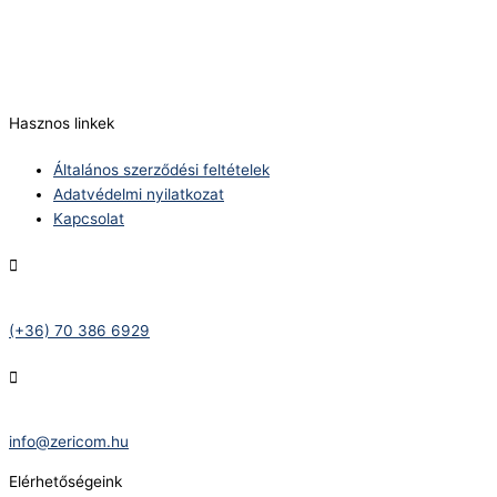
(+36) 70 386 6929
E-Mail:
info@zericom.hu
Hasznos linkek
Általános szerződési feltételek
Adatvédelmi nyilatkozat
Kapcsolat
Telefonszám:
(+36) 70 386 6929
E-Mail:
info@zericom.hu
Elérhetőségeink