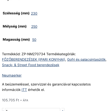
Szélesség (mm)
230
Mélység (mm)
250
Magasság (mm)
50
Termékkód:
ZP-NM270734
Termékkategóriák:
FŐZŐBERENDEZÉSEK (IPARI KONYHAI)
,
Gofri és palacsintasütők
,
Snack- & Street Food berendezések
Neumaerker
A beüzemeléssel, szervizzel és garanciával kapcsolatos
információk
ITT
érhetők el.
105.705
Ft
+ ÁFA
-
+