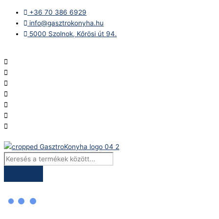
Skip
Products
Neumärker
+36 70 386 6929
to
search
cserélhető
info@gasztrokonyha.hu
content
lapok
5000 Szolnok, Kőrösi út 94.
Thermocook
készülékhez
Bejelentkezés
–
Sunny
gofri
mennyiség