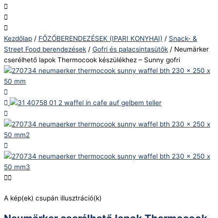
Kezdőlap
/
FŐZŐBERENDEZÉSEK (IPARI KONYHAI)
/
Snack- &
Street Food berendezések
/
Gofri és palacsintasütők
/ Neumärker
cserélhető lapok Thermocook készülékhez – Sunny gofri
A kép(ek) csupán illusztráció(k)