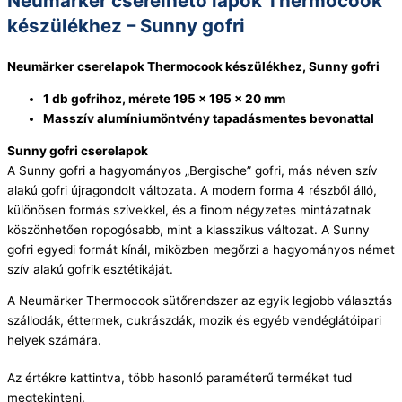
Neumärker cserélhető lapok Thermocook
készülékhez – Sunny gofri
Neumärker cserelapok Thermocook készülékhez, Sunny gofri
1 db gofrihoz, mérete 195 x 195 x 20 mm
Masszív alumíniumöntvény tapadásmentes bevonattal
Sunny gofri cserelapok
A Sunny gofri a hagyományos „Bergische” gofri, más néven szív
alakú gofri újragondolt változata. A modern forma 4 részből álló,
különösen formás szívekkel, és a finom négyzetes mintázatnak
köszönhetően ropogósabb, mint a klasszikus változat. A Sunny
gofri egyedi formát kínál, miközben megőrzi a hagyományos német
szív alakú gofrik esztétikáját.
A Neumärker Thermocook sütőrendszer az egyik legjobb választás
szállodák, éttermek, cukrászdák, mozik és egyéb vendéglátóipari
helyek számára.
Az értékre kattintva, több hasonló paraméterű terméket tud
megtekinteni.