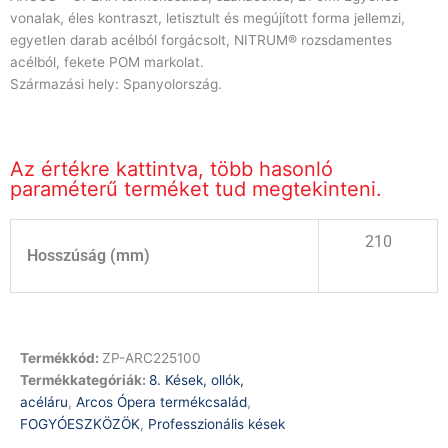
vonalak, éles kontraszt, letisztult és megújított forma jellemzi,
egyetlen darab acélból forgácsolt, NITRUM® rozsdamentes
acélból, fekete POM markolat.
Származási hely: Spanyolország.
Az értékre kattintva, több hasonló
paraméterű terméket tud megtekinteni.
210
Hosszúság (mm)
Termékkód:
ZP-ARC225100
Termékkategóriák:
8. Kések, ollók,
acéláru
,
Arcos Ópera termékcsalád
,
FOGYÓESZKÖZÖK
,
Professzionális kések