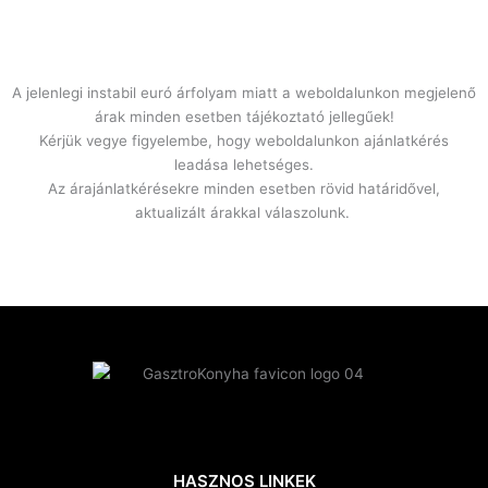
A jelenlegi instabil euró árfolyam miatt a weboldalunkon megjelenő
árak minden esetben tájékoztató jellegűek!
Kérjük vegye figyelembe, hogy weboldalunkon ajánlatkérés
leadása lehetséges.
Az árajánlatkérésekre minden esetben rövid határidővel,
aktualizált árakkal válaszolunk.
HASZNOS LINKEK