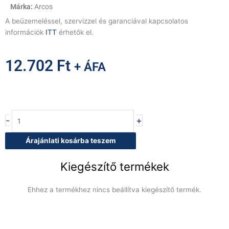
Arcos
A beüzemeléssel, szervizzel és garanciával kapcsolatos
információk
ITT
érhetők el.
12.702
Ft
+ ÁFA
ÓPERA
-
+
Szakácskés,
21
Árajánlati kosárba teszem
cm
mennyiség
Kiegészítő termékek
Ehhez a termékhez nincs beállítva kiegészítő termék.