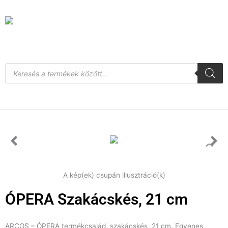
Skip
to
content
Products
search
A kép(ek) csupán illusztráció(k)
ÓPERA Szakácskés, 21 cm
ARCOS – ÓPERA termékcsalád, szakácskés, 21 cm. Egyenes