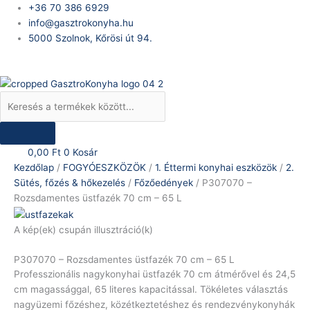
Skip
Products
P307070
+36 70 386 6929
to
search
–
info@gasztrokonyha.hu
content
Rozsdamentes
5000 Szolnok, Kőrösi út 94.
üstfazék
Bejelentkezés
70
cm
–
65
L
mennyiség
0,00
Ft
0
Kosár
Kezdőlap
/
FOGYÓESZKÖZÖK
/
1. Éttermi konyhai eszközök
/
2.
Sütés, főzés & hőkezelés
/
Főzőedények
/ P307070 –
Rozsdamentes üstfazék 70 cm – 65 L
A kép(ek) csupán illusztráció(k)
P307070 – Rozsdamentes üstfazék 70 cm – 65 L
Professzionális nagykonyhai üstfazék 70 cm átmérővel és 24,5
cm magassággal, 65 literes kapacitással. Tökéletes választás
nagyüzemi főzéshez, közétkeztetéshez és rendezvénykonyhák