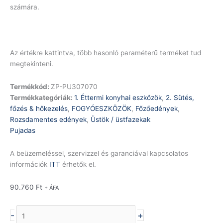
számára.
Az értékre kattintva, több hasonló paraméterű terméket tud
megtekinteni.
Termékkód:
ZP-PU307070
Termékkategóriák:
1. Éttermi konyhai eszközök
,
2. Sütés,
főzés & hőkezelés
,
FOGYÓESZKÖZÖK
,
Főzőedények
,
Rozsdamentes edények
,
Üstök / üstfazekak
Pujadas
A beüzemeléssel, szervizzel és garanciával kapcsolatos
információk
ITT
érhetők el.
90.760
Ft
+ ÁFA
-
+