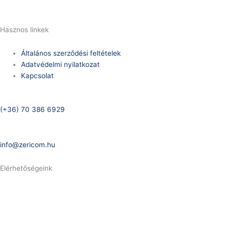
info@zericom.hu
Hasznos linkek
Általános szerződési feltételek
Adatvédelmi nyilatkozat
Kapcsolat
Telefonszám:
(+36) 70 386 6929
E-Mail:
info@zericom.hu
Elérhetőségeink
Telefonszám:
(+36) 70 386 6929
E-Mail: