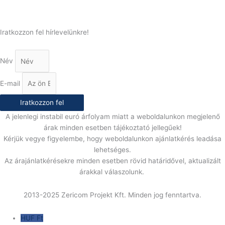
info@gasztrokonyha.hu
Iratkozzon fel hírlevelünkre!
Név
E-mail
Iratkozzon fel
A jelenlegi instabil euró árfolyam miatt a weboldalunkon megjelenő
árak minden esetben tájékoztató jellegűek!
Kérjük vegye figyelembe, hogy weboldalunkon ajánlatkérés leadása
lehetséges.
Az árajánlatkérésekre minden esetben rövid határidővel, aktualizált
árakkal válaszolunk.
2013-2025 Zericom Projekt Kft. Minden jog fenntartva.
HUF Ft