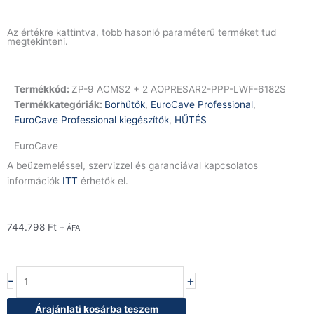
Az értékre kattintva, több hasonló paraméterű terméket tud
megtekinteni.
Termékkód:
ZP-9 ACMS2 + 2 AOPRESAR2-PPP-LWF-6182S
Termékkategóriák:
Borhűtők
,
EuroCave Professional
,
EuroCave Professional kiegészítők
,
HŰTÉS
EuroCave
A beüzemeléssel, szervizzel és garanciával kapcsolatos
információk
ITT
érhetők el.
744.798
Ft
+ ÁFA
Prezentációs
-
+
PLUS
pakk
Árajánlati kosárba teszem