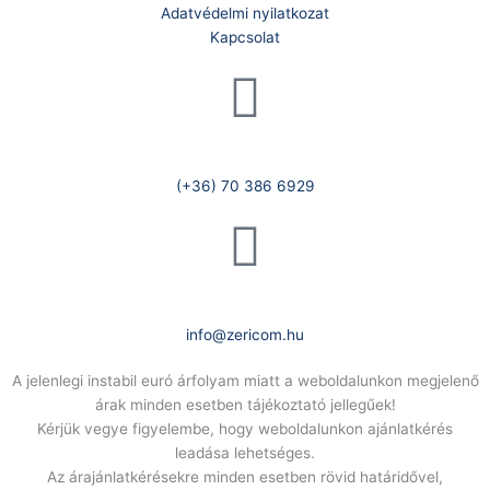
Adatvédelmi nyilatkozat
Kapcsolat
Telefonszám:
(+36) 70 386 6929
E-Mail:
info@zericom.hu
A jelenlegi instabil euró árfolyam miatt a weboldalunkon megjelenő
árak minden esetben tájékoztató jellegűek!
Kérjük vegye figyelembe, hogy weboldalunkon ajánlatkérés
leadása lehetséges.
Az árajánlatkérésekre minden esetben rövid határidővel,