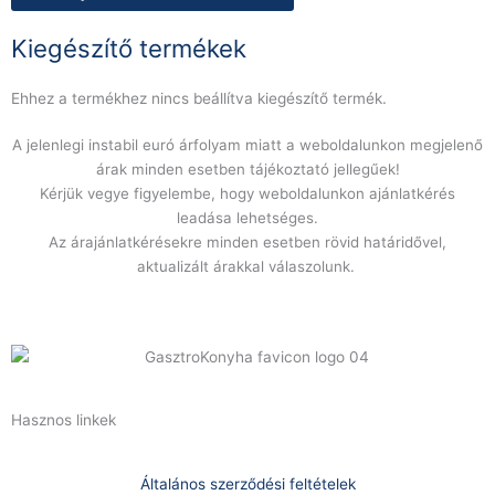
(világos
fa
Kiegészítő termékek
front)
6182S
Ehhez a termékhez nincs beállítva kiegészítő termék.
modellhez
mennyiség
A jelenlegi instabil euró árfolyam miatt a weboldalunkon megjelenő
árak minden esetben tájékoztató jellegűek!
Kérjük vegye figyelembe, hogy weboldalunkon ajánlatkérés
leadása lehetséges.
Az árajánlatkérésekre minden esetben rövid határidővel,
aktualizált árakkal válaszolunk.
Hasznos linkek
Általános szerződési feltételek