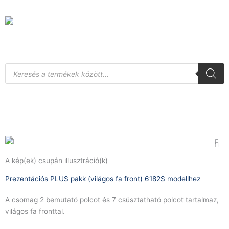
Skip
to
content
Products
search
A kép(ek) csupán illusztráció(k)
Prezentációs PLUS pakk (világos fa front) 6182S modellhez
A csomag 2 bemutató polcot és 7 csúsztatható polcot tartalmaz,
világos fa fronttal.