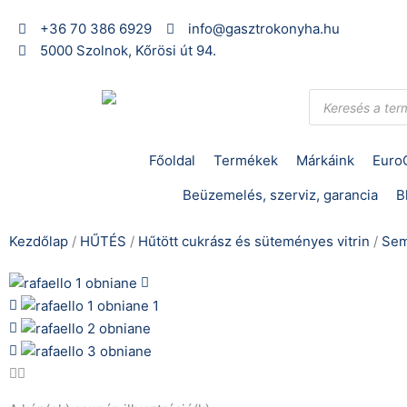
Skip
+36 70 386 6929
info@gasztrokonyha.hu
to
5000 Szolnok, Kőrösi út 94.
content
Products
search
Főoldal
Termékek
Márkáink
Euro
Beüzemelés, szerviz, garancia
B
Kezdőlap
/
HŰTÉS
/
Hűtött cukrász és süteményes vitrin
/
Sem