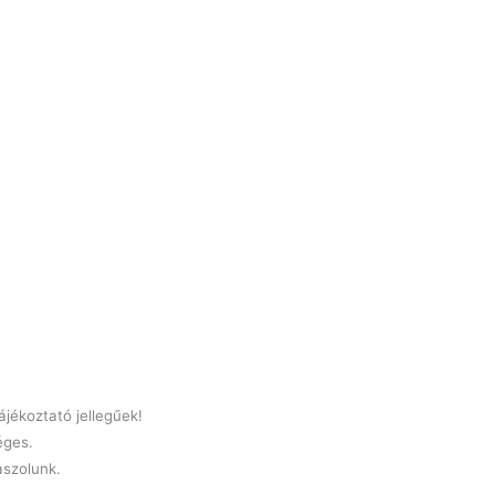
jékoztató jellegűek!
éges.
laszolunk.