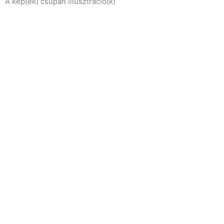
A kép(ek) csupán illusztráció(k)