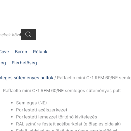
Cave
Baron
Rólunk
log
Elérhetőség
leges süteményes pultok
/ Raffaello mini C-1 RFM 60/NE seml
Raffaello mini C-1 RFM 60/NE semleges süteményes pult
Semleges (NE)
Porfestett acélszerkezet
Porfestett lemezzel történő kivitelezés
RAL színűre festett acélburkolat (előlap és oldalak)
Felső, oldalsó és elülső dupla üveg szerigráfiával