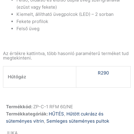
(ezüst vagy fekete)
Kiemelt, állítható üvegpolcok (LED) – 2 sorban
Fekete profilok
Felső üveg
Az értékre kattintva, több hasonló paraméterű terméket tud
megtekinteni.
R290
Hűtőgáz
Termékkód:
ZP-C-1 RFM 60/NE
Termékkategóriák:
HŰTÉS
,
Hűtött cukrász és
süteményes vitrin
,
Semleges süteményes pultok
JUKA