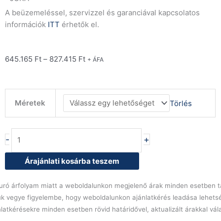
A beüzemeléssel, szervizzel és garanciával kapcsolatos
információk
ITT
érhetők el.
645.165
Ft
–
827.415
Ft
+ ÁFA
Raffaello
Méretek
Törlés
mini
C-
1
-
+
RFM
60/NE
Árajánlati kosárba teszem
semleges
süteményes
l euró árfolyam miatt a weboldalunkon megjelenő árak minden esetben tá
pult
ük vegye figyelembe, hogy weboldalunkon ajánlatkérés leadása lehets
mennyiség
latkérésekre minden esetben rövid határidővel, aktualizált árakkal vá