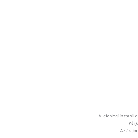
A jelenlegi instabi
Kérj
Az áraján