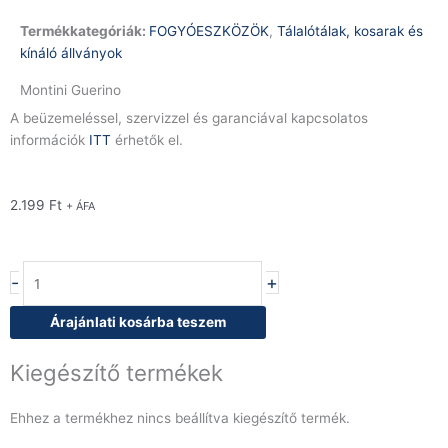
Termékkategóriák:
FOGYÓESZKÖZÖK
,
Tálalótálak, kosarak és
kínáló állványok
Montini Guerino
A beüzemeléssel, szervizzel és garanciával kapcsolatos
információk
ITT
érhetők el.
2.199
Ft
+ ÁFA
Sajtos
-
+
tál
mennyiség
Árajánlati kosárba teszem
Kiegészítő termékek
Ehhez a termékhez nincs beállítva kiegészítő termék.