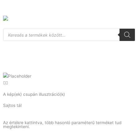
Skip
to
content
Products
search
A kép(ek) csupán illusztráció(k)
Sajtos tál
Az értékre kattintva, több hasonló paraméterű terméket tud
megtekinteni.