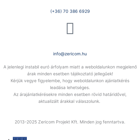
Telefonszám:
(+36) 70 386 6929
E-Mail:
info@zericom.hu
A jelenlegi instabil euró árfolyam miatt a weboldalunkon megjelenő
árak minden esetben tájékoztató jellegűek!
Kérjük vegye figyelembe, hogy weboldalunkon ajánlatkérés
leadása lehetséges.
Az árajánlatkérésekre minden esetben rövid határidővel,
aktualizált árakkal válaszolunk.
2013-2025 Zericom Projekt Kft. Minden jog fenntartva.
HUF Ft