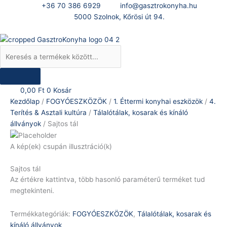
Skip
Products
Sajtos
+36 70 386 6929
info@gasztrokonyha.hu
to
search
tál
5000 Szolnok, Kőrösi út 94.
content
mennyiség
Bejelentkezés
0,00
Ft
0
Kosár
Kezdőlap
/
FOGYÓESZKÖZÖK
/
1. Éttermi konyhai eszközök
/
4.
Terítés & Asztali kultúra
/
Tálalótálak, kosarak és kínáló
állványok
/ Sajtos tál
A kép(ek) csupán illusztráció(k)
Sajtos tál
Az értékre kattintva, több hasonló paraméterű terméket tud
megtekinteni.
Termékkategóriák:
FOGYÓESZKÖZÖK
,
Tálalótálak, kosarak és
kínáló állványok