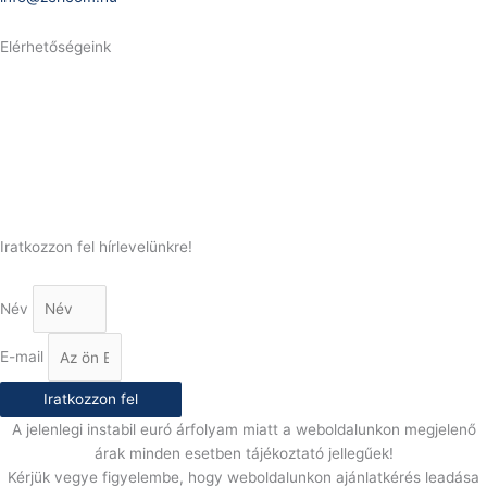
Elérhetőségeink
Telefonszám:
(+36) 70 386 6929
E-Mail:
info@gasztrokonyha.hu
Iratkozzon fel hírlevelünkre!
Név
E-mail
Iratkozzon fel
A jelenlegi instabil euró árfolyam miatt a weboldalunkon megjelenő
árak minden esetben tájékoztató jellegűek!
Kérjük vegye figyelembe, hogy weboldalunkon ajánlatkérés leadása