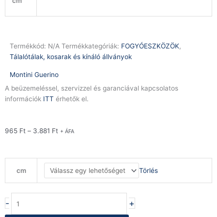
cm
Termékkód:
N/A
Termékkategóriák:
FOGYÓESZKÖZÖK
,
Tálalótálak, kosarak és kínáló állványok
Montini Guerino
A beüzemeléssel, szervizzel és garanciával kapcsolatos
információk
ITT
érhetők el.
965
Ft
–
3.881
Ft
+ ÁFA
Salátás
Törlés
cm
tál
INOX
mennyiség
-
+