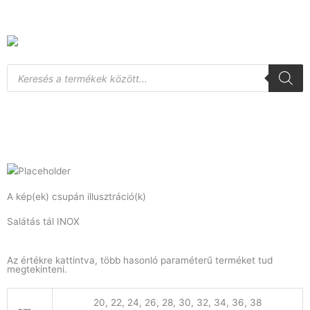
Skip
to
content
Products
search
A kép(ek) csupán illusztráció(k)
Salátás tál INOX
Az értékre kattintva, több hasonló paraméterű terméket tud
megtekinteni.
20, 22, 24, 26, 28, 30, 32, 34, 36, 38