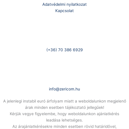
Adatvédelmi nyilatkozat
Kapcsolat
Telefonszám:
(+36) 70 386 6929
E-Mail:
info@zericom.hu
A jelenlegi instabil euró árfolyam miatt a weboldalunkon megjelenő
árak minden esetben tájékoztató jellegűek!
Kérjük vegye figyelembe, hogy weboldalunkon ajánlatkérés
leadása lehetséges.
Az árajánlatkérésekre minden esetben rövid határidővel,