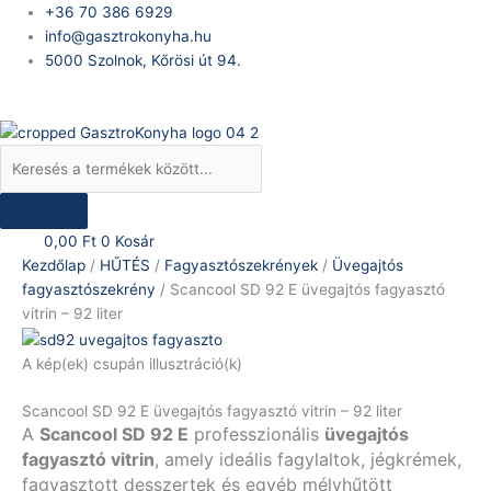
Skip
Products
Scancool
+36 70 386 6929
to
search
SD
info@gasztrokonyha.hu
content
92
5000 Szolnok, Kőrösi út 94.
E
Bejelentkezés
üvegajtós
fagyasztó
vitrin
–
92
liter
0,00
Ft
0
Kosár
mennyiség
Kezdőlap
/
HŰTÉS
/
Fagyasztószekrények
/
Üvegajtós
fagyasztószekrény
/ Scancool SD 92 E üvegajtós fagyasztó
vitrin – 92 liter
A kép(ek) csupán illusztráció(k)
Scancool SD 92 E üvegajtós fagyasztó vitrin – 92 liter
A
Scancool SD 92 E
professzionális
üvegajtós
fagyasztó vitrin
, amely ideális fagylaltok, jégkrémek,
fagyasztott desszertek és egyéb mélyhűtött