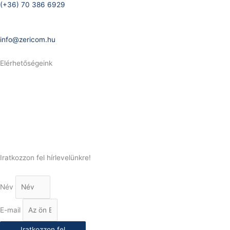
(+36) 70 386 6929
E-Mail:
info@zericom.hu
Elérhetőségeink
Telefonszám:
(+36) 70 386 6929
E-Mail:
info@gasztrokonyha.hu
Iratkozzon fel hírlevelünkre!
Név
E-mail
Iratkozzon fel