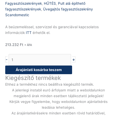
Fagyasztószekrények
,
HŰTÉS
,
Pult alá építhető
fagyasztószekrények
,
Üvegajtós fagyasztószekrény
Scandomestic
A beüzemeléssel, szervizzel és garanciával kapcsolatos
információk
ITT
érhetők el.
213.232
Ft
+ ÁFA
-
+
Árajánlati kosárba teszem
Kiegészítő termékek
Ehhez a termékhez nincs beállítva kiegészítő termék.
A jelenlegi instabil euró árfolyam miatt a weboldalunkon
megjelenő árak minden esetben tájékoztató jellegűek!
Kérjük vegye figyelembe, hogy weboldalunkon ajánlatkérés
leadása lehetséges.
Az árajánlatkérésekre minden esetben rövid határidővel,