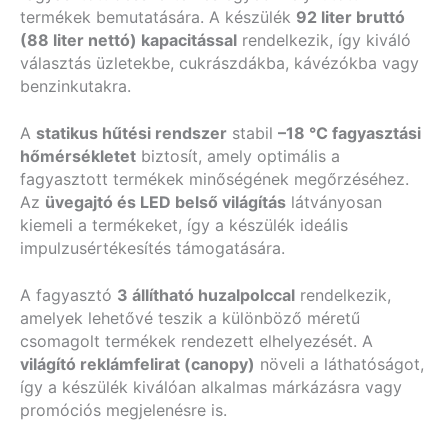
termékek bemutatására. A készülék
92 liter bruttó
(88 liter nettó) kapacitással
rendelkezik, így kiváló
választás üzletekbe, cukrászdákba, kávézókba vagy
benzinkutakra.
A
statikus hűtési rendszer
stabil
–18 °C fagyasztási
hőmérsékletet
biztosít, amely optimális a
fagyasztott termékek minőségének megőrzéséhez.
Az
üvegajtó és LED belső világítás
látványosan
kiemeli a termékeket, így a készülék ideális
impulzusértékesítés támogatására.
A fagyasztó
3 állítható huzalpolccal
rendelkezik,
amelyek lehetővé teszik a különböző méretű
csomagolt termékek rendezett elhelyezését. A
világító reklámfelirat (canopy)
növeli a láthatóságot,
így a készülék kiválóan alkalmas márkázásra vagy
promóciós megjelenésre is.