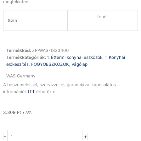
megtekinteni.
fehér
Szín
Termékkód:
ZP-WAS-1833400
Termékkategóriák:
1. Éttermi konyhai eszközök
,
1. Konyhai
előkészítés
,
FOGYÓESZKÖZÖK
,
Vágólap
WAS Germany
A beüzemeléssel, szervizzel és garanciával kapcsolatos
információk
ITT
érhetők el.
3.309
Ft
+ ÁFA
Vágólap
-
+
füllel,