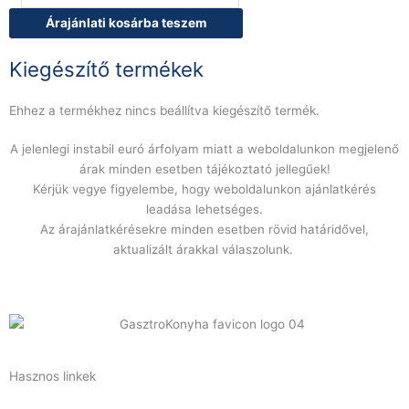
fehér
Árajánlati kosárba teszem
színű,
40x25x1,2cm
Kiegészítő termékek
mennyiség
Ehhez a termékhez nincs beállítva kiegészítő termék.
A jelenlegi instabil euró árfolyam miatt a weboldalunkon megjelenő
árak minden esetben tájékoztató jellegűek!
Kérjük vegye figyelembe, hogy weboldalunkon ajánlatkérés
leadása lehetséges.
Az árajánlatkérésekre minden esetben rövid határidővel,
aktualizált árakkal válaszolunk.
Hasznos linkek