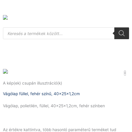
Skip
to
content
Products
search
A kép(ek) csupán illusztráció(k)
Vágólap füllel, fehér színű, 40x25x1,2cm
Vágólap, polietilén, füllel, 40x25x1,2cm, fehér színben
Az értékre kattintva, több hasonló paraméterű terméket tud