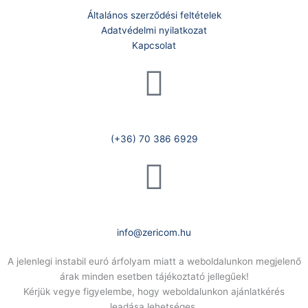
Általános szerződési feltételek
Adatvédelmi nyilatkozat
Kapcsolat
Telefonszám:
(+36) 70 386 6929
E-Mail:
info@zericom.hu
A jelenlegi instabil euró árfolyam miatt a weboldalunkon megjelenő
árak minden esetben tájékoztató jellegűek!
Kérjük vegye figyelembe, hogy weboldalunkon ajánlatkérés
leadása lehetséges.