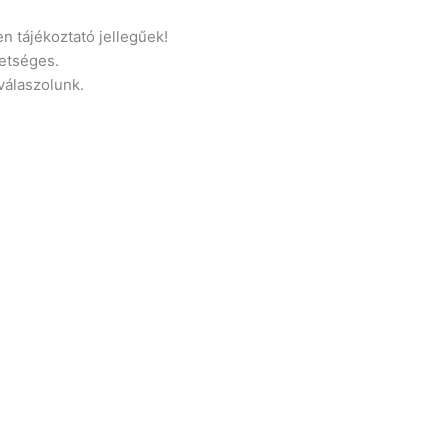
n tájékoztató jellegűek!
etséges.
 válaszolunk.