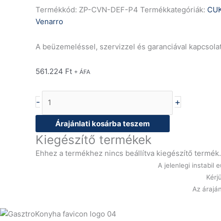
Termékkód:
ZP-CVN-DEF-P4
Termékkategóriák:
CUK
Venarro
A beüzemeléssel, szervizzel és garanciával kapcsola
561.224
Ft
+ ÁFA
-
+
Árajánlati kosárba teszem
Kiegészítő termékek
Ehhez a termékhez nincs beállítva kiegészítő termék.
A jelenlegi instabi
Kérj
Az áraján