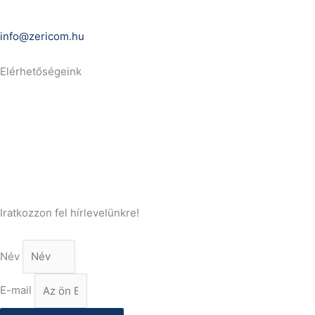
E-Mail:
info@zericom.hu
Elérhetőségeink
Telefonszám:
(+36) 70 386 6929
E-Mail:
info@gasztrokonyha.hu
Iratkozzon fel hírlevelünkre!
Név
E-mail