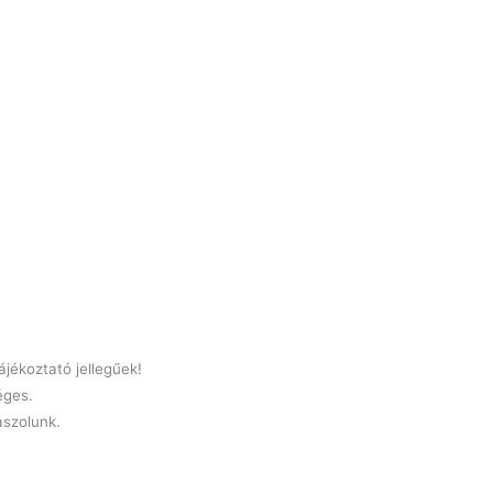
jékoztató jellegűek!
éges.
laszolunk.