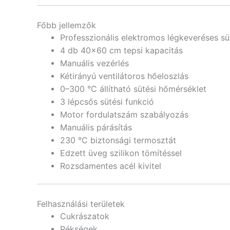
Főbb jellemzők
Professzionális elektromos légkeveréses sü
4 db 40×60 cm tepsi kapacitás
Manuális vezérlés
Kétirányú ventilátoros hőeloszlás
0–300 °C állítható sütési hőmérséklet
3 lépcsős sütési funkció
Motor fordulatszám szabályozás
Manuális párásítás
230 °C biztonsági termosztát
Edzett üveg szilikon tömítéssel
Rozsdamentes acél kivitel
Felhasználási területek
Cukrászatok
Pékségek