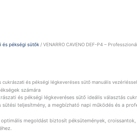
i és pékségi sütők
/ VENARRO CAVENO DEF-P4 – Professzionális 
cukrászati és pékségi légkeveréses sütő manuális vezérlésse
 pékségek számára
zati és pékségi légkeveréses sütő ideális választás cuk
sütési teljesítmény, a megbízható napi működés és a profe
 optimális megoldást biztosít péksütemények, croissantok,
éhez.