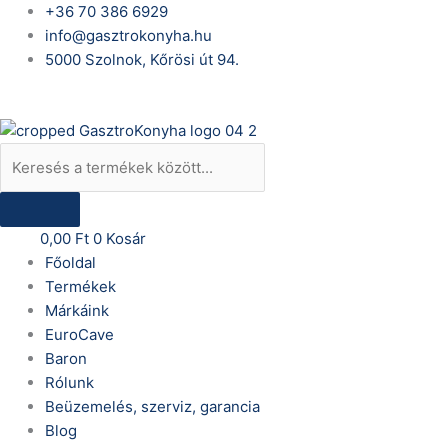
Skip
Products
VENARRO
+36 70 386 6929
to
search
CAVENO
info@gasztrokonyha.hu
content
DEF-
5000 Szolnok, Kőrösi út 94.
P4
Bejelentkezés
–
Professzionális
4
tálcás
cukrászati
és
0,00
Ft
0
Kosár
pékségi
Főoldal
légkeveréses
Termékek
sütő
Márkáink
manuális
EuroCave
vezérléssel
Baron
mennyiség
Rólunk
Beüzemelés, szerviz, garancia
Blog