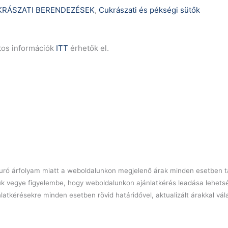
RÁSZATI BERENDEZÉSEK
,
Cukrászati és pékségi sütők
tos információk
ITT
érhetők el.
l euró árfolyam miatt a weboldalunkon megjelenő árak minden esetben tá
ük vegye figyelembe, hogy weboldalunkon ajánlatkérés leadása lehets
latkérésekre minden esetben rövid határidővel, aktualizált árakkal vá