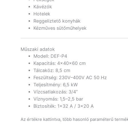
Kávézók
Hotelek
Reggeliztető konyhák
Kézműves sütőműhelyek
Műszaki adatok
Modell: DEF-P4
Kapacitás: 4×40×60 cm
Tálcaköz: 8,5 cm
Feszültség: 230V–400V AC 50 Hz
Teljesítmény: 6,5 kW
Vízcsatlakozás: 3/4”
Víznyomás: 1,5–2,5 bar
Biztosíték: 1×32 A / 3×20 A
Az értékre kattintva, több hasonló paraméterű termé