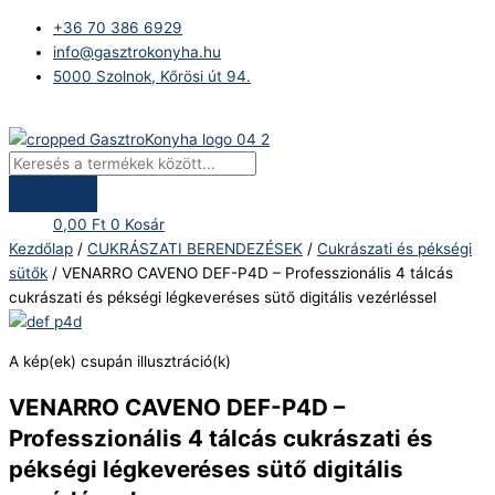
Skip
Products
VENARRO
+36 70 386 6929
to
search
CAVENO
info@gasztrokonyha.hu
content
DEF-
5000 Szolnok, Kőrösi út 94.
P4D
–
Bejelentkezés
Professzionális
4
tálcás
cukrászati
0,00
Ft
0
Kosár
és
Kezdőlap
/
CUKRÁSZATI BERENDEZÉSEK
/
Cukrászati és pékségi
pékségi
sütők
/ VENARRO CAVENO DEF-P4D – Professzionális 4 tálcás
légkeveréses
cukrászati és pékségi légkeveréses sütő digitális vezérléssel
sütő
digitális
vezérléssel
A kép(ek) csupán illusztráció(k)
mennyiség
VENARRO CAVENO DEF-P4D –
Professzionális 4 tálcás cukrászati és
pékségi légkeveréses sütő digitális