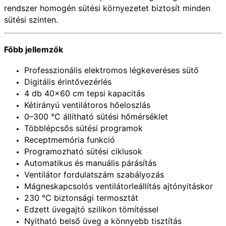
rendszer homogén sütési környezetet biztosít minden
sütési szinten.
Főbb jellemzők
Professzionális elektromos légkeveréses sütő
Digitális érintővezérlés
4 db 40×60 cm tepsi kapacitás
Kétirányú ventilátoros hőeloszlás
0–300 °C állítható sütési hőmérséklet
Többlépcsős sütési programok
Receptmemória funkció
Programozható sütési ciklusok
Automatikus és manuális párásítás
Ventilátor fordulatszám szabályozás
Mágneskapcsolós ventilátorleállítás ajtónyitáskor
230 °C biztonsági termosztát
Edzett üvegajtó szilikon tömítéssel
Nyitható belső üveg a könnyebb tisztítás