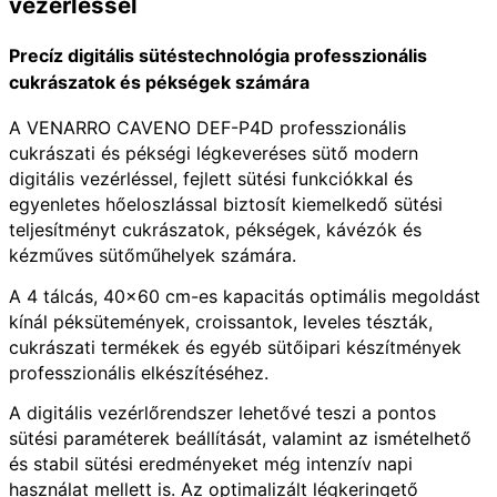
vezérléssel
Precíz digitális sütéstechnológia professzionális
cukrászatok és pékségek számára
A VENARRO CAVENO DEF-P4D professzionális
cukrászati és pékségi légkeveréses sütő modern
digitális vezérléssel, fejlett sütési funkciókkal és
egyenletes hőeloszlással biztosít kiemelkedő sütési
teljesítményt cukrászatok, pékségek, kávézók és
kézműves sütőműhelyek számára.
A 4 tálcás, 40×60 cm-es kapacitás optimális megoldást
kínál péksütemények, croissantok, leveles tészták,
cukrászati termékek és egyéb sütőipari készítmények
professzionális elkészítéséhez.
A digitális vezérlőrendszer lehetővé teszi a pontos
sütési paraméterek beállítását, valamint az ismételhető
és stabil sütési eredményeket még intenzív napi
használat mellett is. Az optimalizált légkeringető