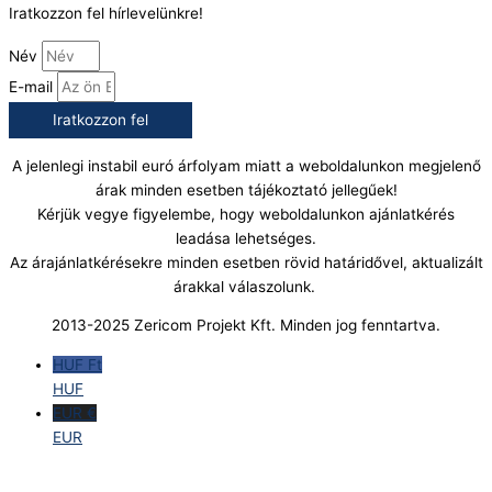
Iratkozzon fel hírlevelünkre!
Név
E-mail
Iratkozzon fel
A jelenlegi instabil euró árfolyam miatt a weboldalunkon megjelenő
árak minden esetben tájékoztató jellegűek!
Kérjük vegye figyelembe, hogy weboldalunkon ajánlatkérés
leadása lehetséges.
Az árajánlatkérésekre minden esetben rövid határidővel, aktualizált
árakkal válaszolunk.
2013-2025 Zericom Projekt Kft. Minden jog fenntartva.
HUF Ft
HUF
EUR €
EUR