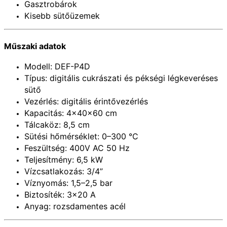
Gasztrobárok
Kisebb sütőüzemek
Műszaki adatok
Modell: DEF-P4D
Típus: digitális cukrászati és pékségi légkeveréses
sütő
Vezérlés: digitális érintővezérlés
Kapacitás: 4×40×60 cm
Tálcaköz: 8,5 cm
Sütési hőmérséklet: 0–300 °C
Feszültség: 400V AC 50 Hz
Teljesítmény: 6,5 kW
Vízcsatlakozás: 3/4”
Víznyomás: 1,5–2,5 bar
Biztosíték: 3×20 A
Anyag: rozsdamentes acél