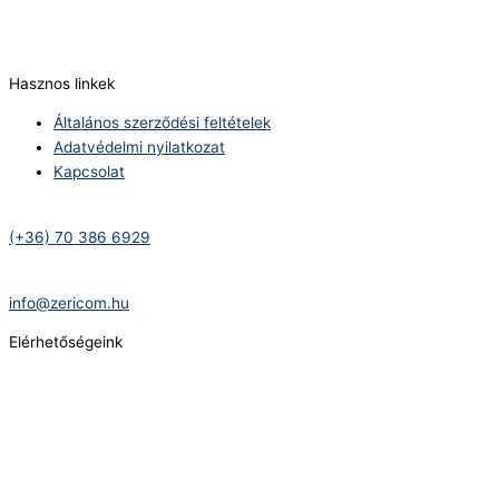
E-Mail:
info@zericom.hu
Hasznos linkek
Általános szerződési feltételek
Adatvédelmi nyilatkozat
Kapcsolat
Telefonszám:
(+36) 70 386 6929
E-Mail:
info@zericom.hu
Elérhetőségeink
Telefonszám:
(+36) 70 386 6929
E-Mail:
info@gasztrokonyha.hu