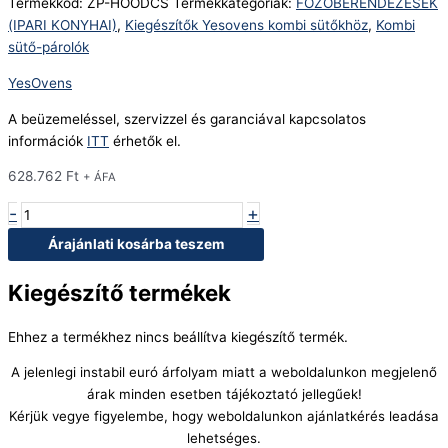
Termékkód:
ZP-HOODCS
Termékkategóriák:
FŐZŐBERENDEZÉSEK
(IPARI KONYHAI)
,
Kiegészítők Yesovens kombi sütőkhöz
,
Kombi
sütő-párolók
YesOvens
A beüzemeléssel, szervizzel és garanciával kapcsolatos
információk
ITT
érhetők el.
628.762
Ft
+ ÁFA
-
+
Árajánlati kosárba teszem
Kiegészítő termékek
Ehhez a termékhez nincs beállítva kiegészítő termék.
A jelenlegi instabil euró árfolyam miatt a weboldalunkon megjelenő
árak minden esetben tájékoztató jellegűek!
Kérjük vegye figyelembe, hogy weboldalunkon ajánlatkérés leadása
lehetséges.