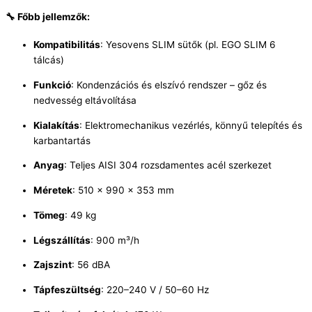
🔧 Főbb jellemzők:
Kompatibilitás
: Yesovens SLIM sütők (pl. EGO SLIM 6
tálcás)
Funkció
: Kondenzációs és elszívó rendszer – gőz és
nedvesség eltávolítása
Kialakítás
: Elektromechanikus vezérlés, könnyű telepítés és
karbantartás
Anyag
: Teljes AISI 304 rozsdamentes acél szerkezet
Méretek
: 510 × 990 × 353 mm
Tömeg
: 49 kg
Légszállítás
: 900 m³/h
Zajszint
: 56 dBA
Tápfeszültség
: 220–240 V / 50–60 Hz