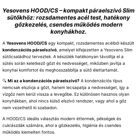
Yesovens HOOD/CS – kompakt páraelszívó Slim
sütőkhöz: rozsdamentes acél test, hatékony
gőzkezelés, csendes működés modern
konyhákhoz.
A
Yesovens HOOD/CS
egy kompakt, rozsdamentes acélból készült
kondenzációs páraelszívó
, amelyet kifejezetten a Yesovens Slim
sütőcsaládhoz terveztek. A készülék hatékonyan távolítja el a
sütés során keletkező gőzt és nedvességet, miközben javítja a
konyhai komfortot és meghosszabbítja a sütő élettartamát.
🔍
Mi az a kondenzációs páraelszívó?
A kondenzációs típus
nemcsak elszívja a gőzt, hanem lecsapatja a nedvességet, így a
vízgőz nem kerül vissza a levegőbe. Ez különösen hasznos olyan
konyhákban, ahol nincs külső elszívó rendszer, vagy ahol a gőz
nem vezethető ki szabadon.
A HOOD/CS ideális választás modern éttermek, pékségek és
cukrászdák számára, ahol a gőzkezelés, higiénia és csendes
működés kiemelten fontos.