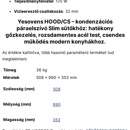
Teljesítményfelvétel
: 170 W
Vízleeresztő csatlakozás
: 32 mm
Yesovens HOOD/CS – kondenzációs
páraelszívó Slim sütőkhöz: hatékony
gőzkezelés, rozsdamentes acél test, csendes
működés modern konyhákhoz.
Az értékre kattintva, több hasonló paraméterű terméket tud
megtekinteni.
Tömeg
36 kg
Méretek
508 × 990 × 353 mm
Szélesség (mm)
508
Mélység (mm)
990
Magasság (mm)
353