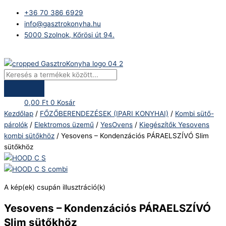
Skip
Products
Yesovens
+36 70 386 6929
to
search
-
info@gasztrokonyha.hu
content
Kondenzációs
5000 Szolnok, Kőrösi út 94.
PÁRAELSZÍVÓ
Slim
Bejelentkezés
sütőkhöz
mennyiség
0,00
Ft
0
Kosár
Kezdőlap
/
FŐZŐBERENDEZÉSEK (IPARI KONYHAI)
/
Kombi sütő-
párolók
/
Elektromos üzemű
/
YesOvens
/
Kiegészítők Yesovens
kombi sütőkhöz
/ Yesovens – Kondenzációs PÁRAELSZÍVÓ Slim
sütőkhöz
A kép(ek) csupán illusztráció(k)
Yesovens – Kondenzációs PÁRAELSZÍVÓ
Slim sütőkhöz