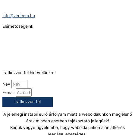
E-Mail:
info@zericom.hu
Elérhetőségeink
Telefonszám:
(+36) 70 386 6929
E-Mail:
info@gasztrokonyha.hu
Iratkozzon fel hírlevelünkre!
Név
E-mail
Iratkozzon fel
A jelenlegi instabil euró árfolyam miatt a weboldalunkon megjelenő
árak minden esetben tájékoztató jellegűek!
Kérjük vegye figyelembe, hogy weboldalunkon ajánlatkérés
leadása lehetséges.