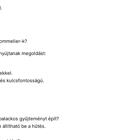
.
sommelier-k?
nyújtanak megoldást:
ekkel.
rés kulcsfontosságú.
 palackos gyűjteményt épít?
állítható be a hűtés.