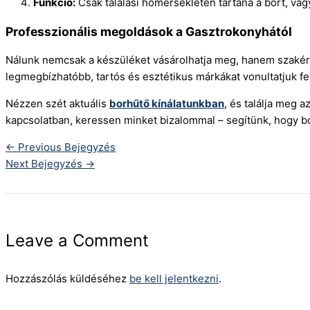
Funkció:
Csak tálalási hőmérsékleten tartaná a bort, vag
Professzionális megoldások a Gasztrokonyhától
Nálunk nemcsak a készüléket vásárolhatja meg, hanem szakértő
legmegbízhatóbb, tartós és esztétikus márkákat vonultatjuk fel
Nézzen szét aktuális
borhűtő kínálatunkban
, és találja meg 
kapcsolatban, keressen minket bizalommal – segítünk, hogy bo
←
Previous Bejegyzés
Next Bejegyzés
→
Leave a Comment
Hozzászólás küldéséhez
be kell jelentkezni
.