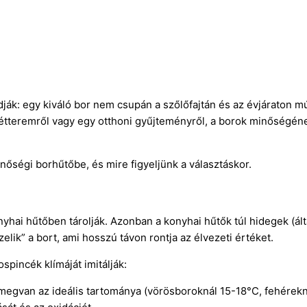
k: egy kiváló bor nem csupán a szőlőfajtán és az évjáraton múli
 étteremről vagy egy otthoni gyűjteményről, a borok minőségén
őségi borhűtőbe, és mire figyeljünk a választáskor.
yhai hűtőben tárolják. Azonban a konyhai hűtők túl hidegek (ál
lik” a bort, ami hosszú távon rontja az élvezeti értéket.
pincék klímáját imitálják:
egvan az ideális tartománya (vörösboroknál 15-18°C, fehérekn