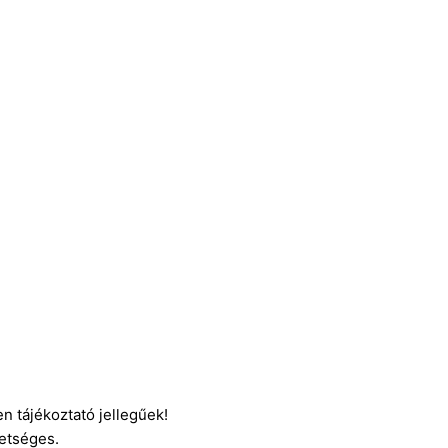
n tájékoztató jellegűek!
etséges.