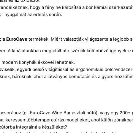
át és az oxidációt.
rendelkeznek, hogy a fény ne károsítsa a bor kémiai szerkezetét
r nyugalmát az érlelés során.
cia
EuroCave
termékek. Miért választják világszerte a legjobb 
r. A kínálatunkban megtalálható szériák különböző igényekre 
a modern konyhák ékkövei lehetnek.
viselik, egyedi belső világítással és ergonomikus polcrendszer
knek, bároknak, ahol a látványos bemutatás és a gyors hozzáfé
vacsorához (pl. EuroCave Wine Bar asztali hűtő), vagy egy 200+
na, keressen többtemperatúrás modelleket, ahol külön zónákban 
útorba integrálná a készüléket?