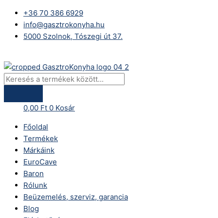
Skip
Products
+36 70 386 6929
to
search
info@gasztrokonyha.hu
content
5000 Szolnok, Tószegi út 37.
Bejelentkezés
0,00
Ft
0
Kosár
Főoldal
Termékek
Márkáink
EuroCave
Baron
Rólunk
Beüzemelés, szerviz, garancia
Blog