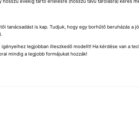
y hosszú évekig tartó érlelésre (hosszú távú tárolásra) keres m
i tanácsadást is kap. Tudjuk, hogy egy borhűtő beruházás a jö
.
az igényeihez legjobban illeszkedő modellt! Ha kérdése van a te
rai mindig a legjobb formájukat hozzák!