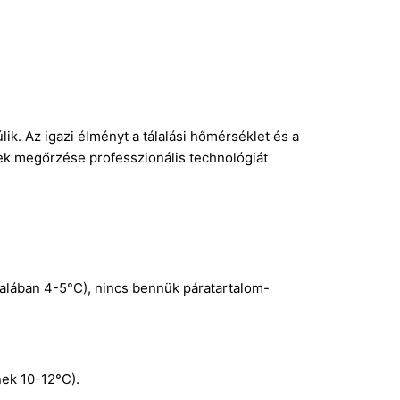
k. Az igazi élményt a tálalási hőmérséklet és a
ek megőrzése professzionális technológiát
talában 4-5°C), nincs bennük páratartalom-
ek 10-12°C).