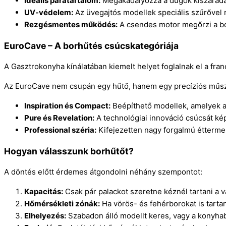
Ideális páratartalom:
Megakadályozza a dugók kiszáradás
UV-védelem:
Az üvegajtós modellek speciális szűrővel 
Rezgésmentes működés:
A csendes motor megőrzi a bo
EuroCave – A borhűtés csúcskategóriája
A Gasztrokonyha kínálatában kiemelt helyet foglalnak el a fran
Az EuroCave nem csupán egy hűtő, hanem egy precíziós műsze
Inspiration és Compact:
Beépíthető modellek, amelyek 
Pure és Revelation:
A technológiai innováció csúcsát kép
Professional széria:
Kifejezetten nagy forgalmú étterme
Hogyan válasszunk borhűtőt?
A döntés előtt érdemes átgondolni néhány szempontot:
Kapacitás:
Csak pár palackot szeretne kéznél tartani a 
Hőmérsékleti zónák:
Ha vörös- és fehérborokat is tarta
Elhelyezés:
Szabadon álló modellt keres, vagy a konyhab