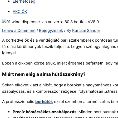
Elérhetőség
AKCIÓK
Leave a Comment
/
Bejegyzések
/ By
Karcsai Sándor
A borkedvelők és a vendéglátóipari szakemberek pontosan tudjá
tárolási körülmények teszik teljessé. Legyen szó egy elegáns
igényel.
Ebben a cikkben körbejárjuk, miért érdemes befektetni egy min
Miért nem elég a sima hűtőszekrény?
Sokan elkövetik azt a hibát, hogy a borokat a hagyományos kon
szabályozás, és a kompresszor rezgései folyamatosan „stressze
A professzionális
borhűtők
ezzel szemben a természetes boros
Precíz hőmérséklet-szabályozás:
Minden bortípusnak m