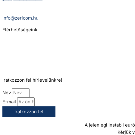
E-Mail:
info@zericom.hu
Elérhetőségeink
Telefonszám:
(+36) 70 386 6929
E-Mail:
info@gasztrokonyha.hu
Iratkozzon fel hírlevelünkre!
Név
E-mail
Iratkozzon fel
A jelenlegi instabil eu
Kérjük 