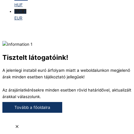
HUF
EUR €
EUR
Tisztelt látogatóink!
A jelenlegi instabil euró árfolyam miatt a weboldalunkon megjelenő
árak minden esetben tájékoztató jellegűek!
Az árajánlatkérésekre minden esetben rövid határidővel, aktualizált
árakkal válaszolunk.
Tovább a főoldalra