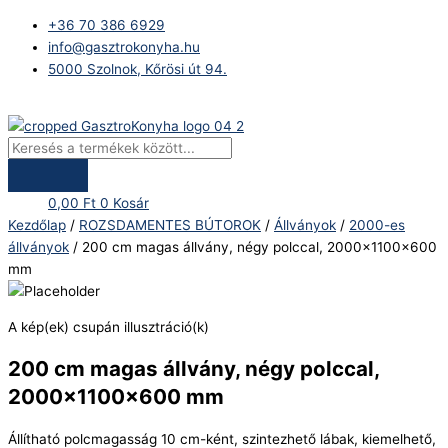
Skip
Products
200
+36 70 386 6929
to
search
cm
info@gasztrokonyha.hu
content
magas
5000 Szolnok, Kőrösi út 94.
állvány,
négy
Bejelentkezés
polccal,
2000x1100x600
mm
mennyiség
0,00
Ft
0
Kosár
Kezdőlap
/
ROZSDAMENTES BÚTOROK
/
Állványok
/
2000-es
állványok
/ 200 cm magas állvány, négy polccal, 2000x1100x600
mm
A kép(ek) csupán illusztráció(k)
200 cm magas állvány, négy polccal,
2000x1100x600 mm
Állítható polcmagasság 10 cm-ként, szintezhető lábak, kiemelhető,