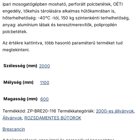
ipari mosogatógépben mosható, perforált polcbetétek, OÉTI
engedély, tőkehús tárolására alkalmas hűtőkamrában is,
hőterhelhetőség: -40°C -tól, 150 kg szintenkénti terhelhetőség,
anyag: alumínium lábak és keresztmerevítők, polipropilén
polcbetétek.
Az értékre kattintva, több hasonló paraméterű terméket tud
megtekinteni.
Szélesség (mm)
2000
Mélység (mm)
1100
Magasság (mm)
600
Termékkód:
ZP-BRE20-116
Termékkategóriák:
2000-es állványok
,
Állványok
,
ROZSDAMENTES BÚTOROK
Brescancin