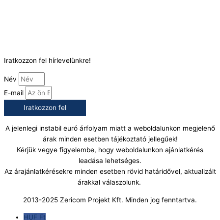
Telefonszám:
(+36) 70 386 6929
E-Mail:
info@gasztrokonyha.hu
Iratkozzon fel hírlevelünkre!
Név
E-mail
Iratkozzon fel
A jelenlegi instabil euró árfolyam miatt a weboldalunkon megjelenő
árak minden esetben tájékoztató jellegűek!
Kérjük vegye figyelembe, hogy weboldalunkon ajánlatkérés
leadása lehetséges.
Az árajánlatkérésekre minden esetben rövid határidővel, aktualizált
árakkal válaszolunk.
2013-2025 Zericom Projekt Kft. Minden jog fenntartva.
HUF Ft