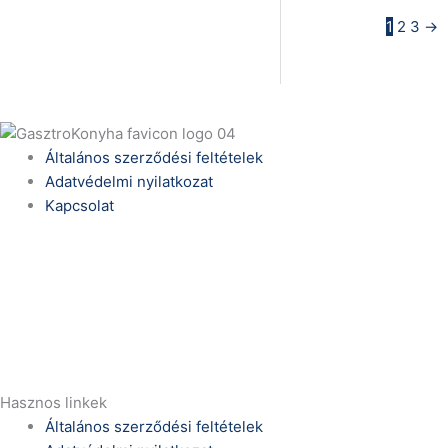
1
2
3
→
Általános szerződési feltételek
Adatvédelmi nyilatkozat
Kapcsolat
Telefonszám:
(+36) 70 386 6929
E-Mail:
info@zericom.hu
Hasznos linkek
Általános szerződési feltételek