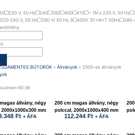
30
230 V, 50 Hz
240
380
400
415
~ 1N x 230 V, 50 Hz
220-240 V, 50 Hz
380 V/ 50 Hz 3
400V 3F+N+T 50Hz
380-
jesítmény
ny
ZSDAMENTES BÚTOROK
»
Állványok
»
2000-es állványok
yok
összesen 60 db
magas állvány, négy
200 cm magas állvány, négy
200
l, 2000x1000x300 mm
polccal, 2000x1000x400 mm
pol
9.348
Ft
112.244
Ft
+ ÁFA
+ ÁFA