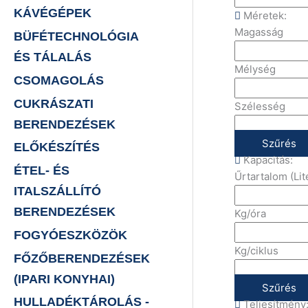
KÁVÉGÉPEK
Méretek:
Magasság
BÜFÉTECHNOLÓGIA
ÉS TÁLALÁS
Mélység
CSOMAGOLÁS
CUKRÁSZATI
Szélesség
BERENDEZÉSEK
Szűrés
ELŐKÉSZÍTÉS
Kapacitás:
ÉTEL- ÉS
Űrtartalom (Lit
ITALSZÁLLÍTÓ
BERENDEZÉSEK
Kg/óra
FOGYÓESZKÖZÖK
Kg/ciklus
FŐZŐBERENDEZÉSEK
(IPARI KONYHAI)
Szűrés
HULLADÉKTÁROLÁS -
Teljesítmény