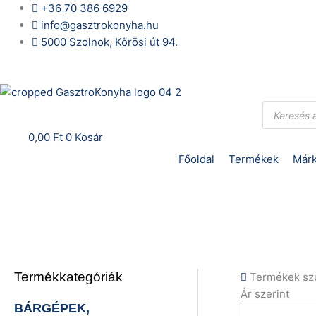
Skip
+36 70 386 6929
to
info@gasztrokonyha.hu
content
5000 Szolnok, Kőrösi út 94.
Bejelentkezés
Products
search
0,00
Ft
0
Kosár
Főoldal
Termékek
Márk
Termékkategóriák
Termékek sz
Ár szerint
BÁRGÉPEK,