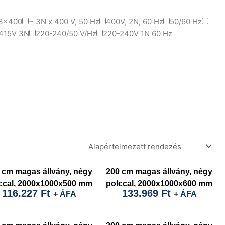
3x400
~ 3N x 400 V, 50 Hz
400V, 2N, 60 Hz
50/60 Hz
415V 3N
220-240/50 V/Hz
220-240V 1N 60 Hz
 cm magas állvány, négy
200 cm magas állvány, négy
ccal, 2000x1000x500 mm
polccal, 2000x1000x600 mm
116.227
Ft
133.969
Ft
+ ÁFA
+ ÁFA