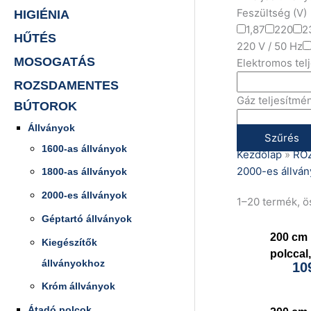
Feszültség (V)
HIGIÉNIA
1,87
220
2
HŰTÉS
220 V / 50 Hz
MOSOGATÁS
Elektromos tel
ROZSDAMENTES
Gáz teljesítmé
BÚTOROK
Állványok
Szűrés
1600-as állványok
Kezdőlap
»
RO
2000-es állván
1800-as állványok
2000-es állványok
1–20 termék, 
Géptartó állványok
200 cm 
Kiegészítők
polcca
állványokhoz
10
Króm állványok
Átadó polcok