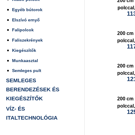
200 cm 
polcca
Egyéb bútorok
11
Elszívó ernyő
Falipolcok
200 cm 
Faliszekrények
polcca
11
Kiegészítők
Munkaasztal
200 cm 
Semleges pult
polcca
12
SEMLEGES
BERENDEZÉSEK ÉS
KIEGÉSZÍTŐK
200 cm 
polcca
VÍZ- ÉS
12
ITALTECHNOLÓGIA