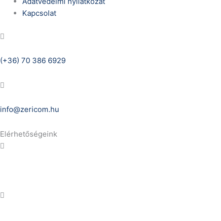
Adatvédelmi nyilatkozat
Kapcsolat
Telefonszám:
(+36) 70 386 6929
E-Mail:
info@zericom.hu
Elérhetőségeink
Telefonszám:
(+36) 70 386 6929
E-Mail:
info@gasztrokonyha.hu