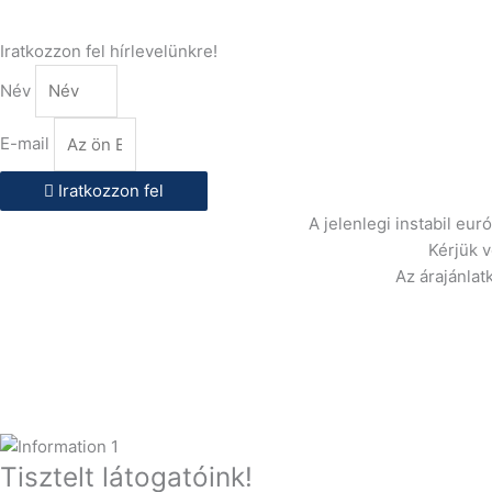
Iratkozzon fel hírlevelünkre!
Név
E-mail
Iratkozzon fel
A jelenlegi instabil eu
Kérjük 
Az árajánlat
Tisztelt látogatóink!