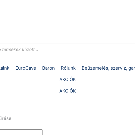
áink
EuroCave
Baron
Rólunk
Beüzemelés, szerviz, ga
AKCIÓK
AKCIÓK
űrése