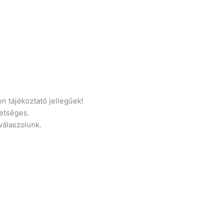
n tájékoztató jellegűek!
etséges.
 válaszolunk.