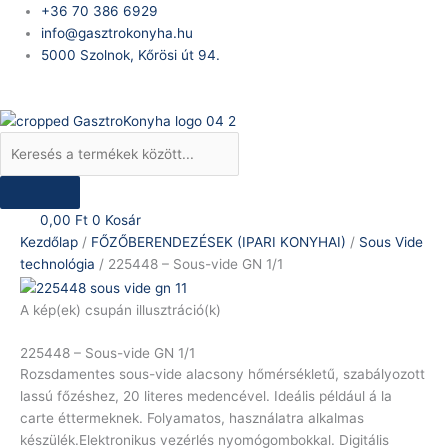
Skip
Products
225448
+36 70 386 6929
to
search
-
info@gasztrokonyha.hu
content
Sous-
5000 Szolnok, Kőrösi út 94.
vide
Bejelentkezés
GN
1/1
mennyiség
0,00
Ft
0
Kosár
Kezdőlap
/
FŐZŐBERENDEZÉSEK (IPARI KONYHAI)
/
Sous Vide
technológia
/ 225448 – Sous-vide GN 1/1
A kép(ek) csupán illusztráció(k)
225448 – Sous-vide GN 1/1
Rozsdamentes sous-vide alacsony hőmérsékletű, szabályozott
lassú főzéshez, 20 literes medencével. Ideális például á la
carte éttermeknek. Folyamatos, használatra alkalmas
készülék.Elektronikus vezérlés nyomógombokkal. Digitális