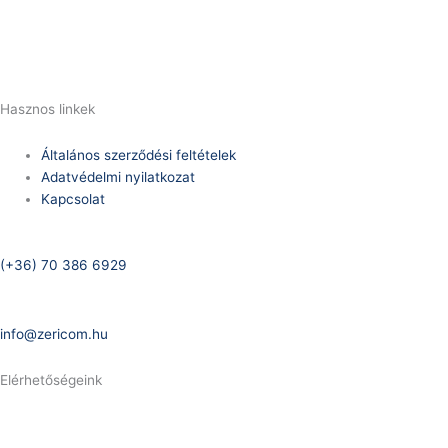
E-Mail:
info@zericom.hu
Hasznos linkek
Általános szerződési feltételek
Adatvédelmi nyilatkozat
Kapcsolat
Telefonszám:
(+36) 70 386 6929
E-Mail:
info@zericom.hu
Elérhetőségeink
Telefonszám: