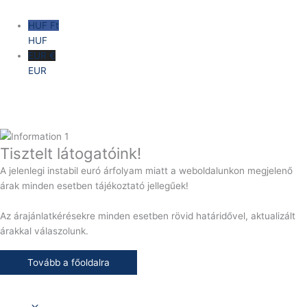
HUF Ft
HUF
EUR €
EUR
Tisztelt látogatóink!
A jelenlegi instabil euró árfolyam miatt a weboldalunkon megjelenő
árak minden esetben tájékoztató jellegűek!
Az árajánlatkérésekre minden esetben rövid határidővel, aktualizált
árakkal válaszolunk.
Tovább a főoldalra