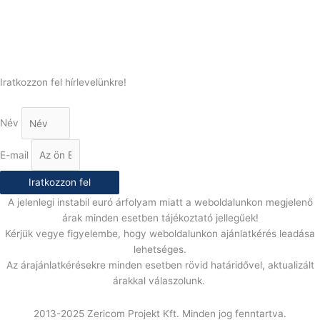
(+36) 70 386 6929
E-Mail:
info@gasztrokonyha.hu
Iratkozzon fel hírlevelünkre!
Név
E-mail
Iratkozzon fel
A jelenlegi instabil euró árfolyam miatt a weboldalunkon megjelenő
árak minden esetben tájékoztató jellegűek!
Kérjük vegye figyelembe, hogy weboldalunkon ajánlatkérés leadása
lehetséges.
Az árajánlatkérésekre minden esetben rövid határidővel, aktualizált
árakkal válaszolunk.
2013-2025 Zericom Projekt Kft. Minden jog fenntartva.