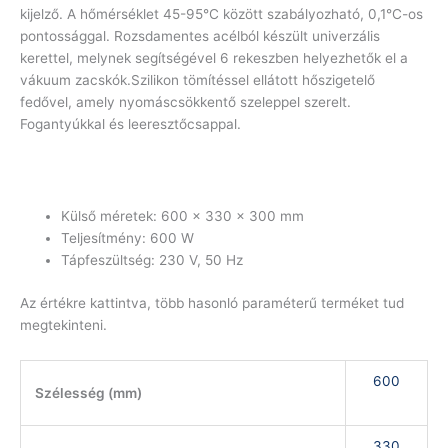
kijelző. A hőmérséklet 45-95°C között szabályozható, 0,1°C-os
pontossággal. Rozsdamentes acélból készült univerzális
kerettel, melynek segítségével 6 rekeszben helyezhetők el a
vákuum zacskók.Szilikon tömítéssel ellátott hőszigetelő
fedővel, amely nyomáscsökkentő szeleppel szerelt.
Fogantyúkkal és leeresztőcsappal.
Külső méretek: 600 x 330 x 300 mm
Teljesítmény: 600 W
Tápfeszültség: 230 V, 50 Hz
Az értékre kattintva, több hasonló paraméterű terméket tud
megtekinteni.
600
Szélesség (mm)
330