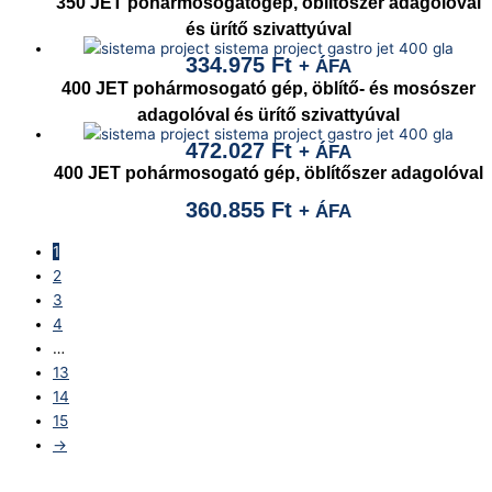
350 JET pohármosogatógép, öblítőszer adagolóval
és ürítő szivattyúval
334.975
Ft
+ ÁFA
400 JET pohármosogató gép, öblítő- és mosószer
adagolóval és ürítő szivattyúval
472.027
Ft
+ ÁFA
400 JET pohármosogató gép, öblítőszer adagolóval
360.855
Ft
+ ÁFA
1
2
3
4
…
13
14
15
→