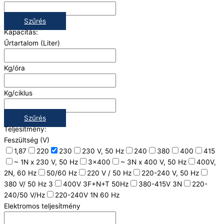
Szűrés
Kapacitás:
Űrtartalom (Liter)
Kg/óra
Kg/ciklus
Szűrés
Teljesítmény:
Feszültség (V)
1,87
220
230
230 V, 50 Hz
240
380
400
415
~ 1N x 230 V, 50 Hz
3x400
~ 3N x 400 V, 50 Hz
400V,
2N, 60 Hz
50/60 Hz
220 V / 50 Hz
220-240 V, 50 Hz
380 V/ 50 Hz 3
400V 3F+N+T 50Hz
380-415V 3N
220-
240/50 V/Hz
220-240V 1N 60 Hz
Elektromos teljesítmény