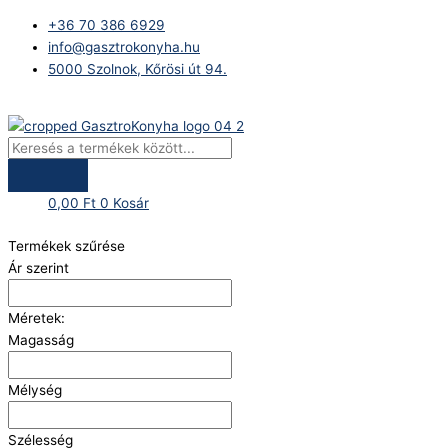
Skip
Products
+36 70 386 6929
to
search
info@gasztrokonyha.hu
content
5000 Szolnok, Kőrösi út 94.
Bejelentkezés
0,00
Ft
0
Kosár
Termékek szűrése
Ár szerint
Méretek:
Magasság
Mélység
Szélesség