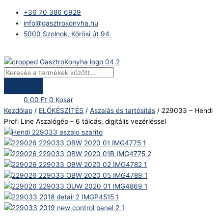
Skip
Products
229033
+36 70 386 6929
to
search
-
info@gasztrokonyha.hu
content
Hendi
5000 Szolnok, Kőrösi út 94.
Profi
Line
Bejelentkezés
Aszalógép
–
6
tálcás,
0,00
Ft
0
Kosár
digitális
Kezdőlap
/
ELŐKÉSZÍTÉS
/
Aszalás és tartósítás
/ 229033 – Hendi
vezérléssel
Profi Line Aszalógép – 6 tálcás, digitális vezérléssel
mennyiség