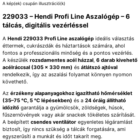
A kép(ek) csupán illusztráció(k)
229033 – Hendi Profi Line Aszalógép – 6
tálcás, digitális vezérléssel
A
Hendi 229033 Profi Line aszalógép
ideális választás
éttermek, cukrászdák és háztartások számára, ahol
fontos a professzionális minőség és a pontos vezérlés.
A készülék
rozsdamentes acél házzal
,
6 darab kivehető
acélráccsal (305 × 330 mm)
és
átlátszó ajtóval
rendelkezik, így az aszalási folyamat könnyen nyomon
követhető.
Az
érzékeny alapanyagokhoz igazítható hőmérséklet
(35–75 °C, 5 °C lépésekben)
és a
24 óráig állítható
időzítő
garantálja a gyümölcsök, zöldségek, húsok,
fűszernövények vagy akár snackek tökéletes szárítását.
A beépített
csendes ventilátor
egyenletes légáramlást
biztosít, így nincs szükség a tálcák forgatására, ami
egyszerűsíti a munkát és időt takarít meg.