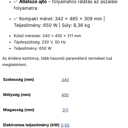
✅
Átlátszó ajtó
– folyamatos rálátás az aszalási
folyamatra
✅ Kompakt méret: 342 × 485 × 309 mm |
Teljesítmény: 650 W | Súly: 8,36 kg
Külső méretek: 340 x 450 x 311 mm
Tápfeszültség: 230 V, 50 Hz
Teljesítmény: 650 W
Az értékre kattintva, több hasonló paraméterű terméket tud
megtekinteni.
Szélesség (mm)
340
Mélység (mm)
450
Magasság (mm)
311
Elektromos teljesítmény (kW)
0,65