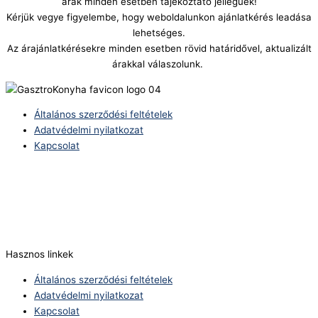
árak minden esetben tájékoztató jellegűek!
Kérjük vegye figyelembe, hogy weboldalunkon ajánlatkérés leadása
lehetséges.
Az árajánlatkérésekre minden esetben rövid határidővel, aktualizált
árakkal válaszolunk.
Általános szerződési feltételek
Adatvédelmi nyilatkozat
Kapcsolat
Telefonszám:
(+36) 70 386 6929
E-Mail:
info@zericom.hu
Hasznos linkek
Általános szerződési feltételek
Adatvédelmi nyilatkozat
Kapcsolat