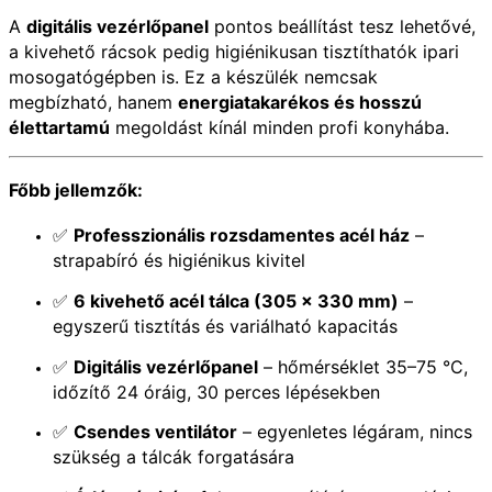
A
digitális vezérlőpanel
pontos beállítást tesz lehetővé,
a kivehető rácsok pedig higiénikusan tisztíthatók ipari
mosogatógépben is. Ez a készülék nemcsak
megbízható, hanem
energiatakarékos és hosszú
élettartamú
megoldást kínál minden profi konyhába.
Főbb jellemzők:
✅
Professzionális rozsdamentes acél ház
–
strapabíró és higiénikus kivitel
✅
6 kivehető acél tálca (305 × 330 mm)
–
egyszerű tisztítás és variálható kapacitás
✅
Digitális vezérlőpanel
– hőmérséklet 35–75 °C,
időzítő 24 óráig, 30 perces lépésekben
✅
Csendes ventilátor
– egyenletes légáram, nincs
szükség a tálcák forgatására