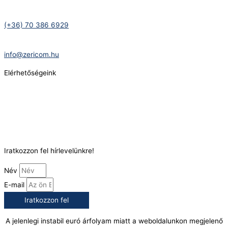
Telefonszám:
(+36) 70 386 6929
E-Mail:
info@zericom.hu
Elérhetőségeink
Telefonszám:
(+36) 70 386 6929
E-Mail:
info@gasztrokonyha.hu
Iratkozzon fel hírlevelünkre!
Név
E-mail
Iratkozzon fel
A jelenlegi instabil euró árfolyam miatt a weboldalunkon megjelenő