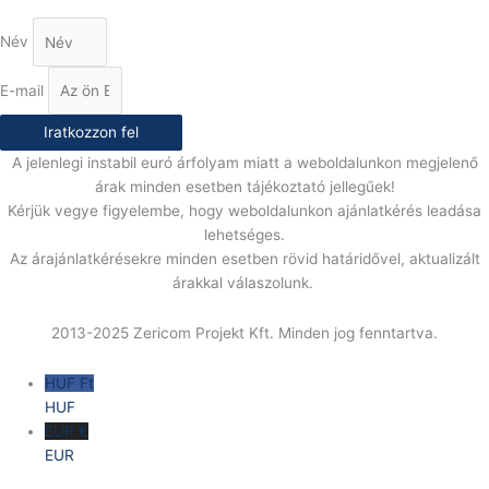
Név
E-mail
Iratkozzon fel
A jelenlegi instabil euró árfolyam miatt a weboldalunkon megjelenő
árak minden esetben tájékoztató jellegűek!
Kérjük vegye figyelembe, hogy weboldalunkon ajánlatkérés leadása
lehetséges.
Az árajánlatkérésekre minden esetben rövid határidővel, aktualizált
árakkal válaszolunk.
2013-2025 Zericom Projekt Kft. Minden jog fenntartva.
HUF Ft
HUF
EUR €
EUR