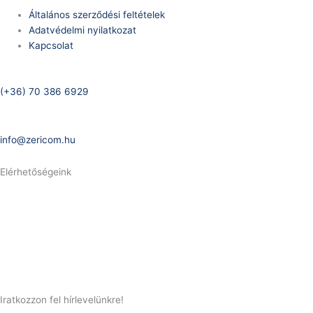
Általános szerződési feltételek
Adatvédelmi nyilatkozat
Kapcsolat
Telefonszám:
(+36) 70 386 6929
E-Mail:
info@zericom.hu
Elérhetőségeink
Telefonszám:
(+36) 70 386 6929
E-Mail:
info@gasztrokonyha.hu
Iratkozzon fel hírlevelünkre!