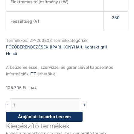
Elektromos teljesítmény (kW)
230
Feszültség (V)
Termékkód:
ZP-263808
Termékkategóriák:
FŐZŐBERENDEZÉSEK (IPARI KONYHAI)
,
Kontakt grill
Hendi
A beüzemeléssel, szervizzel és garanciával kapcsolatos
információk
ITT
érhetők el.
105.705
Ft
+ ÁFA
-
+
Árajánlati kosárba teszem
Kiegészítő termékek
Ehhez a termékhez nincs beállítva kiegészítő termék.