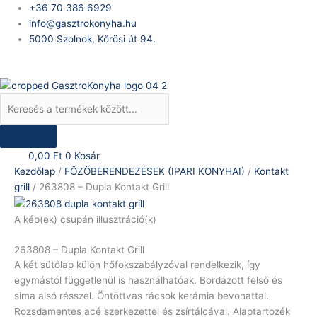
Skip
Products
263808
+36 70 386 6929
to
search
-
info@gasztrokonyha.hu
content
Dupla
5000 Szolnok, Kőrösi út 94.
Kontakt
Bejelentkezés
Grill
mennyiség
0,00
Ft
0
Kosár
Kezdőlap
/
FŐZŐBERENDEZÉSEK (IPARI KONYHAI)
/
Kontakt
grill
/ 263808 – Dupla Kontakt Grill
A kép(ek) csupán illusztráció(k)
263808 – Dupla Kontakt Grill
A két sütőlap külön hőfokszabályzóval rendelkezik, így
egymástól függetlenül is használhatóak. Bordázott felső és
sima alsó résszel. Öntöttvas rácsok kerámia bevonattal.
Rozsdamentes acé szerkezettel és zsírtálcával. Alaptartozék