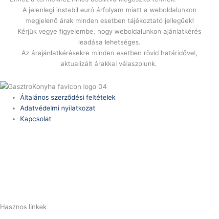
A jelenlegi instabil euró árfolyam miatt a weboldalunkon
megjelenő árak minden esetben tájékoztató jellegűek!
Kérjük vegye figyelembe, hogy weboldalunkon ajánlatkérés
leadása lehetséges.
Az árajánlatkérésekre minden esetben rövid határidővel,
aktualizált árakkal válaszolunk.
Általános szerződési feltételek
Adatvédelmi nyilatkozat
Kapcsolat
Telefonszám:
(+36) 70 386 6929
E-Mail:
info@zericom.hu
Hasznos linkek