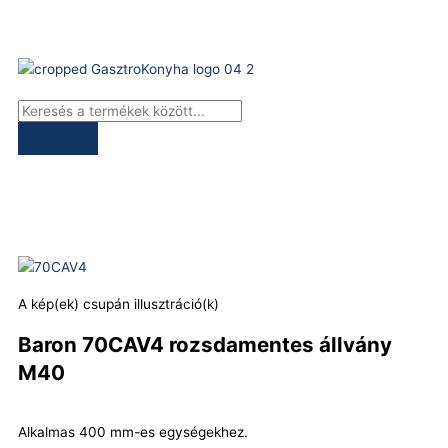
Skip
to
content
Products
search
A kép(ek) csupán illusztráció(k)
Baron 70CAV4 rozsdamentes állvány
M40
Alkalmas 400 mm-es egységekhez.