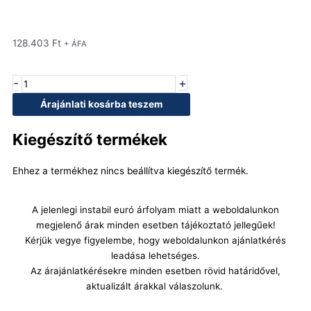
128.403
Ft
+ ÁFA
-
+
Baron
70CAV4
Árajánlati kosárba teszem
rozsdamentes
állvány
Kiegészítő termékek
M40
mennyiség
Ehhez a termékhez nincs beállítva kiegészítő termék.
A jelenlegi instabil euró árfolyam miatt a weboldalunkon
megjelenő árak minden esetben tájékoztató jellegűek!
Kérjük vegye figyelembe, hogy weboldalunkon ajánlatkérés
leadása lehetséges.
Az árajánlatkérésekre minden esetben rövid határidővel,
aktualizált árakkal válaszolunk.