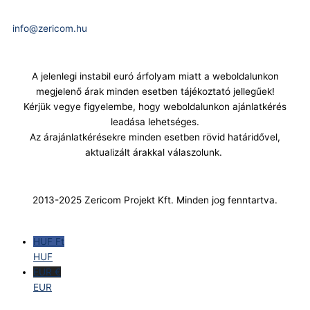
E-Mail:
info@zericom.hu
A jelenlegi instabil euró árfolyam miatt a weboldalunkon
megjelenő árak minden esetben tájékoztató jellegűek!
Kérjük vegye figyelembe, hogy weboldalunkon ajánlatkérés
leadása lehetséges.
Az árajánlatkérésekre minden esetben rövid határidővel,
aktualizált árakkal válaszolunk.
2013-2025 Zericom Projekt Kft. Minden jog fenntartva.
HUF Ft
HUF
EUR €
EUR