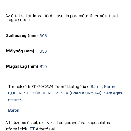
Az értékre kattintva, több hasonló paraméterű terméket tud
megtekinteni.
Szélesség (mm)
398
Mélység (mm)
650
Magasság (mm)
620
Termékkód:
ZP-70CAV4
Termékkategóriák:
Baron
,
Baron
QUEEN 7
,
FŐZŐBERENDEZÉSEK (IPARI KONYHAI)
,
Semleges
elemek
Baron
A beüzemeléssel, szervizzel és garanciával kapcsolatos
információk
ITT
érhetők el.