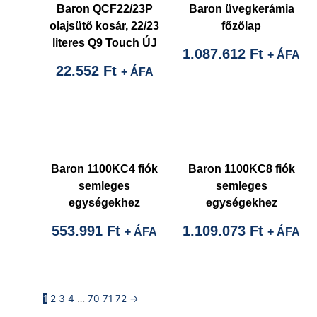
Baron QCF22/23P
Baron üvegkerámia
olajsütő kosár, 22/23
főzőlap
literes Q9 Touch ÚJ
1.087.612
Ft
+ ÁFA
22.552
Ft
+ ÁFA
Baron 1100KC4 fiók
Baron 1100KC8 fiók
semleges
semleges
egységekhez
egységekhez
553.991
Ft
1.109.073
Ft
+ ÁFA
+ ÁFA
1
2
3
4
…
70
71
72
→