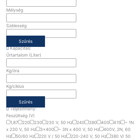
Mélység
Szélesség
Szűrés
Kapacitás:
Űrtartalom (Liter)
Kg/óra
Kg/ciklus
Szűrés
Teljesítmény:
Feszültség (V)
1,87
220
230
230 V, 50 Hz
240
380
400
415
~ 1N
x 230 V, 50 Hz
3x400
~ 3N x 400 V, 50 Hz
400V, 2N, 60
Hz
50/60 Hz
220 V / 50 Hz
220-240 V, 50 Hz
380 V/ 50