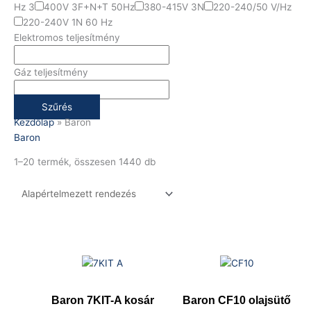
Hz 3
400V 3F+N+T 50Hz
380-415V 3N
220-240/50 V/Hz
220-240V 1N 60 Hz
Elektromos teljesítmény
Gáz teljesítmény
Szűrés
Kezdőlap
»
Baron
Baron
1–20 termék, összesen 1440 db
Baron 7KIT-A kosár
Baron CF10 olajsütő