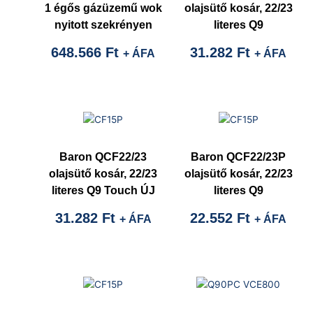
1 égős gázüzemű wok
olajsütő kosár, 22/23
nyitott szekrényen
literes Q9
648.566
Ft
31.282
Ft
+ ÁFA
+ ÁFA
Baron QCF22/23
Baron QCF22/23P
olajsütő kosár, 22/23
olajsütő kosár, 22/23
literes Q9 Touch ÚJ
literes Q9
31.282
Ft
22.552
Ft
+ ÁFA
+ ÁFA