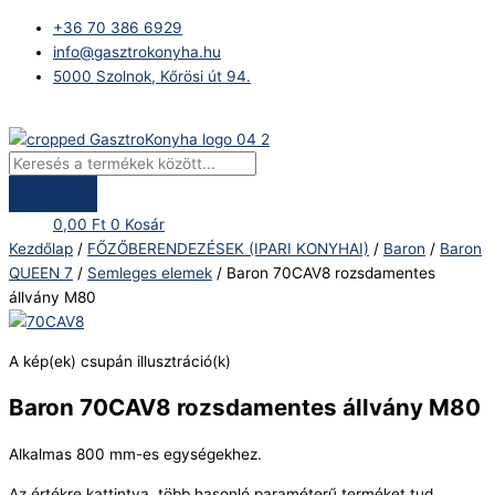
Skip
Products
Baron
+36 70 386 6929
to
search
70CAV8
info@gasztrokonyha.hu
content
rozsdamentes
5000 Szolnok, Kőrösi út 94.
állvány
M80
Bejelentkezés
mennyiség
0,00
Ft
0
Kosár
Kezdőlap
/
FŐZŐBERENDEZÉSEK (IPARI KONYHAI)
/
Baron
/
Baron
QUEEN 7
/
Semleges elemek
/ Baron 70CAV8 rozsdamentes
állvány M80
A kép(ek) csupán illusztráció(k)
Baron 70CAV8 rozsdamentes állvány M80
Alkalmas 800 mm-es egységekhez.
Az értékre kattintva, több hasonló paraméterű terméket tud