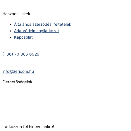
info@zericom.hu
Hasznos linkek
Általános szerződési feltételek
Adatvédelmi nyilatkozat
Kapcsolat
Telefonszám:
(+36) 70 386 6929
E-Mail:
info@zericom.hu
Elérhetőségeink
Telefonszám:
(+36) 70 386 6929
E-Mail:
info@gasztrokonyha.hu
Iratkozzon fel hírlevelünkre!