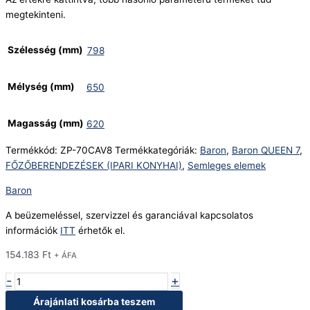
megtekinteni.
Szélesség (mm)
798
Mélység (mm)
650
Magasság (mm)
620
Termékkód:
ZP-70CAV8
Termékkategóriák:
Baron
,
Baron QUEEN 7
,
FŐZŐBERENDEZÉSEK (IPARI KONYHAI)
,
Semleges elemek
Baron
A beüzemeléssel, szervizzel és garanciával kapcsolatos
információk
ITT
érhetők el.
154.183
Ft
+ ÁFA
-
+
Árajánlati kosárba teszem