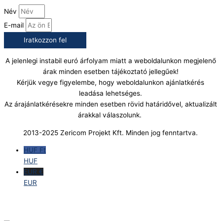
Név
E-mail
Iratkozzon fel
A jelenlegi instabil euró árfolyam miatt a weboldalunkon megjelenő
árak minden esetben tájékoztató jellegűek!
Kérjük vegye figyelembe, hogy weboldalunkon ajánlatkérés
leadása lehetséges.
Az árajánlatkérésekre minden esetben rövid határidővel, aktualizált
árakkal válaszolunk.
2013-2025 Zericom Projekt Kft. Minden jog fenntartva.
HUF Ft
HUF
EUR €
EUR