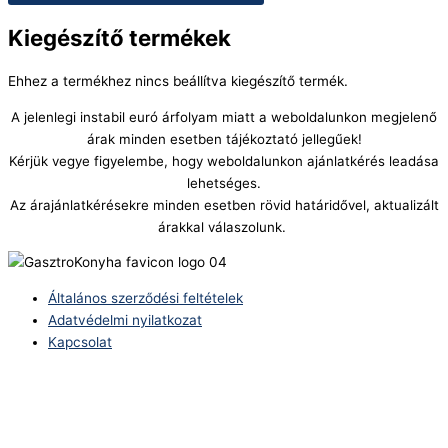
Kiegészítő termékek
Ehhez a termékhez nincs beállítva kiegészítő termék.
A jelenlegi instabil euró árfolyam miatt a weboldalunkon megjelenő
árak minden esetben tájékoztató jellegűek!
Kérjük vegye figyelembe, hogy weboldalunkon ajánlatkérés leadása
lehetséges.
Az árajánlatkérésekre minden esetben rövid határidővel, aktualizált
árakkal válaszolunk.
Általános szerződési feltételek
Adatvédelmi nyilatkozat
Kapcsolat
Telefonszám:
(+36) 70 386 6929
E-Mail: