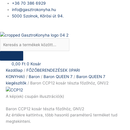
Skip
Products
Baron
+36 70 386 6929
to
search
CCP12
info@gasztrokonyha.hu
content
kosár
5000 Szolnok, Kőrösi út 94.
tészta
Bejelentkezés
főzőhöz,
GN1/2
mennyiség
0,00
Ft
0
Kosár
Kezdőlap
/
FŐZŐBERENDEZÉSEK (IPARI
KONYHAI)
/
Baron
/
Baron QUEEN 7
/
Baron QUEEN 7
kiegészítők
/ Baron CCP12 kosár tészta főzőhöz, GN1/2
A kép(ek) csupán illusztráció(k)
Baron CCP12 kosár tészta főzőhöz, GN1/2
Az értékre kattintva, több hasonló paraméterű terméket tud
megtekinteni.