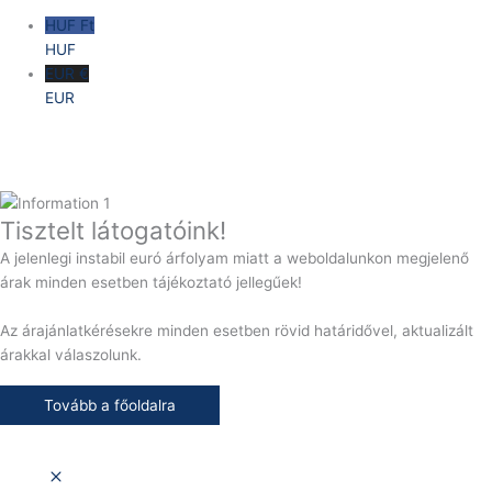
HUF Ft
HUF
EUR €
EUR
Tisztelt látogatóink!
A jelenlegi instabil euró árfolyam miatt a weboldalunkon megjelenő
árak minden esetben tájékoztató jellegűek!
Az árajánlatkérésekre minden esetben rövid határidővel, aktualizált
árakkal válaszolunk.
Tovább a főoldalra