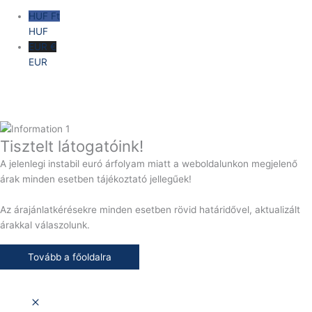
HUF Ft
HUF
EUR €
EUR
Tisztelt látogatóink!
A jelenlegi instabil euró árfolyam miatt a weboldalunkon megjelenő
árak minden esetben tájékoztató jellegűek!
Az árajánlatkérésekre minden esetben rövid határidővel, aktualizált
árakkal válaszolunk.
Tovább a főoldalra