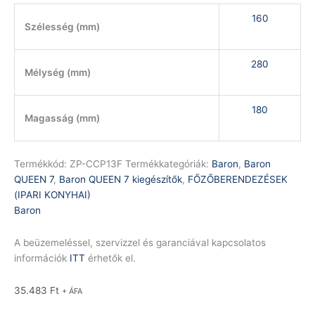
160
Szélesség (mm)
280
Mélység (mm)
180
Magasság (mm)
Termékkód:
ZP-CCP13F
Termékkategóriák:
Baron
,
Baron
QUEEN 7
,
Baron QUEEN 7 kiegészítők
,
FŐZŐBERENDEZÉSEK
(IPARI KONYHAI)
Baron
A beüzemeléssel, szervizzel és garanciával kapcsolatos
információk
ITT
érhetők el.
35.483
Ft
+ ÁFA