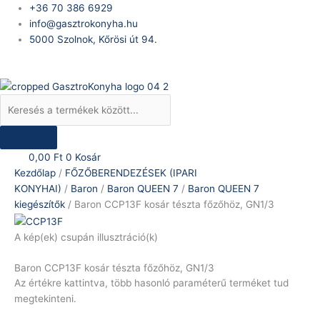
Skip
Products
Baron
+36 70 386 6929
to
search
CCP13F
info@gasztrokonyha.hu
content
kosár
5000 Szolnok, Kőrösi út 94.
tészta
Bejelentkezés
főzőhöz,
GN1/3
mennyiség
0,00
Ft
0
Kosár
Kezdőlap
/
FŐZŐBERENDEZÉSEK (IPARI
KONYHAI)
/
Baron
/
Baron QUEEN 7
/
Baron QUEEN 7
kiegészítők
/ Baron CCP13F kosár tészta főzőhöz, GN1/3
A kép(ek) csupán illusztráció(k)
Baron CCP13F kosár tészta főzőhöz, GN1/3
Az értékre kattintva, több hasonló paraméterű terméket tud
megtekinteni.