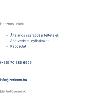
E-Mail:
info@zericom.hu
Hasznos linkek
Általános szerződési feltételek
Adatvédelmi nyilatkozat
Kapcsolat
Telefonszám:
(+36) 70 386 6929
E-Mail:
info@zericom.hu
Elérhetőségeink
Telefonszám:
(+36) 70 386 6929