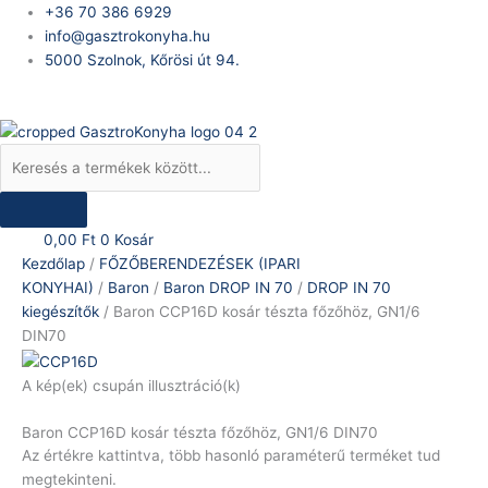
Skip
Products
Baron
+36 70 386 6929
to
search
CCP16D
info@gasztrokonyha.hu
content
kosár
5000 Szolnok, Kőrösi út 94.
tészta
Bejelentkezés
főzőhöz,
GN1/6
DIN70
mennyiség
0,00
Ft
0
Kosár
Kezdőlap
/
FŐZŐBERENDEZÉSEK (IPARI
KONYHAI)
/
Baron
/
Baron DROP IN 70
/
DROP IN 70
kiegészítők
/ Baron CCP16D kosár tészta főzőhöz, GN1/6
DIN70
A kép(ek) csupán illusztráció(k)
Baron CCP16D kosár tészta főzőhöz, GN1/6 DIN70
Az értékre kattintva, több hasonló paraméterű terméket tud
megtekinteni.