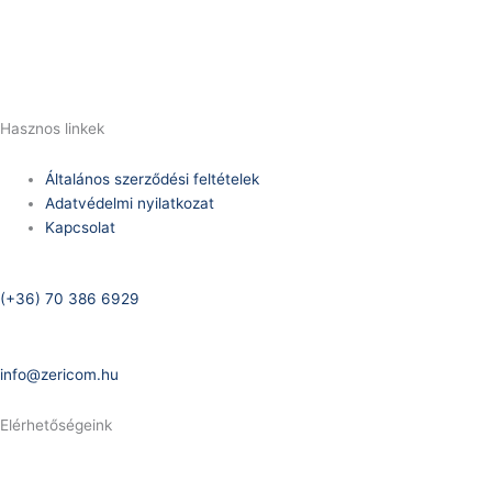
(+36) 70 386 6929
E-Mail:
info@zericom.hu
Hasznos linkek
Általános szerződési feltételek
Adatvédelmi nyilatkozat
Kapcsolat
Telefonszám:
(+36) 70 386 6929
E-Mail:
info@zericom.hu
Elérhetőségeink
Telefonszám: