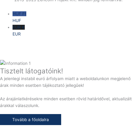
HUF Ft
HUF
EUR €
EUR
Tisztelt látogatóink!
A jelenlegi instabil euró árfolyam miatt a weboldalunkon megjelenő
árak minden esetben tájékoztató jellegűek!
Az árajánlatkérésekre minden esetben rövid határidővel, aktualizált
árakkal válaszolunk.
Tovább a főoldalra