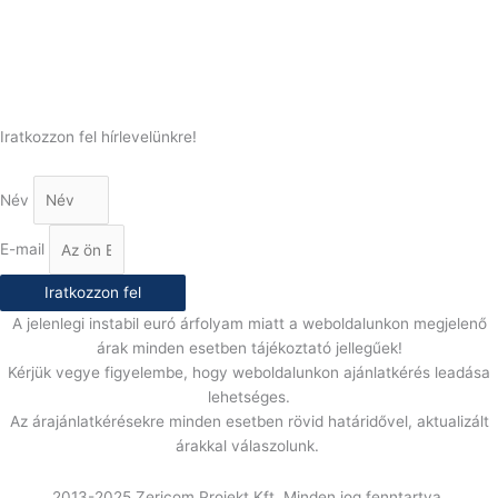
(+36) 70 386 6929
E-Mail:
info@gasztrokonyha.hu
Iratkozzon fel hírlevelünkre!
Név
E-mail
Iratkozzon fel
A jelenlegi instabil euró árfolyam miatt a weboldalunkon megjelenő
árak minden esetben tájékoztató jellegűek!
Kérjük vegye figyelembe, hogy weboldalunkon ajánlatkérés leadása
lehetséges.
Az árajánlatkérésekre minden esetben rövid határidővel, aktualizált
árakkal válaszolunk.
2013-2025 Zericom Projekt Kft. Minden jog fenntartva.