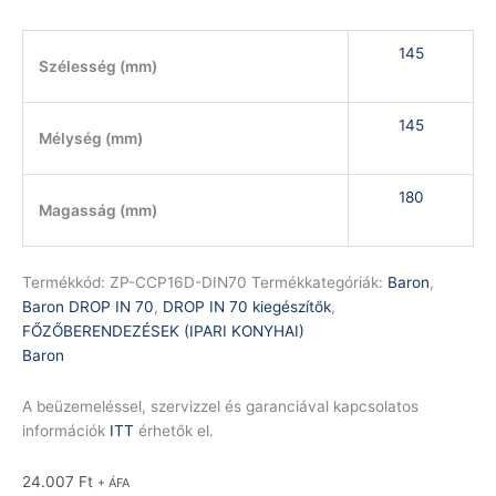
145
Szélesség (mm)
145
Mélység (mm)
180
Magasság (mm)
Termékkód:
ZP-CCP16D-DIN70
Termékkategóriák:
Baron
,
Baron DROP IN 70
,
DROP IN 70 kiegészítők
,
FŐZŐBERENDEZÉSEK (IPARI KONYHAI)
Baron
A beüzemeléssel, szervizzel és garanciával kapcsolatos
információk
ITT
érhetők el.
24.007
Ft
+ ÁFA