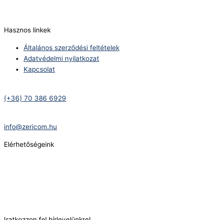
E-Mail:
info@zericom.hu
Hasznos linkek
Általános szerződési feltételek
Adatvédelmi nyilatkozat
Kapcsolat
Telefonszám:
(+36) 70 386 6929
E-Mail:
info@zericom.hu
Elérhetőségeink
Telefonszám:
(+36) 70 386 6929
E-Mail:
info@gasztrokonyha.hu
Iratkozzon fel hírlevelünkre!