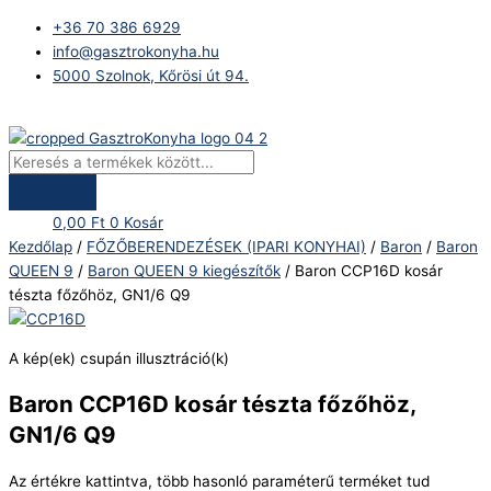
Skip
Products
Baron
+36 70 386 6929
to
search
CCP16D
info@gasztrokonyha.hu
content
kosár
5000 Szolnok, Kőrösi út 94.
tészta
főzőhöz,
Bejelentkezés
GN1/6
Q9
mennyiség
0,00
Ft
0
Kosár
Kezdőlap
/
FŐZŐBERENDEZÉSEK (IPARI KONYHAI)
/
Baron
/
Baron
QUEEN 9
/
Baron QUEEN 9 kiegészítők
/ Baron CCP16D kosár
tészta főzőhöz, GN1/6 Q9
A kép(ek) csupán illusztráció(k)
Baron CCP16D kosár tészta főzőhöz,
GN1/6 Q9
Az értékre kattintva, több hasonló paraméterű terméket tud