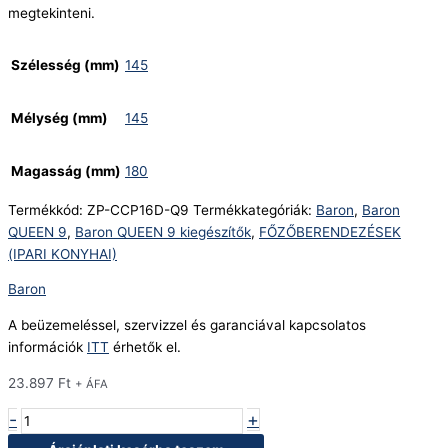
megtekinteni.
Szélesség (mm)
145
Mélység (mm)
145
Magasság (mm)
180
Termékkód:
ZP-CCP16D-Q9
Termékkategóriák:
Baron
,
Baron
QUEEN 9
,
Baron QUEEN 9 kiegészítők
,
FŐZŐBERENDEZÉSEK
(IPARI KONYHAI)
Baron
A beüzemeléssel, szervizzel és garanciával kapcsolatos
információk
ITT
érhetők el.
23.897
Ft
+ ÁFA
-
+