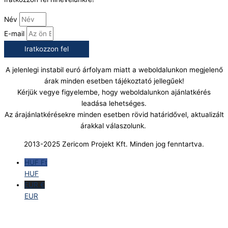
Név
E-mail
Iratkozzon fel
A jelenlegi instabil euró árfolyam miatt a weboldalunkon megjelenő
árak minden esetben tájékoztató jellegűek!
Kérjük vegye figyelembe, hogy weboldalunkon ajánlatkérés
leadása lehetséges.
Az árajánlatkérésekre minden esetben rövid határidővel, aktualizált
árakkal válaszolunk.
2013-2025 Zericom Projekt Kft. Minden jog fenntartva.
HUF Ft
HUF
EUR €
EUR