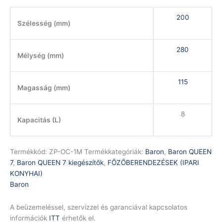
200
Szélesség (mm)
280
Mélység (mm)
115
Magasság (mm)
8
Kapacitás (L)
Termékkód:
ZP-OC-1M
Termékkategóriák:
Baron
,
Baron QUEEN
7
,
Baron QUEEN 7 kiegészítők
,
FŐZŐBERENDEZÉSEK (IPARI
KONYHAI)
Baron
A beüzemeléssel, szervizzel és garanciával kapcsolatos
információk
ITT
érhetők el.