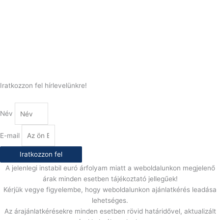
Telefonszám:
(+36) 70 386 6929
E-Mail:
info@gasztrokonyha.hu
Iratkozzon fel hírlevelünkre!
Név
E-mail
Iratkozzon fel
A jelenlegi instabil euró árfolyam miatt a weboldalunkon megjelenő
árak minden esetben tájékoztató jellegűek!
Kérjük vegye figyelembe, hogy weboldalunkon ajánlatkérés leadása
lehetséges.
Az árajánlatkérésekre minden esetben rövid határidővel, aktualizált