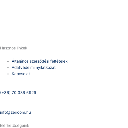
Telefonszám:
(+36) 70 386 6929
E-Mail:
info@zericom.hu
Hasznos linkek
Általános szerződési feltételek
Adatvédelmi nyilatkozat
Kapcsolat
Telefonszám:
(+36) 70 386 6929
E-Mail:
info@zericom.hu
Elérhetőségeink