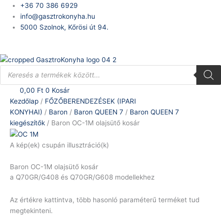
Skip
Baron
+36 70 386 6929
to
OC-
info@gasztrokonyha.hu
content
1M
5000 Szolnok, Kőrösi út 94.
olajsütő
Bejelentkezés
kosár
mennyiség
Products
search
0,00
Ft
0
Kosár
Kezdőlap
/
FŐZŐBERENDEZÉSEK (IPARI
KONYHAI)
/
Baron
/
Baron QUEEN 7
/
Baron QUEEN 7
kiegészítők
/ Baron OC-1M olajsütő kosár
A kép(ek) csupán illusztráció(k)
Baron OC-1M olajsütő kosár
a Q70GR/G408 és Q70GR/G608 modellekhez
Az értékre kattintva, több hasonló paraméterű terméket tud
megtekinteni.