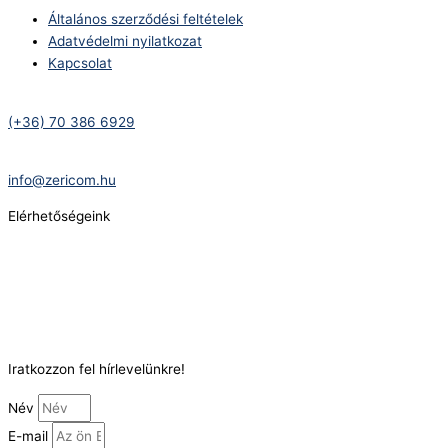
Általános szerződési feltételek
Adatvédelmi nyilatkozat
Kapcsolat
Telefonszám:
(+36) 70 386 6929
E-Mail:
info@zericom.hu
Elérhetőségeink
Telefonszám:
(+36) 70 386 6929
E-Mail:
info@gasztrokonyha.hu
Iratkozzon fel hírlevelünkre!
Név
E-mail