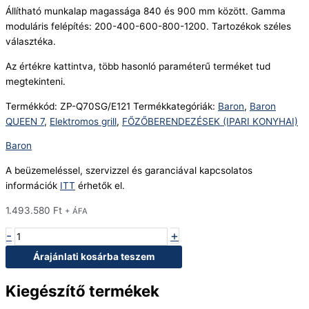
Állítható munkalap magassága 840 és 900 mm között. Gamma
moduláris felépítés: 200-400-600-800-1200. Tartozékok széles
választéka.
Az értékre kattintva, több hasonló paraméterű terméket tud
megtekinteni.
Termékkód:
ZP-Q70SG/E121
Termékkategóriák:
Baron
,
Baron
QUEEN 7
,
Elektromos grill
,
FŐZŐBERENDEZÉSEK (IPARI KONYHAI)
Baron
A beüzemeléssel, szervizzel és garanciával kapcsolatos
információk
ITT
érhetők el.
1.493.580
Ft
+ ÁFA
-
+
Árajánlati kosárba teszem
Kiegészítő termékek