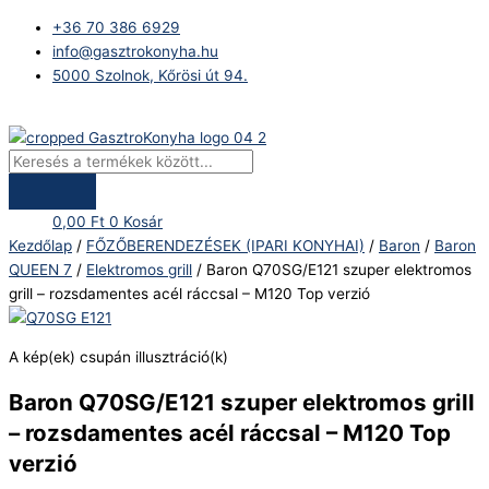
Skip
Products
Baron
+36 70 386 6929
to
search
Q70SG/E121
info@gasztrokonyha.hu
content
szuper
5000 Szolnok, Kőrösi út 94.
elektromos
grill
Bejelentkezés
-
rozsdamentes
acél
ráccsal
0,00
Ft
0
Kosár
-
Kezdőlap
/
FŐZŐBERENDEZÉSEK (IPARI KONYHAI)
/
Baron
/
Baron
M120
QUEEN 7
/
Elektromos grill
/ Baron Q70SG/E121 szuper elektromos
Top
grill – rozsdamentes acél ráccsal – M120 Top verzió
verzió
mennyiség
A kép(ek) csupán illusztráció(k)
Baron Q70SG/E121 szuper elektromos grill
– rozsdamentes acél ráccsal – M120 Top
verzió