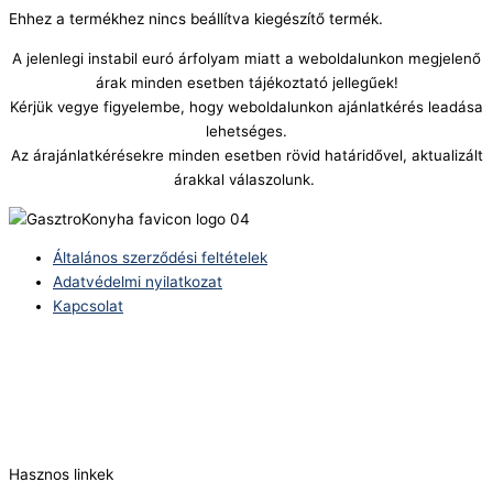
Ehhez a termékhez nincs beállítva kiegészítő termék.
A jelenlegi instabil euró árfolyam miatt a weboldalunkon megjelenő
árak minden esetben tájékoztató jellegűek!
Kérjük vegye figyelembe, hogy weboldalunkon ajánlatkérés leadása
lehetséges.
Az árajánlatkérésekre minden esetben rövid határidővel, aktualizált
árakkal válaszolunk.
Általános szerződési feltételek
Adatvédelmi nyilatkozat
Kapcsolat
Telefonszám:
(+36) 70 386 6929
E-Mail:
info@zericom.hu
Hasznos linkek