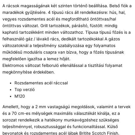
A rácsok magasságának két szinten történő beállítása. Belső fiók a
maradékok gyűjtésére. 4 típusú rács áll rendelkezésre: hús, hal,
vegyes rozsdamentes acél és megfordítható öntöttvas/hal
öntöttvas változat. Grill tartozékok, párásító, füstölt: mindig
kapható tartozékként minden változathoz. Típusa típusú főzés is a
felhasználó gáz / lávakő rács, dedikált tartozékokkal A gázos
változatoknál a teljesítmény szabályozása egy folyamatos
működésű moduláris csapra van bízva, hogy a főzés típusának
megfelelően igazítsa a lemez hőjét.
Elektromos változat felboruló ellenállással a tisztítási folyamat
megkönnyítése érdekében.
Rozsdamentes acél ráccsal
Top verzió
M120
Amellett, hogy a 2 mm vastagságú megoldások, valamint a tervek
és a 70 cm-es mélységek maximális választékát kínálja, ez a
sorozat rendelkezik a hatékony munkavégzéshez szükséges
teljesítménnyel, robusztussággal és funkcionalitással. Külső
bevonatok és rozsdamentes acél lábak Britite Scotch Finish.