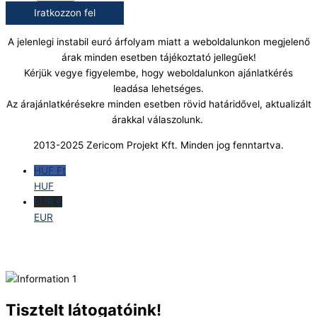
Iratkozzon fel
A jelenlegi instabil euró árfolyam miatt a weboldalunkon megjelenő
árak minden esetben tájékoztató jellegűek!
Kérjük vegye figyelembe, hogy weboldalunkon ajánlatkérés
leadása lehetséges.
Az árajánlatkérésekre minden esetben rövid határidővel, aktualizált
árakkal válaszolunk.
2013-2025 Zericom Projekt Kft. Minden jog fenntartva.
HUF Ft
HUF
EUR €
EUR
Tisztelt látogatóink!