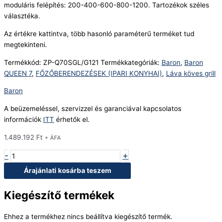
moduláris felépítés: 200-400-600-800-1200. Tartozékok széles
választéka.
Az értékre kattintva, több hasonló paraméterű terméket tud
megtekinteni.
Termékkód:
ZP-Q70SGL/G121
Termékkategóriák:
Baron
,
Baron
QUEEN 7
,
FŐZŐBERENDEZÉSEK (IPARI KONYHAI)
,
Láva köves grill
Baron
A beüzemeléssel, szervizzel és garanciával kapcsolatos
információk
ITT
érhetők el.
1.489.192
Ft
+ ÁFA
-
+
Árajánlati kosárba teszem
Kiegészítő termékek
Ehhez a termékhez nincs beállítva kiegészítő termék.