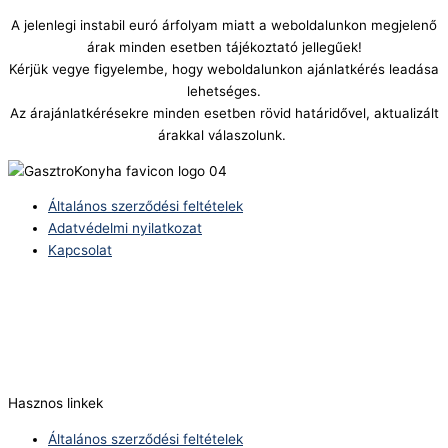
A jelenlegi instabil euró árfolyam miatt a weboldalunkon megjelenő
árak minden esetben tájékoztató jellegűek!
Kérjük vegye figyelembe, hogy weboldalunkon ajánlatkérés leadása
lehetséges.
Az árajánlatkérésekre minden esetben rövid határidővel, aktualizált
árakkal válaszolunk.
Általános szerződési feltételek
Adatvédelmi nyilatkozat
Kapcsolat
Telefonszám:
(+36) 70 386 6929
E-Mail:
info@zericom.hu
Hasznos linkek
Általános szerződési feltételek