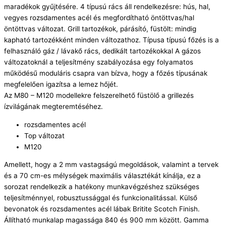
maradékok gyűjtésére. 4 típusú rács áll rendelkezésre: hús, hal,
vegyes rozsdamentes acél és megfordítható öntöttvas/hal
öntöttvas változat. Grill tartozékok, párásító, füstölt: mindig
kapható tartozékként minden változathoz. Típusa típusú főzés is a
felhasználó gáz / lávakő rács, dedikált tartozékokkal A gázos
változatoknál a teljesítmény szabályozása egy folyamatos
működésű moduláris csapra van bízva, hogy a főzés típusának
megfelelően igazítsa a lemez hőjét.
Az M80 – M120 modellekre felszerelhető füstölő a grillezés
ízvilágának megteremtéséhez.
rozsdamentes acél
Top változat
M120
Amellett, hogy a 2 mm vastagságú megoldások, valamint a tervek
és a 70 cm-es mélységek maximális választékát kínálja, ez a
sorozat rendelkezik a hatékony munkavégzéshez szükséges
teljesítménnyel, robusztussággal és funkcionalitással. Külső
bevonatok és rozsdamentes acél lábak Britite Scotch Finish.
Állítható munkalap magassága 840 és 900 mm között. Gamma