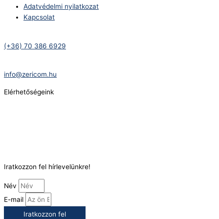
Adatvédelmi nyilatkozat
Kapcsolat
Telefonszám:
(+36) 70 386 6929
E-Mail:
info@zericom.hu
Elérhetőségeink
Telefonszám:
(+36) 70 386 6929
E-Mail:
info@gasztrokonyha.hu
Iratkozzon fel hírlevelünkre!
Név
E-mail
Iratkozzon fel