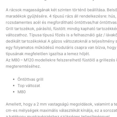
A rácsok magasságának két szinten történő beállítása. Belső
maradékok gyűjtésére. 4 típusú rács áll rendelkezésre: hús,
rozsdamentes acél és megfordítható öntöttvas/hal öntöttvas 
Grill tartozékok, párásító, füstölt: mindig kapható tartozékk
változathoz. Típusa típusú főzés is a felhasználó gáz / lávakő
dedikált tartozékokkal A gázos változatoknál a teljesítmény
egy folyamatos működésű moduláris csapra van bízva, hogy 
típusának megfelelően igazítsa a lemez hőjét.
Az M80 – M120 modellekre felszerelhető füstölő a grillezés 
megteremtéséhez.
Öntöttvas grill
Top változat
M80
Amellett, hogy a 2 mm vastagságú megoldások, valamint a te
cm-es mélységek maximális választékát kínálja, ez a soroza
a hatékony munkavégzéshez szükséges teljesítménnyel,