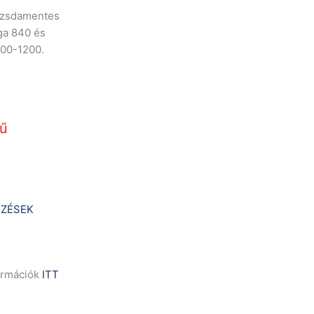
rozsdamentes
ága 840 és
800-1200.
rű
ZÉSEK
formációk
ITT