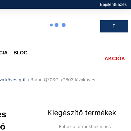
Bejelentkezés
Kosár
CIA
BLOG
AKCIÓK
va köves grill
/ Baron Q70SGL/G803 lávaköves
Kiegészítő termékek
es
ió
Ehhez a termékhez nincs