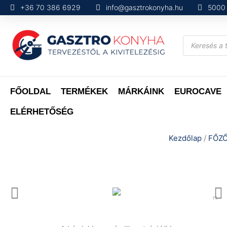
Skip
+36 70 386 6929
info@gasztrokonyha.hu
5000 
to
content
Products
search
FŐOLDAL
TERMÉKEK
MÁRKÁINK
EUROCAVE
ELÉRHETŐSÉG
Kezdőlap
/
FŐZŐ