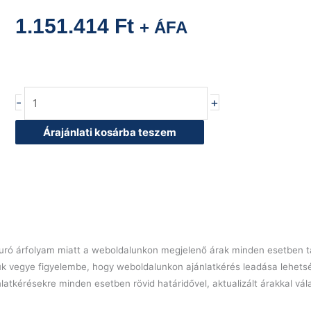
1.151.414
Ft
+ ÁFA
Baron
-
+
Q70SGL/G803
lávaköves
Árajánlati kosárba teszem
öntöttvas
grill
-
M80
Top
verzió
mennyiség
l euró árfolyam miatt a weboldalunkon megjelenő árak minden esetben tá
ük vegye figyelembe, hogy weboldalunkon ajánlatkérés leadása lehets
latkérésekre minden esetben rövid határidővel, aktualizált árakkal vá