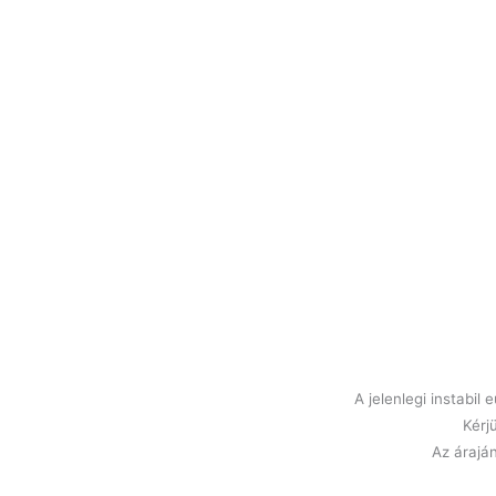
A jelenlegi instabi
Kérj
Az áraján