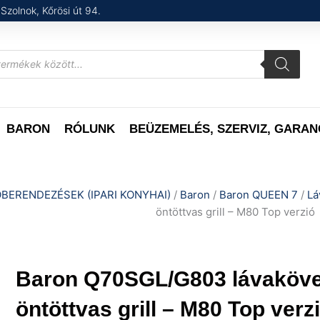
Szolnok, Kőrösi út 94.
BARON
RÓLUNK
BEÜZEMELÉS, SZERVIZ, GARAN
BERENDEZÉSEK (IPARI KONYHAI)
/
Baron
/
Baron QUEEN 7
/
Lá
öntöttvas grill – M80 Top verzió
Baron Q70SGL/G803 lávaköv
öntöttvas grill – M80 Top verz