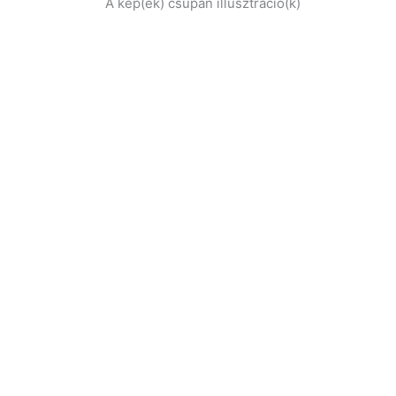
A kép(ek) csupán illusztráció(k)