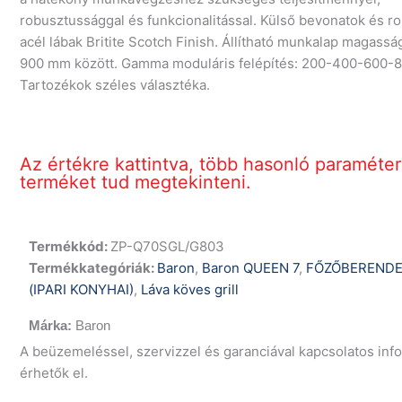
robusztussággal és funkcionalitással. Külső bevonatok és 
acél lábak Britite Scotch Finish. Állítható munkalap magass
900 mm között. Gamma moduláris felépítés: 200-400-600-
Tartozékok széles választéka.
Az értékre kattintva, több hasonló paraméte
terméket tud megtekinteni.
Termékkód:
ZP-Q70SGL/G803
Termékkategóriák:
Baron
,
Baron QUEEN 7
,
FŐZŐBERENDE
(IPARI KONYHAI)
,
Láva köves grill
Baron
A beüzemeléssel, szervizzel és garanciával kapcsolatos in
érhetők el.