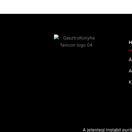
H
Á
A
K
A jelenlegi instabil eu