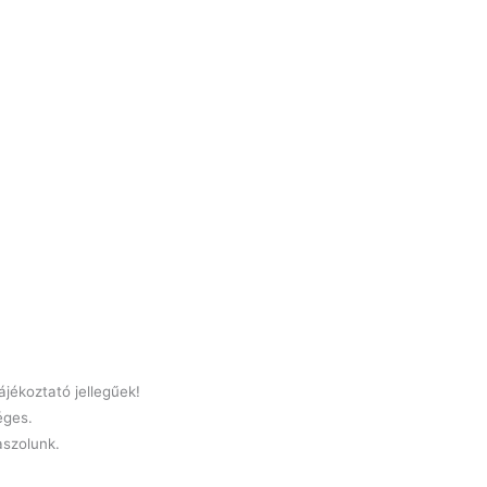
jékoztató jellegűek!
éges.
laszolunk.