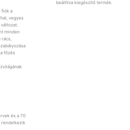
beállítva kiegészítő termék.
 fiók a
 hal, vegyes
változat.
ént minden
 rács,
 szabályozása
a főzés
ízvilágának
rvek és a 70
t rendelkezik