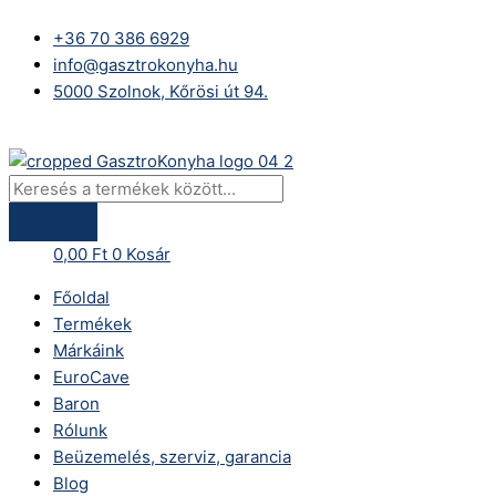
Skip
Products
Baron
to
search
Q70SGV/E403
+36 70 386 6929
content
elektromos
info@gasztrokonyha.hu
grill
5000 Szolnok, Kőrösi út 94.
nyitott
Bejelentkezés
szekrényen
-
öntöttvas
grill
-
0,00
Ft
0
Kosár
M40
Főoldal
mennyiség
Termékek
Márkáink
EuroCave
Baron
Rólunk
Beüzemelés, szerviz, garancia
Blog