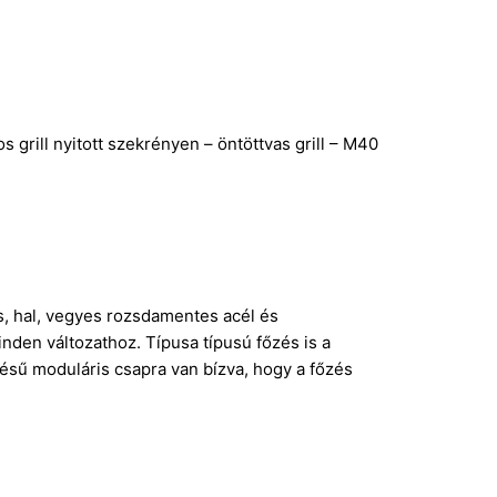
grill nyitott szekrényen – öntöttvas grill – M40
ús, hal, vegyes rozsdamentes acél és
inden változathoz. Típusa típusú főzés is a
désű moduláris csapra van bízva, hogy a főzés