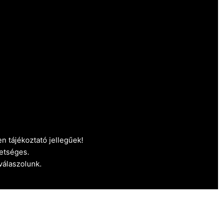
n tájékoztató jellegűek!
etséges.
 válaszolunk.