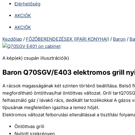
Elérhetőség
AKCIÓK
AKCIÓK
Kezdőlap
/
FŐZŐBERENDEZÉSEK (IPARI KONYHAI)
/
Baron
/
Ba
A kép(ek) csupán illusztráció(k)
Baron Q70SGV/E403 elektromos grill nyit
A rácsok magasságának két szinten történő beállítása. Belső f
megfordítható öntöttvas/hal öntöttvas változat. Grill tartQ70S
felhasználó gáz / lávakő rács, dedikált tartozékokkal A gázos
típusának megfelelően igazítsa a lemez hőjét.
Elektromos változat felborulási ellenállással a tisztítási fol
Öntöttvas grill
Nyitott szekrényen