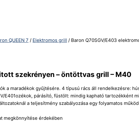
ron QUEEN 7
/
Elektromos grill
/ Baron Q70SGV/E403 elektromos 
ott szekrényen – öntöttvas grill – M40
iók a maradékok gyűjtésére. 4 típusú rács áll rendelkezésre: h
GV/E401ozékok, párásító, füstölt: mindig kapható tartozékként m
 változatoknál a teljesítmény szabályozása egy folyamatos műkö
yamat megkönnyítése érdekében