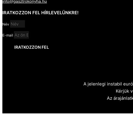
info@gasztrokonyha.hu
IRATKOZZON FEL HÍRLEVELÜNKRE!
Név
E-mail
IRATKOZZON FEL
A jelenlegi instabil eu
Kérjük 
Az árajánlat