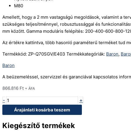
M80
Amellett, hogy a 2 mm vastagságú megoldások, valamint a ter
szükséges teljesítménnyel, robusztussággal és funkcionalitás
mm között. Gamma moduláris felépítés: 200-400-600-800-1200
Az értékre kattintva, több hasonló paraméterű terméket tud m
Termékkód:
ZP-Q70SGV/E403
Termékkategóriák:
Baron
,
Baro
Baron
A beüzemeléssel, szervizzel és garanciával kapcsolatos info
866.816
Ft
+ ÁFA
-
+
Árajánlati kosárba teszem
Kiegészítő termékek