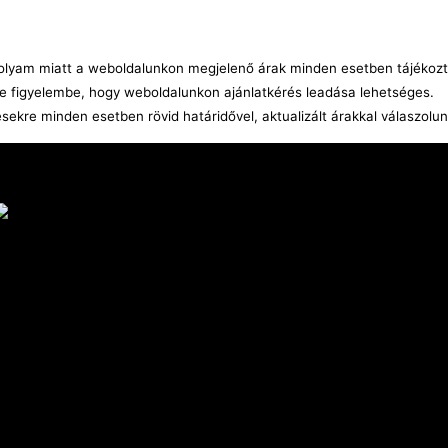
árfolyam miatt a weboldalunkon megjelenő árak minden esetben tájékozt
e figyelembe, hogy weboldalunkon ajánlatkérés leadása lehetséges.
ésekre minden esetben rövid határidővel, aktualizált árakkal válaszolu