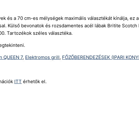
vek és a 70 cm-es mélységek maximális választékát kínálja, ez
sal. Külső bevonatok és rozsdamentes acél lábak Britite Scotch
. Tartozékok széles választéka.
egtekinteni.
n QUEEN 7
,
Elektromos grill
,
FŐZŐBERENDEZÉSEK (IPARI KONY
rmációk
ITT
érhetők el.