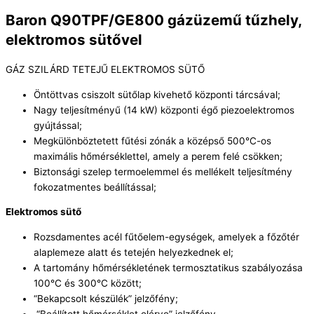
Baron Q90TPF/GE800 gázüzemű tűzhely,
elektromos sütővel
GÁZ SZILÁRD TETEJŰ ELEKTROMOS SÜTŐ
Öntöttvas csiszolt sütőlap kivehető központi tárcsával;
Nagy teljesítményű (14 kW) központi égő piezoelektromos
gyújtással;
Megkülönböztetett fűtési zónák a középső 500°C-os
maximális hőmérséklettel, amely a perem felé csökken;
Biztonsági szelep termoelemmel és mellékelt teljesítmény
fokozatmentes beállítással;
Elektromos sütő
Rozsdamentes acél fűtőelem-egységek, amelyek a főzőtér
alaplemeze alatt és tetején helyezkednek el;
A tartomány hőmérsékletének termosztatikus szabályozása
100°C és 300°C között;
“Bekapcsolt készülék” jelzőfény;