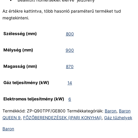
“Beállított hőmérséklet elérve” jelzőfény
Az értékre kattintva, több hasonló paraméterű terméket tud
megtekinteni.
Szélesség (mm)
800
Mélység (mm)
900
Magasság (mm)
870
Gáz teljesítmény (kW)
14
Elektromos teljesítmény (kW)
6
Termékkód:
ZP-Q90TPF/GE800
Termékkategóriák:
Baron
,
Baron
QUEEN 9
,
FŐZŐBERENDEZÉSEK (IPARI KONYHAI)
,
Gáz tűzhelyek
Baron