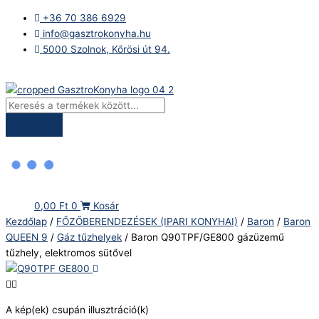
Skip
Products
Baron
+36 70 386 6929
to
search
Q90TPF/GE800
info@gasztrokonyha.hu
content
gázüzemű
5000 Szolnok, Kőrösi út 94.
tűzhely,
elektromos
Bejelentkezés
sütővel
mennyiség
0,00
Ft
0
Kosár
Kezdőlap
/
FŐZŐBERENDEZÉSEK (IPARI KONYHAI)
/
Baron
/
Baron
QUEEN 9
/
Gáz tűzhelyek
/ Baron Q90TPF/GE800 gázüzemű
tűzhely, elektromos sütővel
A kép(ek) csupán illusztráció(k)