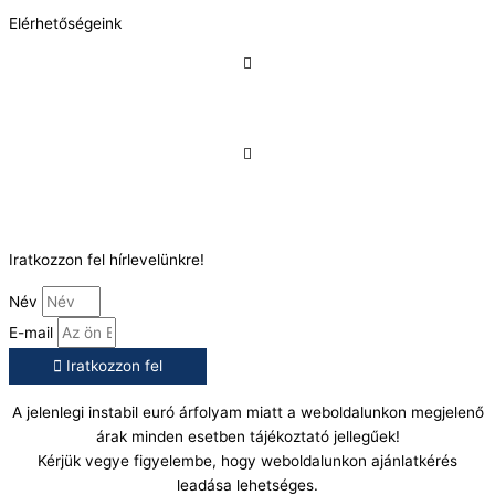
Elérhetőségeink
Telefonszám:
(+36) 70 386 6929
E-Mail:
info@gasztrokonyha.hu
Iratkozzon fel hírlevelünkre!
Név
E-mail
Iratkozzon fel
A jelenlegi instabil euró árfolyam miatt a weboldalunkon megjelenő
árak minden esetben tájékoztató jellegűek!
Kérjük vegye figyelembe, hogy weboldalunkon ajánlatkérés
leadása lehetséges.