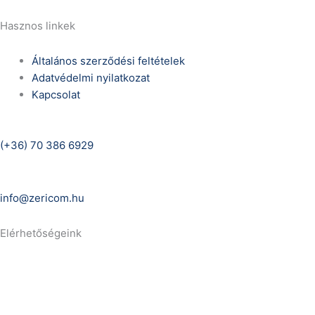
Hasznos linkek
Általános szerződési feltételek
Adatvédelmi nyilatkozat
Kapcsolat
Telefonszám:
(+36) 70 386 6929
E-Mail:
info@zericom.hu
Elérhetőségeink
Telefonszám:
(+36) 70 386 6929