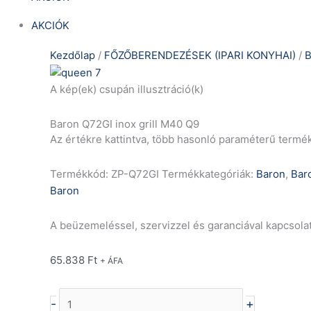
AKCIÓK
Kezdőlap
/
FŐZŐBERENDEZÉSEK (IPARI KONYHAI)
/
B
A kép(ek) csupán illusztráció(k)
Baron Q72GI inox grill M40 Q9
Az értékre kattintva, több hasonló paraméterű termé
Termékkód:
ZP-Q72GI
Termékkategóriák:
Baron
,
Bar
Baron
A beüzemeléssel, szervizzel és garanciával kapcsola
65.838
Ft
+ ÁFA
-
+