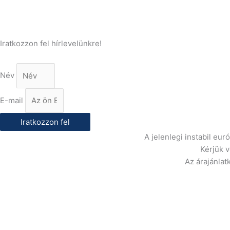
E-Mail:
info@gasztrokonyha.hu
Iratkozzon fel hírlevelünkre!
Név
E-mail
Iratkozzon fel
A jelenlegi instabil eu
Kérjük 
Az árajánlat