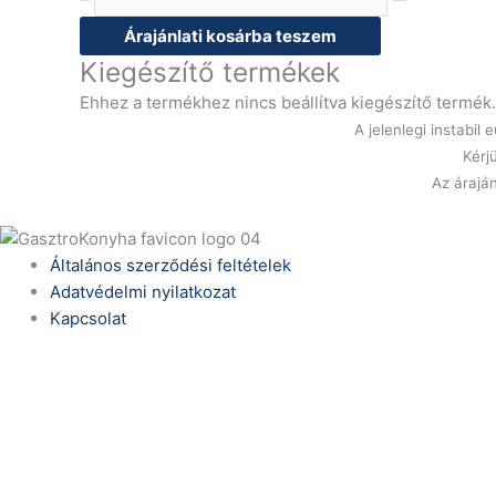
Árajánlati kosárba teszem
Kiegészítő termékek
Ehhez a termékhez nincs beállítva kiegészítő termék.
A jelenlegi instabi
Kérj
Az áraján
Általános szerződési feltételek
Adatvédelmi nyilatkozat
Kapcsolat
Telefonszám:
(+36) 70 386 6929
E-Mail:
info@zericom.hu