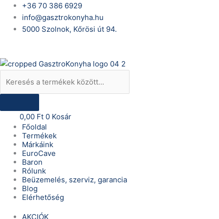
Skip
Products
Baron
+36 70 386 6929
to
search
Q72GI
info@gasztrokonyha.hu
content
inox
5000 Szolnok, Kőrösi út 94.
grill
Bejelentkezés
M40
Q9
mennyiség
0,00
Ft
0
Kosár
Főoldal
Termékek
Márkáink
EuroCave
Baron
Rólunk
Beüzemelés, szerviz, garancia
Blog
Elérhetőség
AKCIÓK