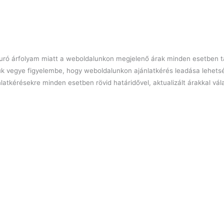
l euró árfolyam miatt a weboldalunkon megjelenő árak minden esetben tá
ük vegye figyelembe, hogy weboldalunkon ajánlatkérés leadása lehets
latkérésekre minden esetben rövid határidővel, aktualizált árakkal vá