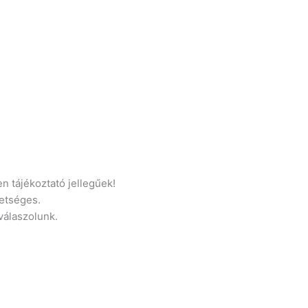
n tájékoztató jellegűek!
etséges.
 válaszolunk.