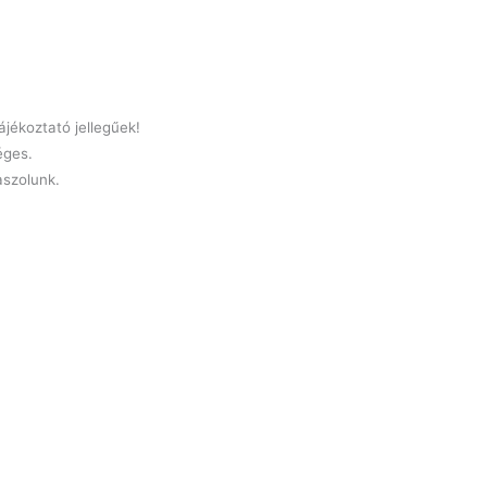
jékoztató jellegűek!
éges.
laszolunk.