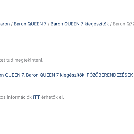
aron
/
Baron QUEEN 7
/
Baron QUEEN 7 kiegészítők
/ Baron Q72
ket tud megtekinteni.
on QUEEN 7
,
Baron QUEEN 7 kiegészítők
,
FŐZŐBERENDEZÉSEK (
tos információk
ITT
érhetők el.