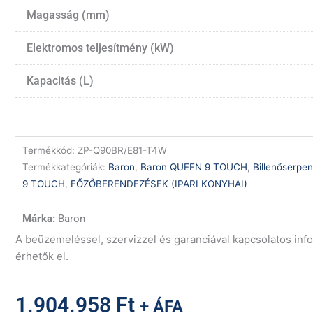
Magasság (mm)
Elektromos teljesítmény (kW)
Kapacitás (L)
Termékkód:
ZP-Q90BR/E81-T4W
Termékkategóriák:
Baron
,
Baron QUEEN 9 TOUCH
,
Billenőserp
9 TOUCH
,
FŐZŐBERENDEZÉSEK (IPARI KONYHAI)
Baron
A beüzemeléssel, szervizzel és garanciával kapcsolatos in
érhetők el.
1.904.958
Ft
+ ÁFA