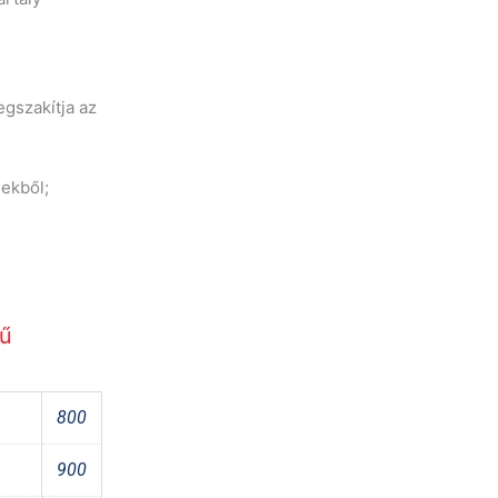
gszakítja az
ekből;
rű
800
900