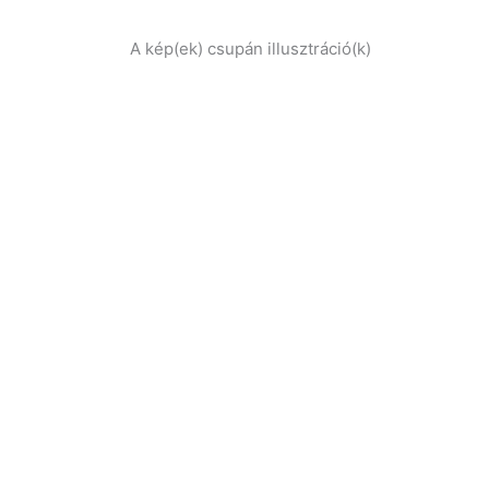
A kép(ek) csupán illusztráció(k)