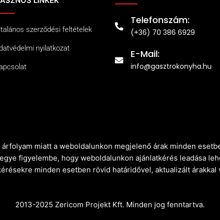
ASZNOS LINKEK
Telefonszám:
ltalános szerződési feltételek
(+36) 70 386 6929
datvédelmi nyilatkozat
E-Mail:
info@gasztrokonyha.hu
apcsolat
ró árfolyam miatt a weboldalunkon megjelenő árak minden esetbe
vegye figyelembe, hogy weboldalunkon ajánlatkérés leadása leh
kérésekre minden esetben rövid határidővel, aktualizált árakkal
2013-2025 Zericom Projekt Kft. Minden jog fenntartva.