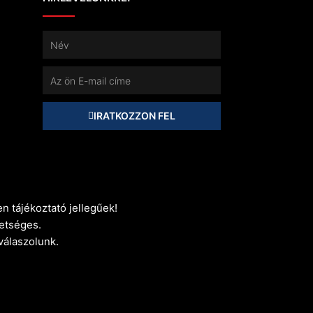
Név
E-
mail
IRATKOZZON FEL
n tájékoztató jellegűek!
etséges.
 válaszolunk.