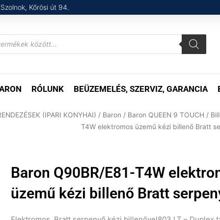
Szolnok, Kőrösi út 94.
ARON
RÓLUNK
BEÜZEMELÉS, SZERVIZ, GARANCIA
ENDEZÉSEK (IPARI KONYHAI)
/
Baron
/
Baron QUEEN 9 TOUCH
/
Bi
T4W elektromos üzemű kézi billenő Bratt s
Baron Q90BR/E81-T4W elektro
üzemű kézi billenő Bratt serpe
Elektromos Bratt serpenyő kézi billenővel803 LT – Duplex t