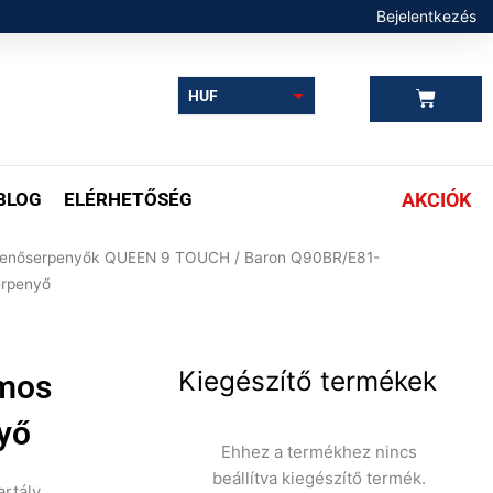
Bejelentkezés
Kosár
HUF
EUR
BLOG
ELÉRHETŐSÉG
AKCIÓK
llenőserpenyők QUEEN 9 TOUCH
/ Baron Q90BR/E81-
erpenyő
Kiegészítő termékek
mos
nyő
Ehhez a termékhez nincs
beállítva kiegészítő termék.
artály