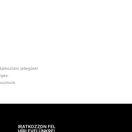
jékoztató jellegűek!
éges.
laszolunk.
IRATKOZZON FEL
HÍRLEVELÜNKRE!