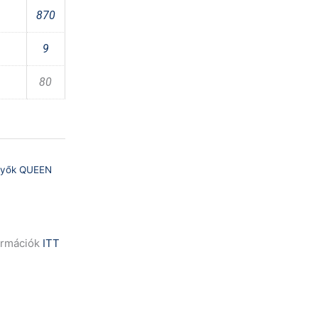
870
9
80
enyők QUEEN
formációk
ITT