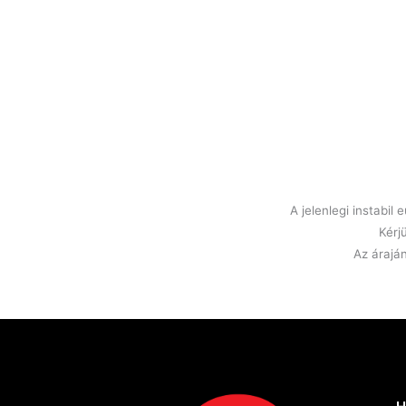
A jelenlegi instabi
Kérj
Az áraján