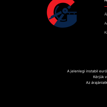
H
Á
A
K
A jelenlegi instabil eu
Kérjük 
Az árajánlat