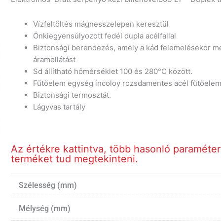
Vízfeltöltés mágnesszelepen keresztül
Önkiegyensúlyozott fedél dupla acélfallal
Biztonsági berendezés, amely a kád felemelésekor me
áramellátást
Sd állítható hőmérséklet 100 és 280°C között.
Fűtőelem egység incoloy rozsdamentes acél fűtőelem
Biztonsági termosztát.
Lágyvas tartály
Az értékre kattintva, több hasonló paraméte
terméket tud megtekinteni.
Szélesség (mm)
Mélység (mm)