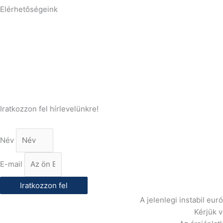
Elérhetőségeink
Telefonszám:
(+36) 70 386 6929
E-Mail:
info@gasztrokonyha.hu
Iratkozzon fel hírlevelünkre!
Név
E-mail
Iratkozzon fel
A jelenlegi instabil eu
Kérjük 