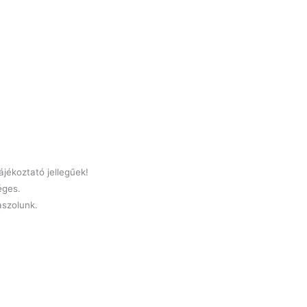
jékoztató jellegűek!
éges.
laszolunk.