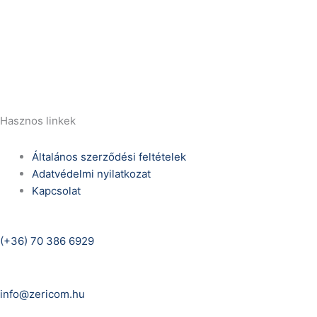
Telefonszám:
(+36) 70 386 6929
E-Mail:
info@zericom.hu
Hasznos linkek
Általános szerződési feltételek
Adatvédelmi nyilatkozat
Kapcsolat
Telefonszám:
(+36) 70 386 6929
E-Mail:
info@zericom.hu