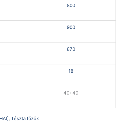
800
900
870
18
40+40
HAI)
,
Tészta főzők