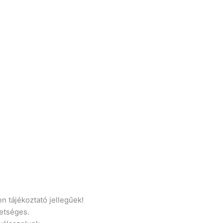
n tájékoztató jellegűek!
etséges.