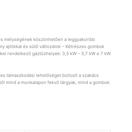
m-es mélységének köszönhetően a leggyakoribb
ny ajtókkal és sütő változatok – Kétrészes gombok
kel rendelkező gáztűzhelyek: 3,5 kW – 5,7 kW e 7 kW
mes támaszkodási lehetőséget biztosít a szakács
ktől mind a munkalapon fekvő tárgyak, mind a gombok