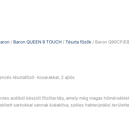
aron
/
Baron QUEEN 9 TOUCH
/
Tészta főzők
/ Baron Q90CP/E
és tésztafőző- kosarakkal, 2 ajtós
entes acélból készült főzőtartály, amely még magas hőmérséklete
ekített sarkokkal vannak kialakítva, széles habterjedési terüle