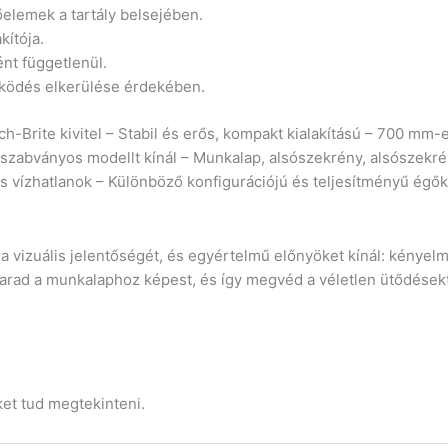
elemek a tartály belsejében.
ítója.
nt függetlenül.
űködés elkerülése érdekében.
h-Brite kivitel – Stabil és erős, kompakt kialakítású – 700 m
 szabványos modellt kínál – Munkalap, alsószekrény, alsószekré
vízhatlanok – Különböző konfigurációjú és teljesítményű égők
ha vizuális jelentőségét, és egyértelmű előnyöket kínál: kényel
 marad a munkalaphoz képest, és így megvéd a véletlen ütődése
ket tud megtekinteni.