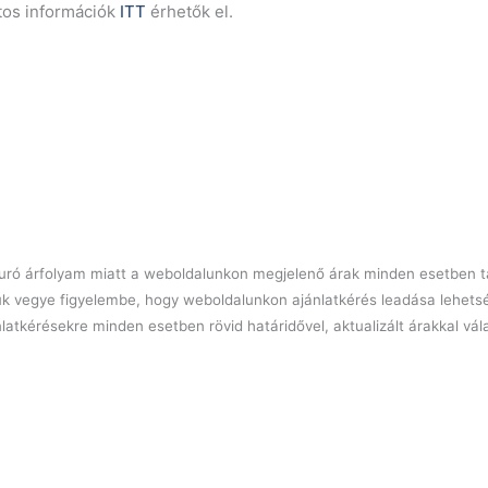
tos információk
ITT
érhetők el.
l euró árfolyam miatt a weboldalunkon megjelenő árak minden esetben tá
ük vegye figyelembe, hogy weboldalunkon ajánlatkérés leadása lehets
latkérésekre minden esetben rövid határidővel, aktualizált árakkal vá