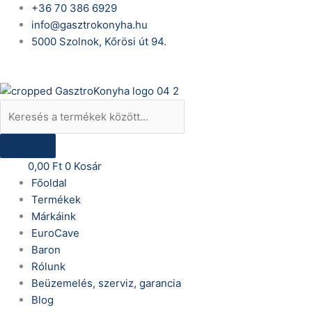
Skip
Products
Baron
+36 70 386 6929
to
search
Q90CP/E800-
info@gasztrokonyha.hu
content
T4W
5000 Szolnok, Kőrösi út 94.
elektromos
Bejelentkezés
üzemű
két
medencés
tésztafőző-
kosarakkal,
2
0,00
Ft
0
Kosár
ajtós
Főoldal
mennyiség
Termékek
Márkáink
EuroCave
Baron
Rólunk
Beüzemelés, szerviz, garancia
Blog