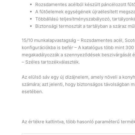
Rozsdamentes acélból készült páncélozott fűtő
A fűtőelemek egységének újraélesített megszak
Többállású teljesítményszabályozó, tartályonké
Biztonsági termosztát a tartályban a száraz m
15/10 munkalapvastagság – Rozsdamentes acél, Scotc
konfigurációkba is befér – A katalógus több mint 300
megakadályozzák a szennyeződések beszivárgását és 
– Széles tartozékválaszték.
Az elülső sáv egy új dizájnelem, amely növeli a kony
számára; azt jelenti, hogy biztonságos távolságban
esetében.
Az értékre kattintva, több hasonló paraméterű termé