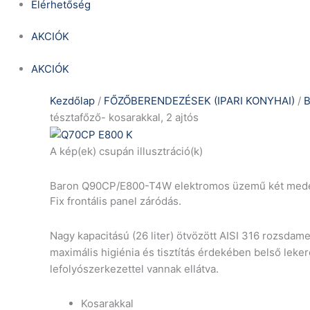
Elérhetőség
AKCIÓK
AKCIÓK
Kezdőlap
/
FŐZŐBERENDEZÉSEK (IPARI KONYHAI)
/
B
tésztafőző- kosarakkal, 2 ajtós
A kép(ek) csupán illusztráció(k)
Baron Q90CP/E800-T4W elektromos üzemű két medenc
Fix frontális panel záródás.
Nagy kapacitású (26 liter) ötvözött AISI 316 rozsdam
maximális higiénia és tisztítás érdekében belső leker
lefolyószerkezettel vannak ellátva.
Kosarakkal