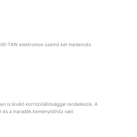
800-T4W elektromos üzemű két medencés
n is kiváló korrózióállósággal rendelkezik. A
ttel és a maradék keményítőhöz való