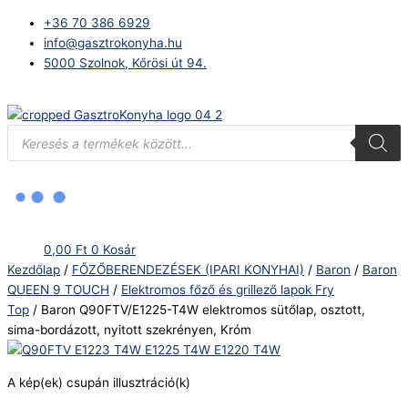
Skip
Baron
+36 70 386 6929
to
Q90FTV/E1225-
info@gasztrokonyha.hu
content
T4W
5000 Szolnok, Kőrösi út 94.
elektromos
sütőlap,
Bejelentkezés
osztott,
sima-
Products
search
bordázott,
nyitott
szekrényen,
Króm
mennyiség
0,00
Ft
0
Kosár
Kezdőlap
/
FŐZŐBERENDEZÉSEK (IPARI KONYHAI)
/
Baron
/
Baron
QUEEN 9 TOUCH
/
Elektromos főző és grillező lapok Fry
Top
/ Baron Q90FTV/E1225-T4W elektromos sütőlap, osztott,
sima-bordázott, nyitott szekrényen, Króm
A kép(ek) csupán illusztráció(k)