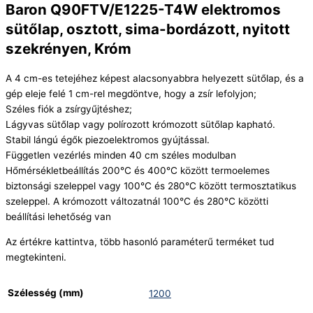
Baron Q90FTV/E1225-T4W elektromos
sütőlap, osztott, sima-bordázott, nyitott
szekrényen, Króm
A 4 cm-es tetejéhez képest alacsonyabbra helyezett sütőlap, és a
gép eleje felé 1 cm-rel megdöntve, hogy a zsír lefolyjon;
Széles fiók a zsírgyűjtéshez;
Lágyvas sütőlap vagy polírozott krómozott sütőlap kapható.
Stabil lángú égők piezoelektromos gyújtással.
Független vezérlés minden 40 cm széles modulban
Hőmérsékletbeállítás 200°C és 400°C között termoelemes
biztonsági szeleppel vagy 100°C és 280°C között termosztatikus
szeleppel. A krómozott változatnál 100°C és 280°C közötti
beállítási lehetőség van
Az értékre kattintva, több hasonló paraméterű terméket tud
megtekinteni.
Szélesség (mm)
1200