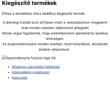
Kiegészítő termékek
Ehhez a termékhez nincs beállítva kiegészítő termék.
A jelenlegi instabil euró árfolyam miatt a weboldalunkon megjelenő
árak minden esetben tájékoztató jellegűek!
Kérjük vegye figyelembe, hogy weboldalunkon ajánlatkérés leadása
lehetséges.
Az árajánlatkérésekre minden esetben rövid határidővel, aktualizált
árakkal válaszolunk.
Általános szerződési feltételek
Adatvédelmi nyilatkozat
Kapcsolat
Telefonszám:
(+36) 70 386 6929
E-Mail:
info@zericom.hu