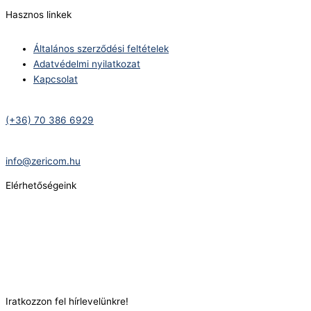
Hasznos linkek
Általános szerződési feltételek
Adatvédelmi nyilatkozat
Kapcsolat
Telefonszám:
(+36) 70 386 6929
E-Mail:
info@zericom.hu
Elérhetőségeink
Telefonszám:
(+36) 70 386 6929
E-Mail:
info@gasztrokonyha.hu
Iratkozzon fel hírlevelünkre!