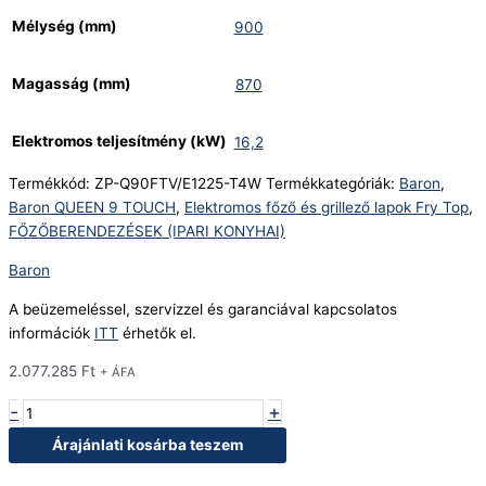
Mélység (mm)
900
Magasság (mm)
870
Elektromos teljesítmény (kW)
16,2
Termékkód:
ZP-Q90FTV/E1225-T4W
Termékkategóriák:
Baron
,
Baron QUEEN 9 TOUCH
,
Elektromos főző és grillező lapok Fry Top
,
FŐZŐBERENDEZÉSEK (IPARI KONYHAI)
Baron
A beüzemeléssel, szervizzel és garanciával kapcsolatos
információk
ITT
érhetők el.
2.077.285
Ft
+ ÁFA
-
+
Árajánlati kosárba teszem