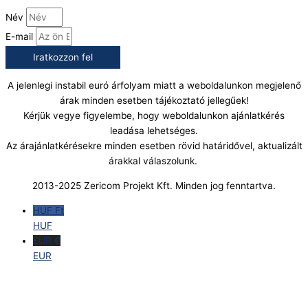
Név
E-mail
Iratkozzon fel
A jelenlegi instabil euró árfolyam miatt a weboldalunkon megjelenő
árak minden esetben tájékoztató jellegűek!
Kérjük vegye figyelembe, hogy weboldalunkon ajánlatkérés
leadása lehetséges.
Az árajánlatkérésekre minden esetben rövid határidővel, aktualizált
árakkal válaszolunk.
2013-2025 Zericom Projekt Kft. Minden jog fenntartva.
HUF Ft
HUF
EUR €
EUR