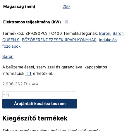
Magasság (mm)
250
Elektromos teljesítmény (kW)
10
Termékkód:
ZP-Q90PC/ITC400
Termékkategóriák:
Baron
,
Baron
QUEEN 9
,
FŐZŐBERENDEZÉSEK (IPARI KONYHAI)
,
Indukciós
főzőlapok
Baron
A beüzemeléssel, szervizzel és garanciával kapcsolatos
információk
ITT
érhetők el.
2.906.362
Ft
+ ÁFA
-
+
Árajánlati kosárba teszem
Kiegészítő termékek
Ehhez a termékhez nincs beállítva kiegészítő termék.