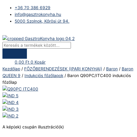
Skip
Products
Baron
+36 70 386 6929
to
search
Q90PC/ITC400
info@gasztrokonyha.hu
content
indukciós
5000 Szolnok, Kőrösi út 94.
főzőlap
mennyiség
Bejelentkezés
0,00
Ft
0
Kosár
Kezdőlap
/
FŐZŐBERENDEZÉSEK (IPARI KONYHAI)
/
Baron
/
Baron
QUEEN 9
/
Indukciós főzőlapok
/ Baron Q90PC/ITC400 indukciós
főzőlap
A kép(ek) csupán illusztráció(k)