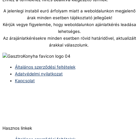
A jelenlegi instabil euró árfolyam miatt a weboldalunkon megjelenő
árak minden esetben tájékoztató jellegűek!
Kérjük vegye figyelembe, hogy weboldalunkon ajánlatkérés leadása
lehetséges.
Az árajánlatkérésekre minden esetben rövid határidővel, aktualizált
árakkal válaszolunk.
Általános szerződési feltételek
Adatvédelmi nyilatkozat
Kapcsolat
Telefonszám:
(+36) 70 386 6929
E-Mail:
info@zericom.hu
Hasznos linkek