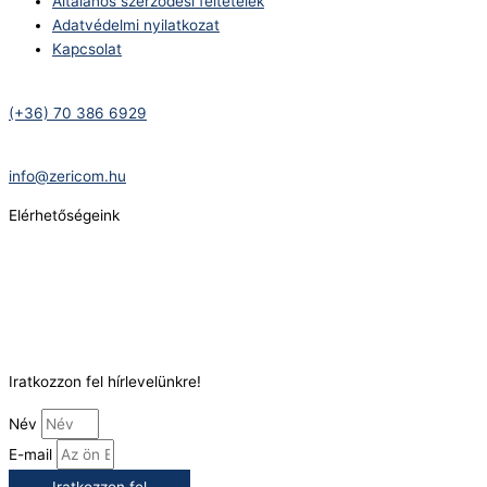
Általános szerződési feltételek
Adatvédelmi nyilatkozat
Kapcsolat
Telefonszám:
(+36) 70 386 6929
E-Mail:
info@zericom.hu
Elérhetőségeink
Telefonszám:
(+36) 70 386 6929
E-Mail:
info@gasztrokonyha.hu
Iratkozzon fel hírlevelünkre!
Név
E-mail
Iratkozzon fel