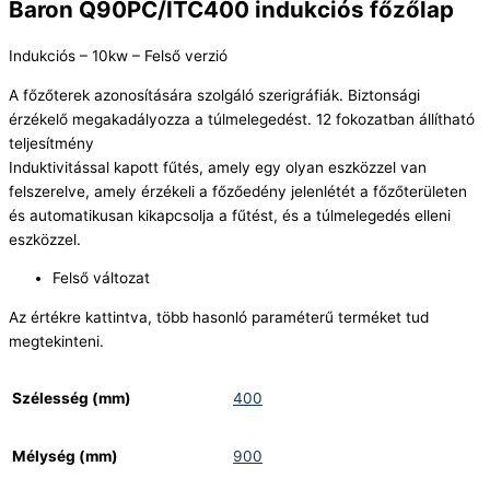
Baron Q90PC/ITC400 indukciós főzőlap
Indukciós – 10kw – Felső verzió
A főzőterek azonosítására szolgáló szerigráfiák. Biztonsági
érzékelő megakadályozza a túlmelegedést. 12 fokozatban állítható
teljesítmény
Induktivitással kapott fűtés, amely egy olyan eszközzel van
felszerelve, amely érzékeli a főzőedény jelenlétét a főzőterületen
és automatikusan kikapcsolja a fűtést, és a túlmelegedés elleni
eszközzel.
Felső változat
Az értékre kattintva, több hasonló paraméterű terméket tud
megtekinteni.
Szélesség (mm)
400
Mélység (mm)
900