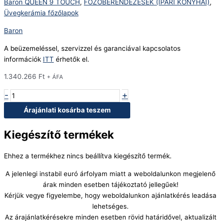
Baron QUEEN 9 TOUCH
,
FŐZŐBERENDEZÉSEK (IPARI KONYHAI)
,
Üvegkerámia főzőlapok
Baron
A beüzemeléssel, szervizzel és garanciával kapcsolatos
információk
ITT
érhetők el.
1.340.266
Ft
+ ÁFA
-
+
Árajánlati kosárba teszem
Kiegészítő termékek
Ehhez a termékhez nincs beállítva kiegészítő termék.
A jelenlegi instabil euró árfolyam miatt a weboldalunkon megjelenő
árak minden esetben tájékoztató jellegűek!
Kérjük vegye figyelembe, hogy weboldalunkon ajánlatkérés leadása
lehetséges.
Az árajánlatkérésekre minden esetben rövid határidővel, aktualizált