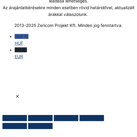
leadása lehetséges.
Az árajánlatkérésekre minden esetben rövid határidővel, aktualizált
árakkal válaszolunk.
2013-2025 Zericom Projekt Kft. Minden jog fenntartva.
HUF Ft
HUF
EUR €
EUR