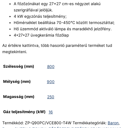
A főzőzónákat egy 27×27 cm-es négyzet alakú
szerigráfiával jelöljük.
4 kW egyzónás teljesítmény;
Hőmérséklet beállítása 70-450°C között termosztáttal;
Hő üzemmód aktiváló lámpa és maradékhő jelzőfény.
4*27*27 üvegkerámia főzőlap
Az értékre kattintva, több hasonló paraméterű terméket tud
megtekinteni.
Szélesség (mm)
800
Mélység (mm)
900
Magasság (mm)
250
Gáz teljesítmény (kW)
16
Termékkód:
ZP-Q90PC/VCE800-T4W
Termékkategóriák:
Baron
,