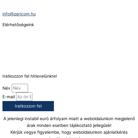
E-Mail:
info@zericom.hu
Elérhetőségeink
Telefonszám:
(+36) 70 386 6929
E-Mail:
info@gasztrokonyha.hu
Iratkozzon fel hírlevelünkre!
Név
E-mail
Iratkozzon fel
A jelenlegi instabil euró árfolyam miatt a weboldalunkon megjelenő
árak minden esetben tájékoztató jellegűek!
Kérjük vegye figyelembe, hogy weboldalunkon ajánlatkérés