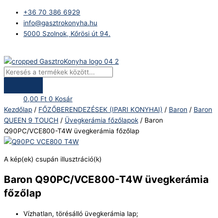
Skip
Products
Baron
+36 70 386 6929
to
search
Q90PC/VCE800-
info@gasztrokonyha.hu
content
T4W
5000 Szolnok, Kőrösi út 94.
üvegkerámia
főzőlap
Bejelentkezés
mennyiség
0,00
Ft
0
Kosár
Kezdőlap
/
FŐZŐBERENDEZÉSEK (IPARI KONYHAI)
/
Baron
/
Baron
QUEEN 9 TOUCH
/
Üvegkerámia főzőlapok
/ Baron
Q90PC/VCE800-T4W üvegkerámia főzőlap
A kép(ek) csupán illusztráció(k)
Baron Q90PC/VCE800-T4W üvegkerámia
főzőlap
Vízhatlan, törésálló üvegkerámia lap;