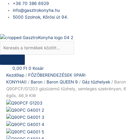
Skip
Products
Baron
+36 70 386 6929
to
search
Q90PCF/G1203
info@gasztrokonyha.hu
content
gázüzemű
5000 Szolnok, Kőrösi út 94.
tűzhely,
Bejelentkezés
semleges
szekrényen,
6
égős,
46,9
KW
0,00
Ft
0
Kosár
mennyiség
Kezdőlap
/
FŐZŐBERENDEZÉSEK (IPARI
KONYHAI)
/
Baron
/
Baron QUEEN 9
/
Gáz tűzhelyek
/ Baron
Q90PCF/G1203 gázüzemű tűzhely, semleges szekrényen, 6
égős, 46,9 KW