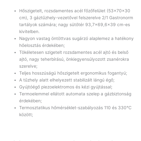
Hőszigetelt, rozsdamentes acél főzőfelület (53x70x30
cm), 3 gáztűzhely-vezetővel felszerelve 2/1 Gastronorm
tartályok számára; nagy sütőtér 93,7×69,6×39 cm-es
kivitelben.
Nagyon vastag öntöttvas sugárzó alaplemez a hatékony
hőelosztás érdekében;
Tökéletesen szigetelt rozsdamentes acél ajtó és belső
ajtó, nagy teherbírású, önkiegyensúlyozott zsanérokra
szerelve;
Teljes hosszúságú hőszigetelt ergonomikus fogantyú;
A tűzhely alatt elhelyezett stabilizált lángú égő;
Gyújtóégő piezoelektromos és kézi gyújtással;
Termoelemmel ellátott automata szelep a gázbiztonság
érdekében;
Termosztatikus hőmérséklet-szabályozás 110 és 330°C
között;