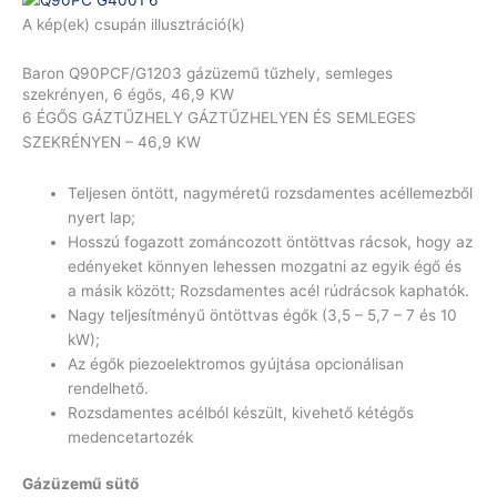
A kép(ek) csupán illusztráció(k)
Baron Q90PCF/G1203 gázüzemű tűzhely, semleges
szekrényen, 6 égős, 46,9 KW
6 ÉGŐS GÁZTŰZHELY GÁZTŰZHELYEN ÉS SEMLEGES
SZEKRÉNYEN – 46,9 KW
Teljesen öntött, nagyméretű rozsdamentes acéllemezből
nyert lap;
Hosszú fogazott zománcozott öntöttvas rácsok, hogy az
edényeket könnyen lehessen mozgatni az egyik égő és
a másik között; Rozsdamentes acél rúdrácsok kaphatók.
Nagy teljesítményű öntöttvas égők (3,5 – 5,7 – 7 és 10
kW);
Az égők piezoelektromos gyújtása opcionálisan
rendelhető.
Rozsdamentes acélból készült, kivehető kétégős
medencetartozék
Gázüzemű sütő