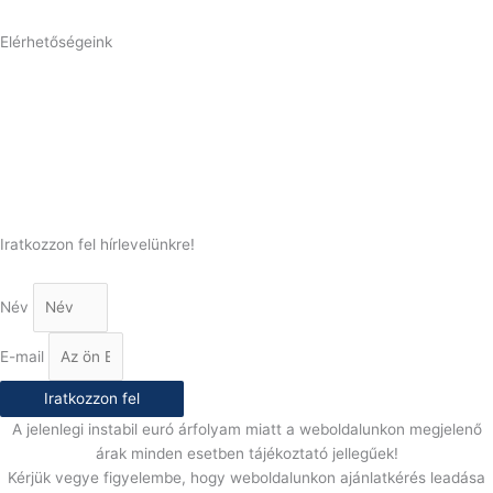
Elérhetőségeink
Telefonszám:
(+36) 70 386 6929
E-Mail:
info@gasztrokonyha.hu
Iratkozzon fel hírlevelünkre!
Név
E-mail
Iratkozzon fel
A jelenlegi instabil euró árfolyam miatt a weboldalunkon megjelenő
árak minden esetben tájékoztató jellegűek!
Kérjük vegye figyelembe, hogy weboldalunkon ajánlatkérés leadása