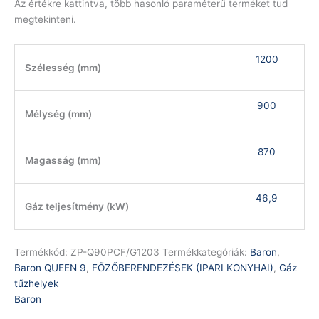
Az értékre kattintva, több hasonló paraméterű terméket tud
megtekinteni.
1200
Szélesség (mm)
900
Mélység (mm)
870
Magasság (mm)
46,9
Gáz teljesítmény (kW)
Termékkód:
ZP-Q90PCF/G1203
Termékkategóriák:
Baron
,
Baron QUEEN 9
,
FŐZŐBERENDEZÉSEK (IPARI KONYHAI)
,
Gáz
tűzhelyek
Baron