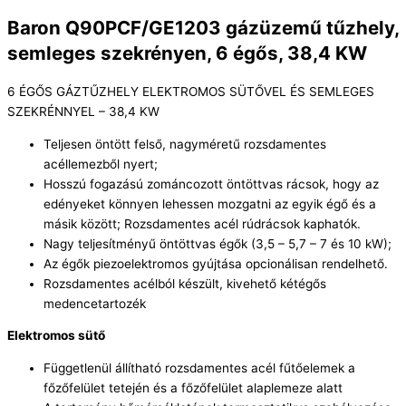
Baron Q90PCF/GE1203 gázüzemű tűzhely,
semleges szekrényen, 6 égős, 38,4 KW
6 ÉGŐS GÁZTŰZHELY ELEKTROMOS SÜTŐVEL ÉS SEMLEGES
SZEKRÉNNYEL – 38,4 KW
Teljesen öntött felső, nagyméretű rozsdamentes
acéllemezből nyert;
Hosszú fogazású zománcozott öntöttvas rácsok, hogy az
edényeket könnyen lehessen mozgatni az egyik égő és a
másik között; Rozsdamentes acél rúdrácsok kaphatók.
Nagy teljesítményű öntöttvas égők (3,5 – 5,7 – 7 és 10 kW);
Az égők piezoelektromos gyújtása opcionálisan rendelhető.
Rozsdamentes acélból készült, kivehető kétégős
medencetartozék
Elektromos sütő
Függetlenül állítható rozsdamentes acél fűtőelemek a
főzőfelület tetején és a főzőfelület alaplemeze alatt