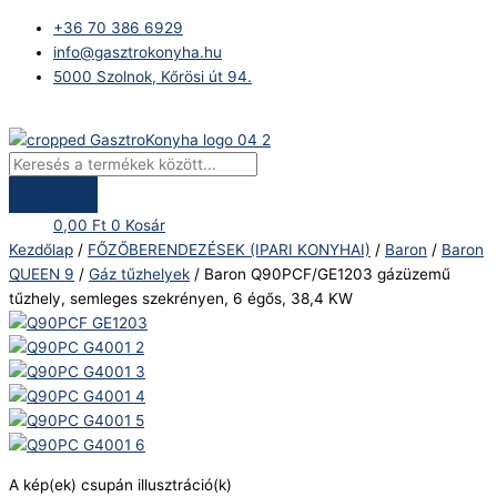
Skip
Products
Baron
+36 70 386 6929
to
search
Q90PCF/GE1203
info@gasztrokonyha.hu
content
gázüzemű
5000 Szolnok, Kőrösi út 94.
tűzhely,
semleges
Bejelentkezés
szekrényen,
6
égős,
38,4
0,00
Ft
0
Kosár
KW
Kezdőlap
/
FŐZŐBERENDEZÉSEK (IPARI KONYHAI)
/
Baron
/
Baron
mennyiség
QUEEN 9
/
Gáz tűzhelyek
/ Baron Q90PCF/GE1203 gázüzemű
tűzhely, semleges szekrényen, 6 égős, 38,4 KW
A kép(ek) csupán illusztráció(k)