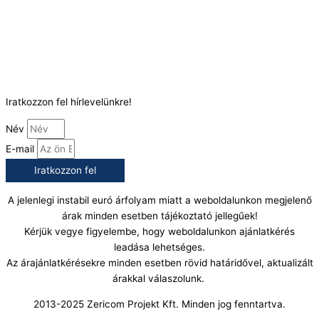
Telefonszám:
(+36) 70 386 6929
E-Mail:
info@gasztrokonyha.hu
Iratkozzon fel hírlevelünkre!
Név
E-mail
Iratkozzon fel
A jelenlegi instabil euró árfolyam miatt a weboldalunkon megjelenő
árak minden esetben tájékoztató jellegűek!
Kérjük vegye figyelembe, hogy weboldalunkon ajánlatkérés
leadása lehetséges.
Az árajánlatkérésekre minden esetben rövid határidővel, aktualizált
árakkal válaszolunk.
2013-2025 Zericom Projekt Kft. Minden jog fenntartva.