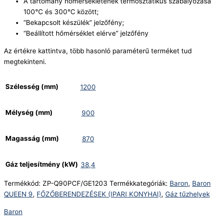
A tartomány hőmérsékletének termosztatikus szabályozása
100°C és 300°C között;
“Bekapcsolt készülék” jelzőfény;
“Beállított hőmérséklet elérve” jelzőfény
Az értékre kattintva, több hasonló paraméterű terméket tud
megtekinteni.
Szélesség (mm)
1200
Mélység (mm)
900
Magasság (mm)
870
Gáz teljesítmény (kW)
38,4
Termékkód:
ZP-Q90PCF/GE1203
Termékkategóriák:
Baron
,
Baron
QUEEN 9
,
FŐZŐBERENDEZÉSEK (IPARI KONYHAI)
,
Gáz tűzhelyek
Baron