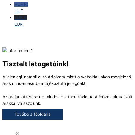
HUF Ft
HUF
EUR €
EUR
Tisztelt látogatóink!
A jelenlegi instabil euró árfolyam miatt a weboldalunkon megjelenő
árak minden esetben tájékoztató jellegűek!
Az árajánlatkérésekre minden esetben rövid határidővel, aktualizált
árakkal válaszolunk.
Tovább a főoldalra