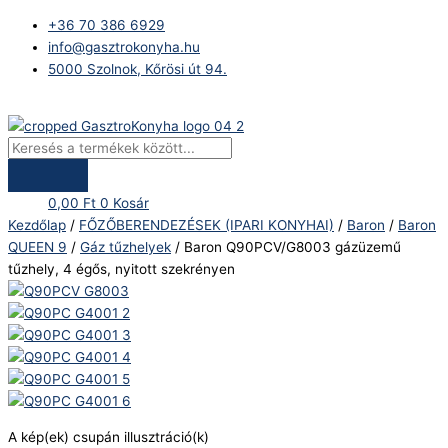
Skip
Products
Baron
+36 70 386 6929
to
search
Q90PCV/G8003
info@gasztrokonyha.hu
content
gázüzemű
5000 Szolnok, Kőrösi út 94.
tűzhely,
4
Bejelentkezés
égős,
nyitott
szekrényen
mennyiség
0,00
Ft
0
Kosár
Kezdőlap
/
FŐZŐBERENDEZÉSEK (IPARI KONYHAI)
/
Baron
/
Baron
QUEEN 9
/
Gáz tűzhelyek
/ Baron Q90PCV/G8003 gázüzemű
tűzhely, 4 égős, nyitott szekrényen
A kép(ek) csupán illusztráció(k)