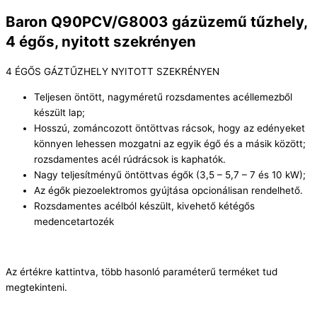
Baron Q90PCV/G8003 gázüzemű tűzhely,
4 égős, nyitott szekrényen
4 ÉGŐS GÁZTŰZHELY NYITOTT SZEKRÉNYEN
Teljesen öntött, nagyméretű rozsdamentes acéllemezből
készült lap;
Hosszú, zománcozott öntöttvas rácsok, hogy az edényeket
könnyen lehessen mozgatni az egyik égő és a másik között;
rozsdamentes acél rúdrácsok is kaphatók.
Nagy teljesítményű öntöttvas égők (3,5 – 5,7 – 7 és 10 kW);
Az égők piezoelektromos gyújtása opcionálisan rendelhető.
Rozsdamentes acélból készült, kivehető kétégős
medencetartozék
Az értékre kattintva, több hasonló paraméterű terméket tud
megtekinteni.