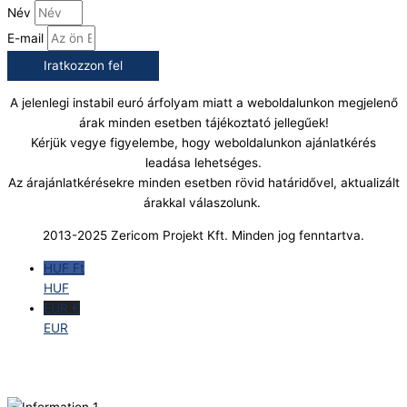
Név
E-mail
Iratkozzon fel
A jelenlegi instabil euró árfolyam miatt a weboldalunkon megjelenő
árak minden esetben tájékoztató jellegűek!
Kérjük vegye figyelembe, hogy weboldalunkon ajánlatkérés
leadása lehetséges.
Az árajánlatkérésekre minden esetben rövid határidővel, aktualizált
árakkal válaszolunk.
2013-2025 Zericom Projekt Kft. Minden jog fenntartva.
HUF Ft
HUF
EUR €
EUR