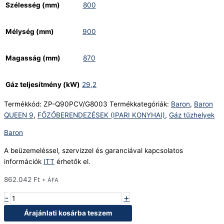
Szélesség (mm)
800
Mélység (mm)
900
Magasság (mm)
870
Gáz teljesítmény (kW)
29,2
Termékkód:
ZP-Q90PCV/G8003
Termékkategóriák:
Baron
,
Baron
QUEEN 9
,
FŐZŐBERENDEZÉSEK (IPARI KONYHAI)
,
Gáz tűzhelyek
Baron
A beüzemeléssel, szervizzel és garanciával kapcsolatos
információk
ITT
érhetők el.
862.042
Ft
+ ÁFA
-
+
Árajánlati kosárba teszem