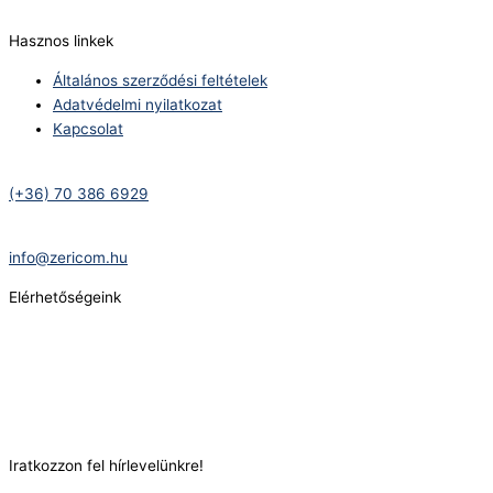
info@zericom.hu
Hasznos linkek
Általános szerződési feltételek
Adatvédelmi nyilatkozat
Kapcsolat
Telefonszám:
(+36) 70 386 6929
E-Mail:
info@zericom.hu
Elérhetőségeink
Telefonszám:
(+36) 70 386 6929
E-Mail:
info@gasztrokonyha.hu
Iratkozzon fel hírlevelünkre!