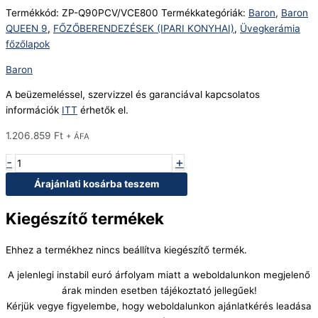
Termékkód:
ZP-Q90PCV/VCE800
Termékkategóriák:
Baron
,
Baron
QUEEN 9
,
FŐZŐBERENDEZÉSEK (IPARI KONYHAI)
,
Üvegkerámia
főzőlapok
Baron
A beüzemeléssel, szervizzel és garanciával kapcsolatos
információk
ITT
érhetők el.
1.206.859
Ft
+ ÁFA
-
+
Árajánlati kosárba teszem
Kiegészítő termékek
Ehhez a termékhez nincs beállítva kiegészítő termék.
A jelenlegi instabil euró árfolyam miatt a weboldalunkon megjelenő
árak minden esetben tájékoztató jellegűek!
Kérjük vegye figyelembe, hogy weboldalunkon ajánlatkérés leadása