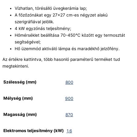
Vízhatlan, törésálló üvegkerámia lap;
A főzőzónákat egy 27×27 cm-es négyzet alakú
szerigráfiával jelölik.
4 kW egyzónás teljesítmény;
Hőmérséklet beállítása 70-450°C között egy termosztát
segítségével;
Hő üzemmód aktiváló lámpa és maradékhő jelzőfény.
Az értékre kattintva, több hasonló paraméterű terméket tud
megtekinteni.
Szélesség (mm)
800
Mélység (mm)
900
Magasság (mm)
870
Elektromos teljesítmény (kW)
1,6