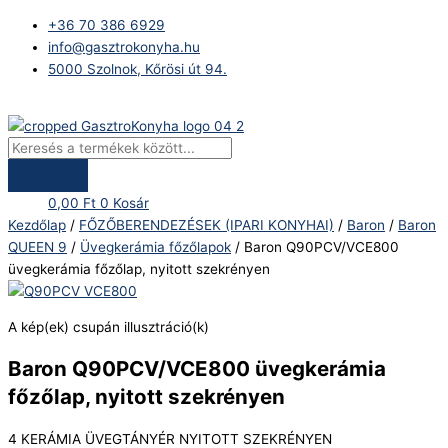
Skip
Products
Baron
+36 70 386 6929
to
search
Q90PCV/VCE800
info@gasztrokonyha.hu
content
üvegkerámia
5000 Szolnok, Kőrösi út 94.
főzőlap,
nyitott
Bejelentkezés
szekrényen
mennyiség
0,00
Ft
0
Kosár
Kezdőlap
/
FŐZŐBERENDEZÉSEK (IPARI KONYHAI)
/
Baron
/
Baron
QUEEN 9
/
Üvegkerámia főzőlapok
/ Baron Q90PCV/VCE800
üvegkerámia főzőlap, nyitott szekrényen
A kép(ek) csupán illusztráció(k)
Baron Q90PCV/VCE800 üvegkerámia
főzőlap, nyitott szekrényen
4 KERÁMIA ÜVEGTÁNYÉR NYITOTT SZEKRÉNYEN