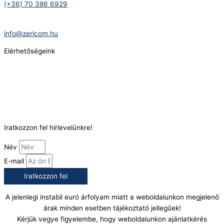
(+36) 70 386 6929
E-Mail:
info@zericom.hu
Elérhetőségeink
Telefonszám:
(+36) 70 386 6929
E-Mail:
info@gasztrokonyha.hu
Iratkozzon fel hírlevelünkre!
Név
E-mail
Iratkozzon fel
A jelenlegi instabil euró árfolyam miatt a weboldalunkon megjelenő
árak minden esetben tájékoztató jellegűek!
Kérjük vegye figyelembe, hogy weboldalunkon ajánlatkérés