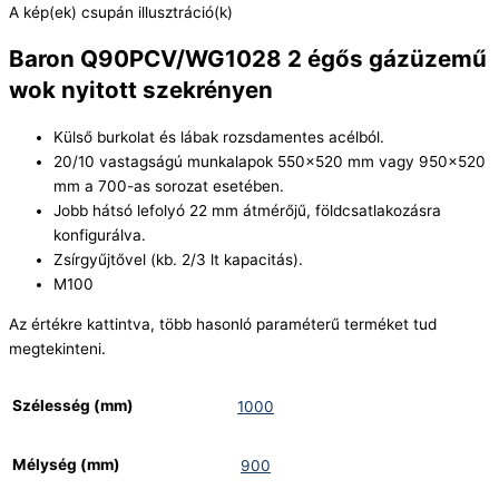
A kép(ek) csupán illusztráció(k)
Baron Q90PCV/WG1028 2 égős gázüzemű
wok nyitott szekrényen
Külső burkolat és lábak rozsdamentes acélból.
20/10 vastagságú munkalapok 550×520 mm vagy 950×520
mm a 700-as sorozat esetében.
Jobb hátsó lefolyó 22 mm átmérőjű, földcsatlakozásra
konfigurálva.
Zsírgyűjtővel (kb. 2/3 lt kapacitás).
M100
Az értékre kattintva, több hasonló paraméterű terméket tud
megtekinteni.
Szélesség (mm)
1000
Mélység (mm)
900