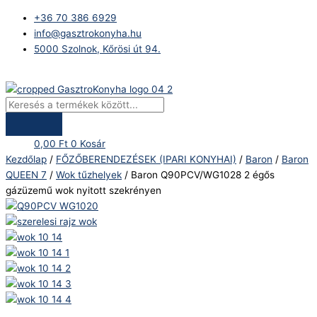
Skip
Products
Baron
+36 70 386 6929
to
search
Q90PCV/WG1028
info@gasztrokonyha.hu
content
2
5000 Szolnok, Kőrösi út 94.
égős
gázüzemű
Bejelentkezés
wok
nyitott
szekrényen
mennyiség
0,00
Ft
0
Kosár
Kezdőlap
/
FŐZŐBERENDEZÉSEK (IPARI KONYHAI)
/
Baron
/
Baron
QUEEN 7
/
Wok tűzhelyek
/ Baron Q90PCV/WG1028 2 égős
gázüzemű wok nyitott szekrényen