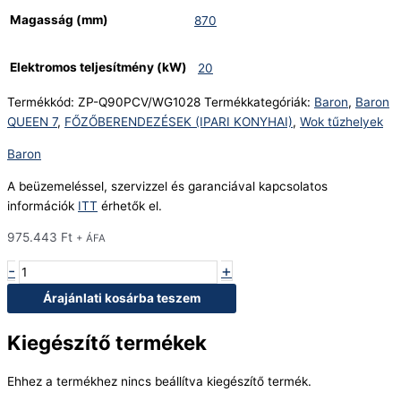
Magasság (mm)
870
Elektromos teljesítmény (kW)
20
Termékkód:
ZP-Q90PCV/WG1028
Termékkategóriák:
Baron
,
Baron
QUEEN 7
,
FŐZŐBERENDEZÉSEK (IPARI KONYHAI)
,
Wok tűzhelyek
Baron
A beüzemeléssel, szervizzel és garanciával kapcsolatos
információk
ITT
érhetők el.
975.443
Ft
+ ÁFA
-
+
Árajánlati kosárba teszem
Kiegészítő termékek
Ehhez a termékhez nincs beállítva kiegészítő termék.