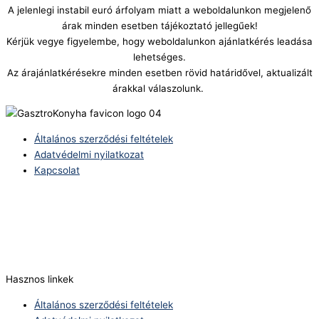
A jelenlegi instabil euró árfolyam miatt a weboldalunkon megjelenő
árak minden esetben tájékoztató jellegűek!
Kérjük vegye figyelembe, hogy weboldalunkon ajánlatkérés leadása
lehetséges.
Az árajánlatkérésekre minden esetben rövid határidővel, aktualizált
árakkal válaszolunk.
Általános szerződési feltételek
Adatvédelmi nyilatkozat
Kapcsolat
Telefonszám:
(+36) 70 386 6929
E-Mail:
info@zericom.hu
Hasznos linkek
Általános szerződési feltételek