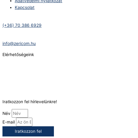
Adatvédelmi nyilatkozat
Kapcsolat
Telefonszám:
(+36) 70 386 6929
E-Mail:
info@zericom.hu
Elérhetőségeink
Telefonszám:
(+36) 70 386 6929
E-Mail:
info@gasztrokonyha.hu
Iratkozzon fel hírlevelünkre!
Név
E-mail
Iratkozzon fel